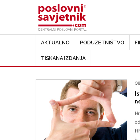
Main navigation
AKTUALNO
PODUZETNIŠTVO
F
TISKANA IZDANJA
08
Is
n
Hr
od
HN
bi