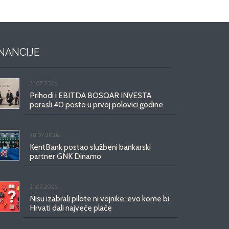
INANCIJE
31.07.2026.
Prihodi i EBITDA BOSQAR INVESTA
porasli 40 posto u prvoj polovici godine
28.07.2026.
KentBank postao službeni bankarski
partner GNK Dinamo
21.07.2026.
Nisu izabrali pilote ni vojnike: evo kome bi
Hrvati dali najveće plaće