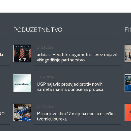
PODUZETNIŠTVO
F
01.08.2026.
la
adidas i Hrvatski nogometni savez objavili
višegodišnje partnerstvo
30.07.2026.
UGP najavio prosvjed protiv novih
nameta i načina donošenja propisa
29.07.2026.
 90
Mlinar investira 12 milijuna eura u osječku
tvornicu bureka