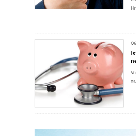
Hr
06
Is
n
Vr
na