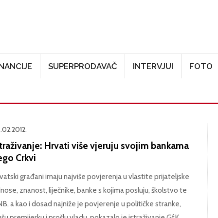
Skoči na glavni sadržaj
INANCIJE
SUPERPRODAVAČ
INTERVJUI
FOTO
.02.2012.
traživanje: Hrvati više vjeruju svojim bankama
ego Crkvi
vatski građani imaju najviše povjerenja u vlastite prijateljske
nose, znanost, liječnike, banke s kojima posluju, školstvo te
B, a kao i dosad najniže je povjerenje u političke stranke,
všu premijerku i prošlu vladu, pokazalo je istraživanje GfK