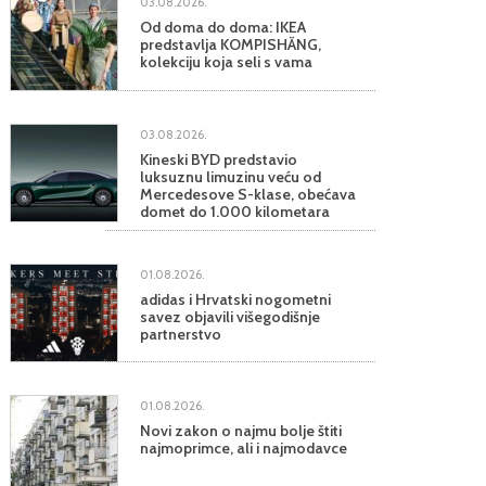
03.08.2026.
Od doma do doma: IKEA
predstavlja KOMPISHÄNG,
kolekciju koja seli s vama
03.08.2026.
Kineski BYD predstavio
luksuznu limuzinu veću od
Mercedesove S-klase, obećava
domet do 1.000 kilometara
01.08.2026.
adidas i Hrvatski nogometni
savez objavili višegodišnje
partnerstvo
01.08.2026.
Novi zakon o najmu bolje štiti
najmoprimce, ali i najmodavce