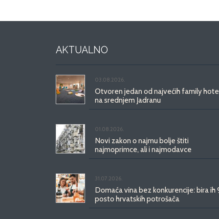
AKTUALNO
03.08.2026.
Otvoren jedan od najvećih family hote
na srednjem Jadranu
01.08.2026.
Novi zakon o najmu bolje štiti
najmoprimce, ali i najmodavce
31.07.2026.
Domaća vina bez konkurencije: bira ih
posto hrvatskih potrošača