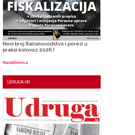
Novi broj Računovodstvo i porezi u
praksi kolovoz 2026.!
Narudžbenica
UDRUGA.HR