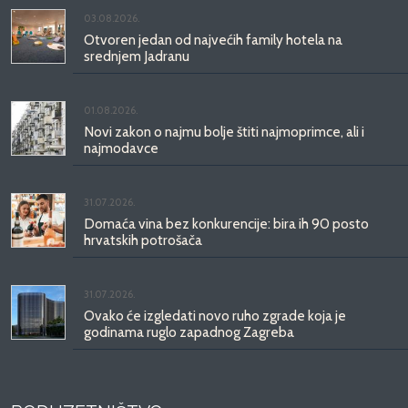
03.08.2026.
Otvoren jedan od najvećih family hotela na
srednjem Jadranu
01.08.2026.
Novi zakon o najmu bolje štiti najmoprimce, ali i
najmodavce
31.07.2026.
Domaća vina bez konkurencije: bira ih 90 posto
hrvatskih potrošača
31.07.2026.
Ovako će izgledati novo ruho zgrade koja je
godinama ruglo zapadnog Zagreba