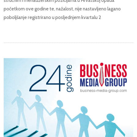
stručnim i menadžerskim pozicijama u Hrvatskoj opada
početkom ove godine te, nažalost, nije nastavljeno lagano
poboljšanje registrirano u posljednjem kvartalu 2