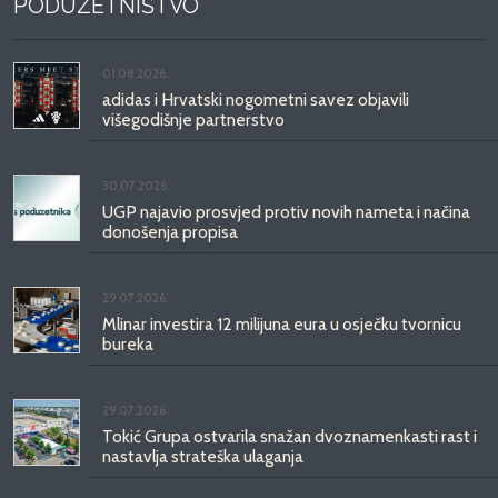
PODUZETNIŠTVO
01.08.2026.
adidas i Hrvatski nogometni savez objavili
višegodišnje partnerstvo
30.07.2026.
UGP najavio prosvjed protiv novih nameta i načina
donošenja propisa
29.07.2026.
Mlinar investira 12 milijuna eura u osječku tvornicu
bureka
29.07.2026.
Tokić Grupa ostvarila snažan dvoznamenkasti rast i
nastavlja strateška ulaganja