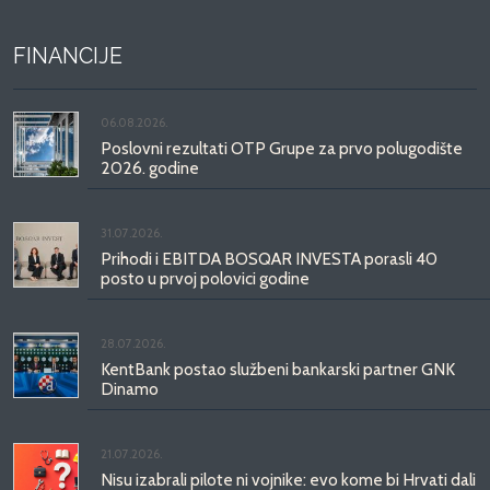
FINANCIJE
06.08.2026.
Poslovni rezultati OTP Grupe za prvo polugodište
2026. godine
31.07.2026.
Prihodi i EBITDA BOSQAR INVESTA porasli 40
posto u prvoj polovici godine
28.07.2026.
KentBank postao službeni bankarski partner GNK
Dinamo
21.07.2026.
Nisu izabrali pilote ni vojnike: evo kome bi Hrvati dali