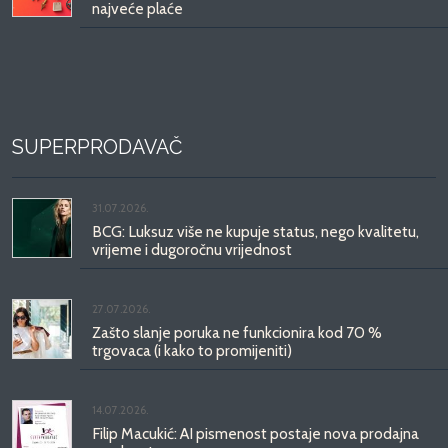
najveće plaće
SUPERPRODAVAČ
31.07.2026.
BCG: Luksuz više ne kupuje status, nego kvalitetu,
vrijeme i dugoročnu vrijednost
27.07.2026.
Zašto slanje poruka ne funkcionira kod 70 %
trgovaca (i kako to promijeniti)
14.07.2026.
Filip Macukić: AI pismenost postaje nova prodajna