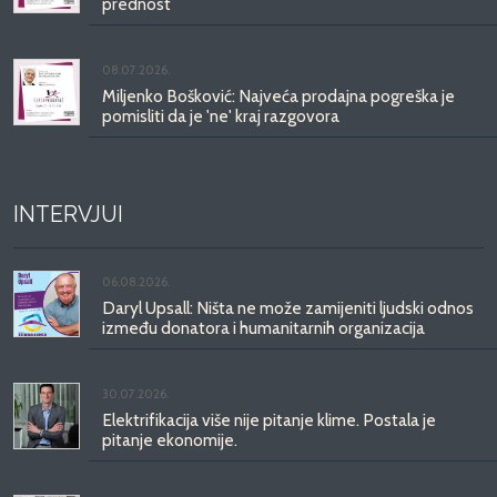
prednost
08.07.2026.
Miljenko Bošković: Najveća prodajna pogreška je
pomisliti da je 'ne' kraj razgovora
INTERVJUI
06.08.2026.
Daryl Upsall: Ništa ne može zamijeniti ljudski odnos
između donatora i humanitarnih organizacija
30.07.2026.
Elektrifikacija više nije pitanje klime. Postala je
pitanje ekonomije.