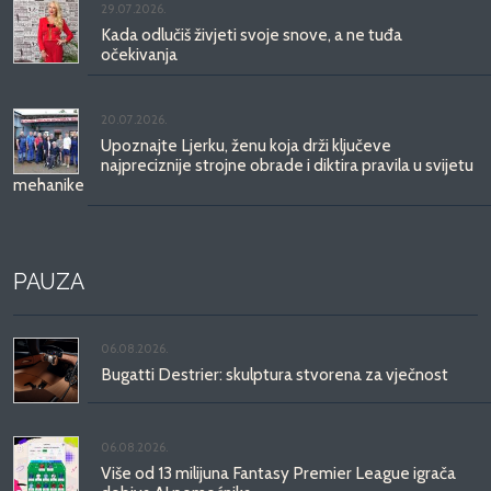
29.07.2026.
Kada odlučiš živjeti svoje snove, a ne tuđa
očekivanja
20.07.2026.
Upoznajte Ljerku, ženu koja drži ključeve
najpreciznije strojne obrade i diktira pravila u svijetu
mehanike
PAUZA
06.08.2026.
Bugatti Destrier: skulptura stvorena za vječnost
06.08.2026.
Više od 13 milijuna Fantasy Premier League igrača