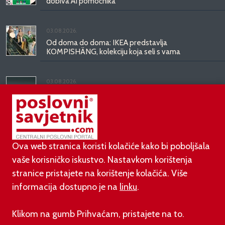
dobiva AI pomoćnika
03.08.2026.
Od doma do doma: IKEA predstavlja
KOMPISHÄNG, kolekciju koja seli s vama
03.08.2026.
Kineski BYD predstavio luksuznu limuzinu veću od
Mercedesove S-klase, obećava domet do 1.000
kilometara
Ova web stranica koristi kolačiće kako bi poboljšala
vaše korisničko iskustvo. Nastavkom korištenja
stranice pristajete na korištenje kolačića. Više
informacija dostupno je na
linku
.
©
poslovni-savjetnik.com član je
Klikom na gumb Prihvaćam, pristajete na to.