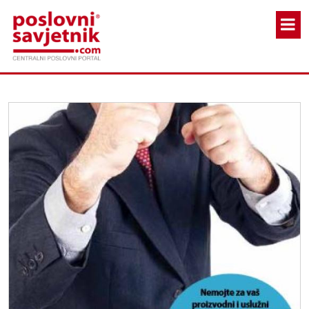
Skoči na glavni sadržaj