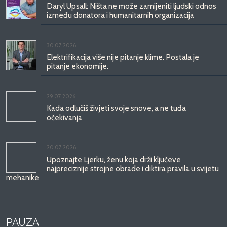
Daryl Upsall: Ništa ne može zamijeniti ljudski odnos
između donatora i humanitarnih organizacija
30.07.2026.
Elektrifikacija više nije pitanje klime. Postala je
pitanje ekonomije.
29.07.2026.
Kada odlučiš živjeti svoje snove, a ne tuđa
očekivanja
20.07.2026.
Upoznajte Ljerku, ženu koja drži ključeve
najpreciznije strojne obrade i diktira pravila u svijetu
mehanike
PAUZA