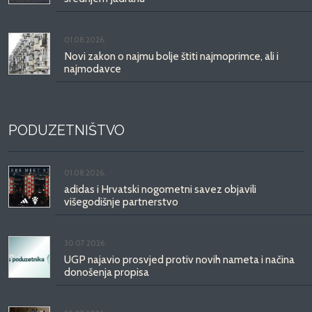
01.08.2026.
Novi zakon o najmu bolje štiti najmoprimce, ali i
najmodavce
PODUZETNIŠTVO
01.08.2026.
adidas i Hrvatski nogometni savez objavili
višegodišnje partnerstvo
30.07.2026.
UGP najavio prosvjed protiv novih nameta i načina
donošenja propisa