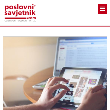
Skoči na glavni sadržaj