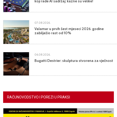
koji rade AI sadržaj: kazne su velike!
07.08.2026.
Valamar u prvih šest mjeseci 2026. godine
zabilježio rast od 10%
06.08.2026.
Bugatti Destrier: skulptura stvorena za vječnost
RAČUNOVODSTVO I POREZI U PRAKSI