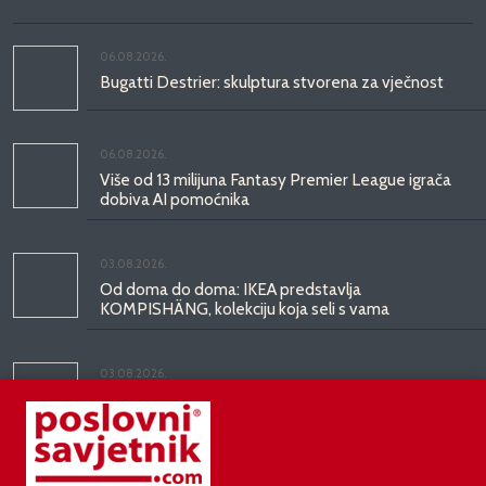
06.08.2026.
Bugatti Destrier: skulptura stvorena za vječnost
06.08.2026.
Više od 13 milijuna Fantasy Premier League igrača
dobiva AI pomoćnika
03.08.2026.
Od doma do doma: IKEA predstavlja
KOMPISHÄNG, kolekciju koja seli s vama
03.08.2026.
Kineski BYD predstavio luksuznu limuzinu veću od
Mercedesove S-klase, obećava domet do 1.000
kilometara