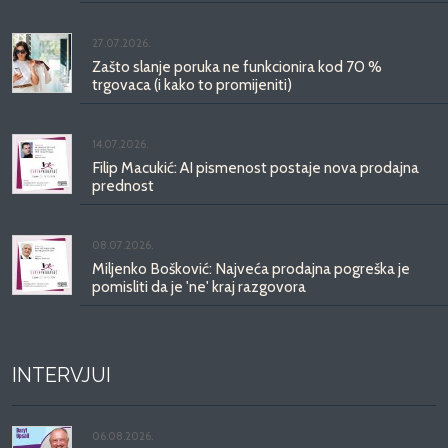
27.07.2026.
Zašto slanje poruka ne funkcionira kod 70 %
trgovaca (i kako to promijeniti)
14.07.2026.
Filip Macukić: AI pismenost postaje nova prodajna
prednost
08.07.2026.
Miljenko Bošković: Najveća prodajna pogreška je
pomisliti da je 'ne' kraj razgovora
INTERVJUI
06.08.2026.