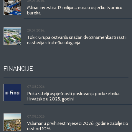
29.07.2026.
Mlinar investira 12 milijuna eura u osječku tvornicu
bureka
29.07.2026.
Tokić Grupa ostvarila snažan dvoznamenkasti rast i
nastavlja strateška ulaganja
FINANCIJE
07.08.2026.
Pokazatelji uspješnosti poslovanja poduzetnika
Hrvatske u 2025. godini
07.08.2026.
Valamar u prvih šest mjeseci 2026. godine zabilježio
rast od 10%