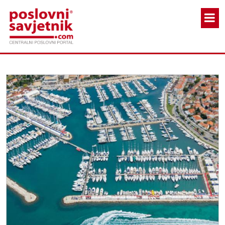
Skoči na glavni sadržaj