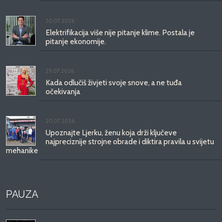
30.07.2026.
Elektrifikacija više nije pitanje klime. Postala je
pitanje ekonomije.
29.07.2026.
Kada odlučiš živjeti svoje snove, a ne tuđa
očekivanja
20.07.2026.
Upoznajte Ljerku, ženu koja drži ključeve
najpreciznije strojne obrade i diktira pravila u svijetu
mehanike
PAUZA