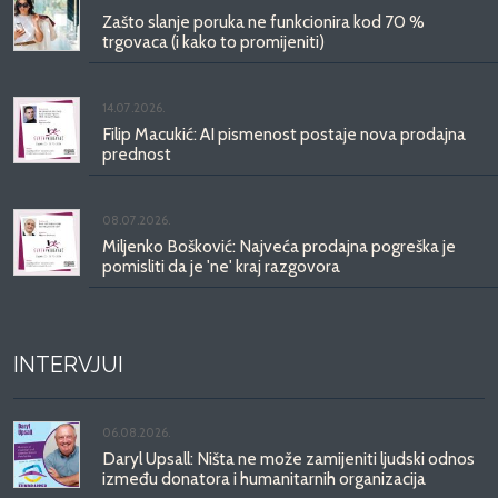
Zašto slanje poruka ne funkcionira kod 70 %
trgovaca (i kako to promijeniti)
14.07.2026.
Filip Macukić: AI pismenost postaje nova prodajna
prednost
08.07.2026.
Miljenko Bošković: Najveća prodajna pogreška je
pomisliti da je 'ne' kraj razgovora
INTERVJUI
06.08.2026.
Daryl Upsall: Ništa ne može zamijeniti ljudski odnos
između donatora i humanitarnih organizacija