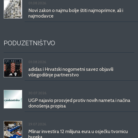
01.08.2026.
Novi zakon o najmu bolje štiti najmoprimce, ali i
najmodavce
PODUZETNIŠTVO
01.08.2026.
adidas i Hrvatski nogometni savez objavili
višegodišnje partnerstvo
30.07.2026.
UGP najavio prosvjed protiv novih nameta i načina
donošenja propisa
29.07.2026.
Mlinar investira 12 milijuna eura u osječku tvornicu
bureka