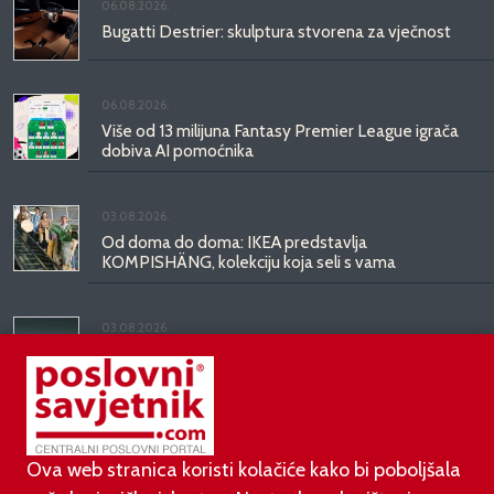
06.08.2026.
Bugatti Destrier: skulptura stvorena za vječnost
06.08.2026.
Više od 13 milijuna Fantasy Premier League igrača
dobiva AI pomoćnika
03.08.2026.
Od doma do doma: IKEA predstavlja
KOMPISHÄNG, kolekciju koja seli s vama
03.08.2026.
Kineski BYD predstavio luksuznu limuzinu veću od
Mercedesove S-klase, obećava domet do 1.000
kilometara
Ova web stranica koristi kolačiće kako bi poboljšala