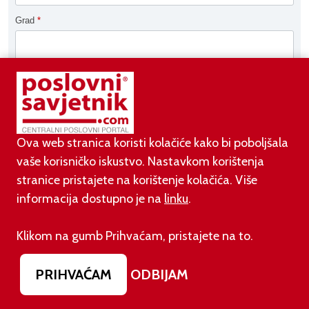
Grad
*
Ova web stranica koristi kolačiće kako bi poboljšala
vaše korisničko iskustvo. Nastavkom korištenja
stranice pristajete na korištenje kolačića. Više
informacija dostupno je na
linku
.
AKTUALNO
Klikom na gumb Prihvaćam, pristajete na to.
07.08.2026.
Pripremite se za velike promjene: Od siječnja 2027.
PRIHVAĆAM
ODBIJAM
gasi se opcija na Gmailu koju koriste milijuni