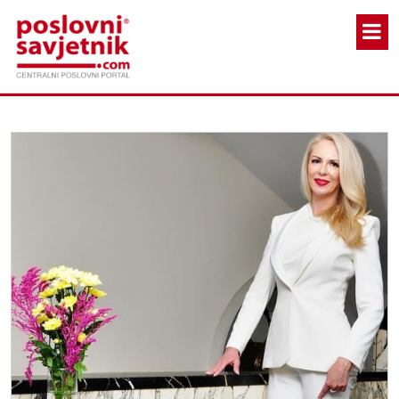
Skoči na glavni sadržaj