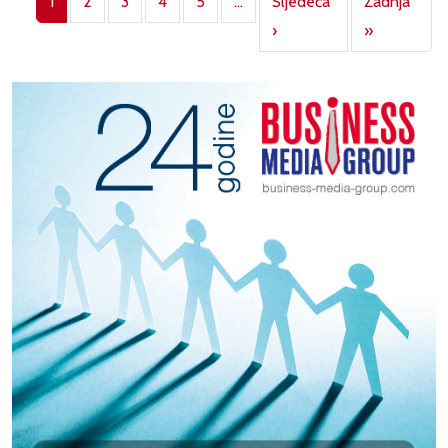
1
2
3
4
5
…
Sljedeća
Zadnja
Next page
Last page
›
»