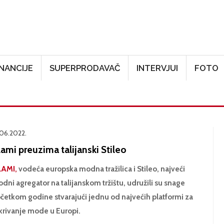
Skoči na glavni sadržaj
INANCIJE
SUPERPRODAVAČ
INTERVJUI
FOTO
.06.2022.
ami preuzima talijanski Stileo
AMI,
vodeća europska modna tražilica i Stileo, najveći
dni agregator na talijanskom tržištu, udružili su snage
četkom godine stvarajući jednu od najvećih platformi za
krivanje mode u Europi.