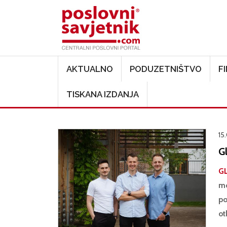
Main navigation
AKTUALNO
PODUZETNIŠTVO
F
TISKANA IZDANJA
15
Gl
GL
mo
po
ot