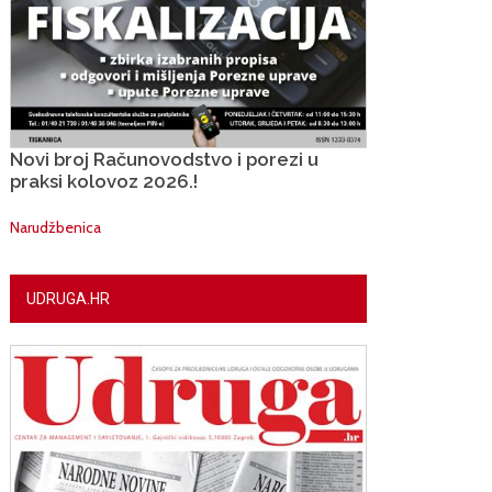
Novi broj Računovodstvo i porezi u
praksi kolovoz 2026.!
Narudžbenica
UDRUGA.HR