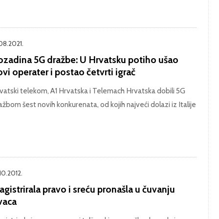
.08.2021.
ozadina 5G dražbe: U Hrvatsku potiho ušao
vi operater i postao četvrti igrač
vatski telekom, A1 Hrvatska i Telemach Hrvatska dobili 5G
ažbom šest novih konkurenata, od kojih najveći dolazi iz Italije
10.2012.
gistrirala pravo i sreću pronašla u čuvanju
vaca