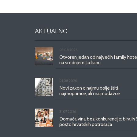
AKTUALNO
03.08.2026.
Otvoren jedan od najvećih family hote
na srednjem Jadranu
01.08.2026.
Novi zakon o najmu bolje štiti
najmoprimce, ali i najmodavce
31.07.2026.
Domaća vina bez konkurencije: bira ih
posto hrvatskih potrošača