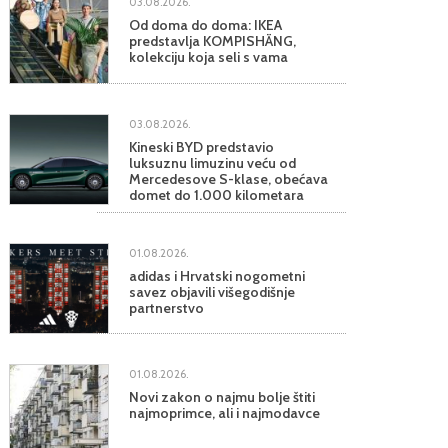
03.08.2026.
Od doma do doma: IKEA
predstavlja KOMPISHÄNG,
kolekciju koja seli s vama
03.08.2026.
Kineski BYD predstavio
luksuznu limuzinu veću od
Mercedesove S-klase, obećava
domet do 1.000 kilometara
01.08.2026.
adidas i Hrvatski nogometni
savez objavili višegodišnje
partnerstvo
01.08.2026.
Novi zakon o najmu bolje štiti
najmoprimce, ali i najmodavce