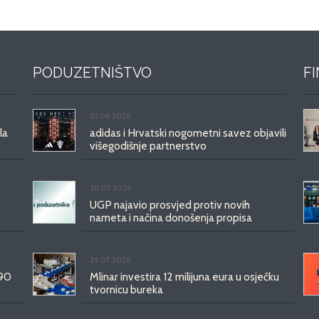
PODUZETNIŠTVO
F
01.08.2026.
la
adidas i Hrvatski nogometni savez objavili
višegodišnje partnerstvo
30.07.2026.
UGP najavio prosvjed protiv novih
nameta i načina donošenja propisa
29.07.2026.
 90
Mlinar investira 12 milijuna eura u osječku
tvornicu bureka