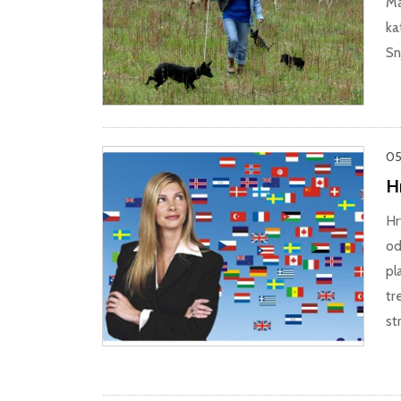
Ma
ka
Sn
05
Hr
Hr
od
pl
tr
st