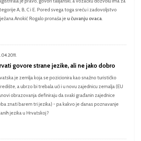
gistrirala je pravo, govori talijanski, a vozačku dozvolu ima za
tegorije A, B, C i E. Pored svega toga sreću i zadovoljstvo
ježana Anokić Rogalo pronaša je
u čuvanju ovaca
.
.04.2011.
vati govore strane jezike, ali ne jako dobro
vatska je zemlja koja se pozicionira kao snažno turističko
redište, a ubrzo bi trebala ući i u novu zajednicu zemalja (EU
anovi obrazovanja definiraju da svaki građanin zajednice
eba znati barem tri jezika) - pa kakvo je danas poznavanje
ranih jezika u Hrvatskoj?