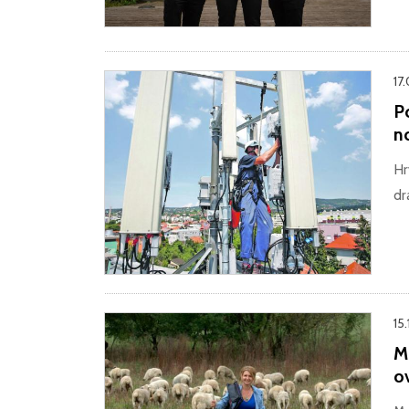
17
P
no
Hr
dr
15.
Ma
o