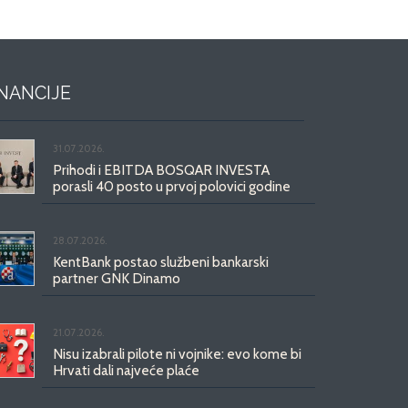
INANCIJE
31.07.2026.
Prihodi i EBITDA BOSQAR INVESTA
porasli 40 posto u prvoj polovici godine
28.07.2026.
KentBank postao službeni bankarski
partner GNK Dinamo
21.07.2026.
Nisu izabrali pilote ni vojnike: evo kome bi
Hrvati dali najveće plaće