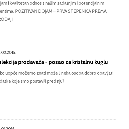
jam i kvalitetan odnos s našim sadašnjim i potencijalnim
ijentima. POZITIVAN DOJAM – PRVA STEPENICA PREMA
RODAJI
.02.2015.
lekcija prodavača - posao za kristalnu kuglu
ko uopće možemo znati može li neka osoba dobro obavljati
datke koje smo postavili pred nju?
.01.2015.