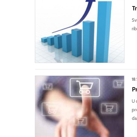
Tr
Sv
ri
18.
Pr
U 
pr
da