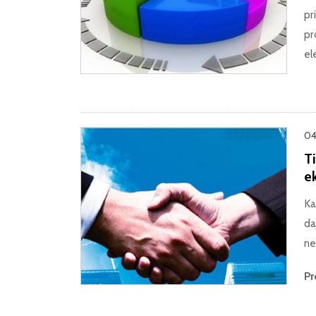
pr
pr
el
04
T
e
Ka
da
ne
Pr