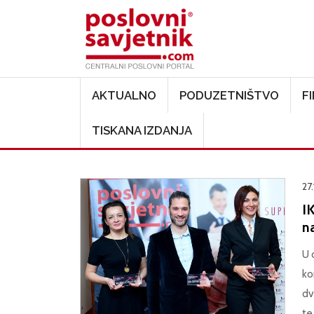
Main navigation
AKTUALNO
PODUZETNIŠTVO
F
TISKANA IZDANJA
27.
IK
n
U 
ko
dv
te