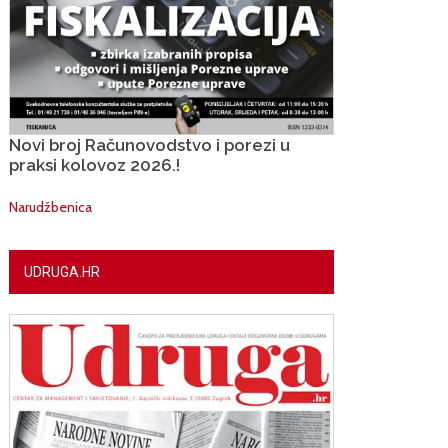
Novi broj Računovodstvo i porezi u
praksi kolovoz 2026.!
Narudžbenica
UDRUGA.HR