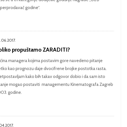
perprodavač godine“.
.06.2017.
oliko propuštamo ZARADITI?
ćina managera kojima postavim gore navedeno pitanje
jetko kao prognozu daje dvocifrene brojke postotka rasta.
etpostavljam kako bih takav odgovor dobio i da sam isto
tanje mogao postaviti managementu Kinematografa Zagreb
03. godine.
.04.2017.