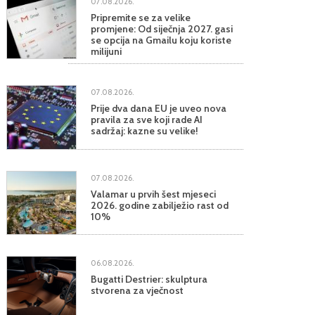
07.08.2026.
Pripremite se za velike
promjene: Od siječnja 2027. gasi
se opcija na Gmailu koju koriste
milijuni
07.08.2026.
Prije dva dana EU je uveo nova
pravila za sve koji rade AI
sadržaj: kazne su velike!
07.08.2026.
Valamar u prvih šest mjeseci
2026. godine zabilježio rast od
10%
06.08.2026.
Bugatti Destrier: skulptura
stvorena za vječnost