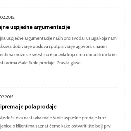
.02.2015.
ajne uspješne argumentacije
jna uspješne argumentacije naših proizvoda i usluga koja nam
akšava dobivanje poslova i potpisivanje ugovora s našim
ijentima može se svesti na 6 pravila koja emo obraditi u idu im
stavcima Male škole prodaje. Pravila glase:
.02.2015.
riprema je pola prodaje
sljedeća dva nastavka male škole uspješne prodaje kroz
njenice o klijentima saznat ćemo kako ostvariti što bolji prvi