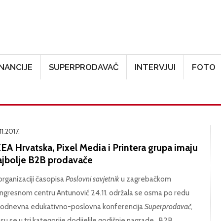
Skoči na glavni sadržaj
INANCIJE
SUPERPRODAVAČ
INTERVJUI
FOTO
11.2017.
EA Hrvatska, Pixel Media i Printera grupa imaju
ajbolje B2B prodavače
organizaciji časopisa
Poslovni savjetnik
u zagrebačkom
ngresnom centru Antunović 24.11. održala se osma po redu
odnevna edukativno-poslovna konferencija
Superprodavač
,
 su se u tri kategorije dodijelile godišnje nagrade „B2B