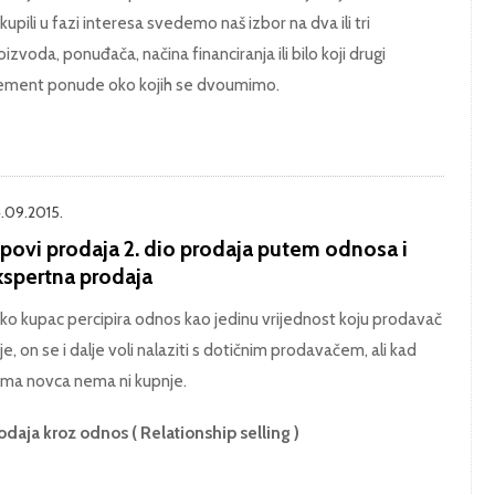
ikupili u fazi interesa svedemo naš izbor na dva ili tri
oizvoda, ponuđača, načina financiranja ili bilo koji drugi
ement ponude oko kojih se dvoumimo.
.09.2015.
ipovi prodaja 2. dio prodaja putem odnosa i
kspertna prodaja
ko kupac percipira odnos kao jedinu vrijednost koju prodavač
je, on se i dalje voli nalaziti s dotičnim prodavačem, ali kad
ma novca nema ni kupnje.
odaja kroz odnos ( Relationship selling )