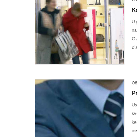
Ko
U 
na
Ov
ol
08
P
Us
sv
ka
ne