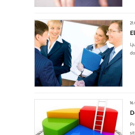
21
E
Lj
do
16
D
Pr
si