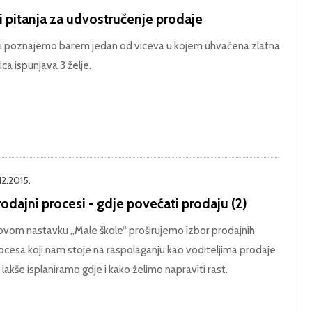
i pitanja za udvostručenje prodaje
i poznajemo barem jedan od viceva u kojem uhvaćena zlatna
bica ispunjava 3 želje.
12.2015.
odajni procesi - gdje povećati prodaju (2)
ovom nastavku „Male škole“ proširujemo izbor prodajnih
ocesa koji nam stoje na raspolaganju kao voditeljima prodaje
 lakše isplaniramo gdje i kako želimo napraviti rast.