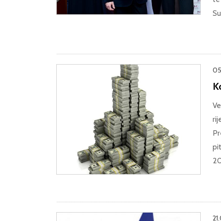
Su
05
K
Ve
ri
Pr
pi
20
21