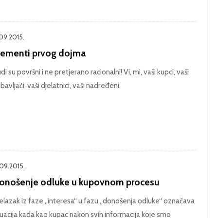
.09.2015.
lementi prvog dojma
udi su površni i ne pretjerano racionalni! Vi, mi, vaši kupci, vaši
bavljači, vaši djelatnici, vaši nadređeni.
.09.2015.
onošenje odluke u kupovnom procesu
elazak iz faze „interesa“ u fazu „donošenja odluke“ označava
tuacija kada kao kupac nakon svih informacija koje smo