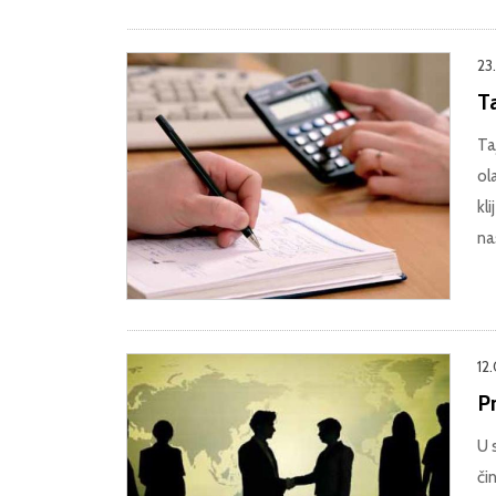
23
T
Ta
ol
kl
na
12
P
U 
či