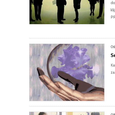
do
kl
P
06
Se
Ka
za
09