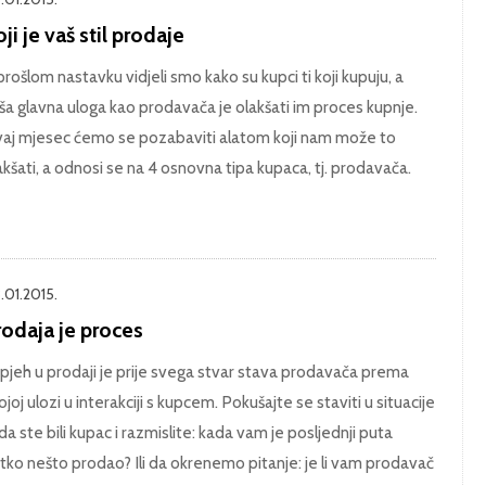
ji je vaš stil prodaje
prošlom nastavku vidjeli smo kako su kupci ti koji kupuju, a
ša glavna uloga kao prodavača je olakšati im proces kupnje.
aj mjesec ćemo se pozabaviti alatom koji nam može to
akšati, a odnosi se na 4 osnovna tipa kupaca, tj. prodavača.
.01.2015.
rodaja je proces
pjeh u prodaji je prije svega stvar stava prodavača prema
ojoj ulozi u interakciji s kupcem. Pokušajte se staviti u situacije
da ste bili kupac i razmislite: kada vam je posljednji puta
tko nešto prodao? Ili da okrenemo pitanje: je li vam prodavač