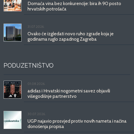
Domaća vina bez konkurencije: bira ih 90 posto
hrvatskih potrošača
31.07.2026.
Ovako će izgledati novo ruho zgrade koja je
godinama ruglo zapadnog Zagreba
PODUZETNIŠTVO
01.08.2026.
adidas i Hrvatski nogometni savez objavili
višegodišnje partnerstvo
30.07.2026.
UGP najavio prosvjed protiv novih nameta i načina
donošenja propisa