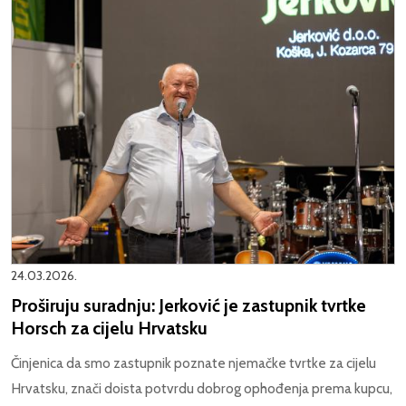
24.03.2026.
Proširuju suradnju: Jerković je zastupnik tvrtke
Horsch za cijelu Hrvatsku
Činjenica da smo zastupnik poznate njemačke tvrtke za cijelu
Hrvatsku, znači doista potvrdu dobrog ophođenja prema kupcu,