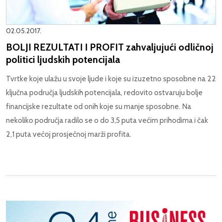
02.05.2017.
BOLJI REZULTATI I PROFIT zahvaljujući odličnoj
politici ljudskih potencijala
Tvrtke koje ulažu u svoje ljude i koje su izuzetno sposobne na 22
ključna područja ljudskih potencijala, redovito ostvaruju bolje
financijske rezultate od onih koje su manje sposobne. Na
nekoliko područja radilo se o do 3,5 puta većim prihodima i čak
2,1 puta većoj prosječnoj marži profita.