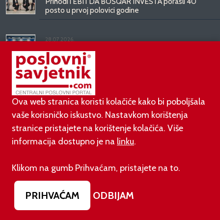
Prihodi i EBITDA BOSQAR INVESTA porasli 40
posto u prvoj polovici godine
28.07.2026.
KentBank postao službeni bankarski partner GNK
Dinamo
21.07.2026.
Nisu izabrali pilote ni vojnike: evo kome bi Hrvati dali
Ova web stranica koristi kolačiće kako bi poboljšala
najveće plaće
vaše korisničko iskustvo. Nastavkom korištenja
stranice pristajete na korištenje kolačića. Više
informacija dostupno je na
linku
.
Klikom na gumb Prihvaćam, pristajete na to.
SUPERPRODAVAČ
PRIHVAĆAM
ODBIJAM
31.07.2026.
BCG: Luksuz više ne kupuje status, nego kvalitetu,