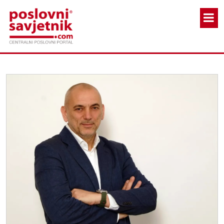
Skoči na glavni sadržaj