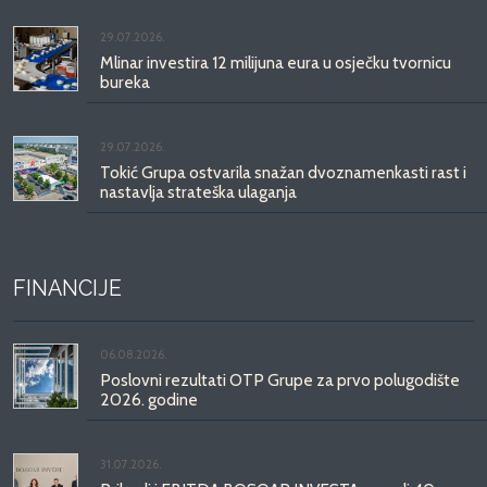
29.07.2026.
Mlinar investira 12 milijuna eura u osječku tvornicu
bureka
29.07.2026.
Tokić Grupa ostvarila snažan dvoznamenkasti rast i
nastavlja strateška ulaganja
FINANCIJE
06.08.2026.
Poslovni rezultati OTP Grupe za prvo polugodište
2026. godine
31.07.2026.