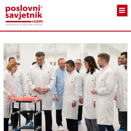
Skoči na glavni sadržaj