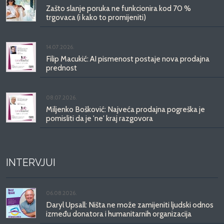
Zašto slanje poruka ne funkcionira kod 70 %
trgovaca (i kako to promijeniti)
14.07.2026.
Filip Macukić: AI pismenost postaje nova prodajna
prednost
08.07.2026.
Miljenko Bošković: Najveća prodajna pogreška je
pomisliti da je 'ne' kraj razgovora
INTERVJUI
06.08.2026.
Daryl Upsall: Ništa ne može zamijeniti ljudski odnos
između donatora i humanitarnih organizacija