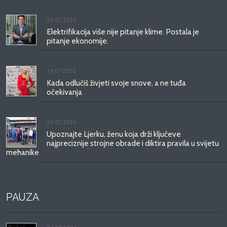
30.07.2026.
Elektrifikacija više nije pitanje klime. Postala je
pitanje ekonomije.
29.07.2026.
Kada odlučiš živjeti svoje snove, a ne tuđa
očekivanja
20.07.2026.
Upoznajte Ljerku, ženu koja drži ključeve
najpreciznije strojne obrade i diktira pravila u svijetu
mehanike
PAUZA