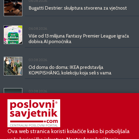
06.08.2026.
Bugatti Destrier: skulptura stvorena za vječnost
06.08.2026.
Više od 13 milijuna Fantasy Premier League igrača
dobiva AI pomoćnika
03.08.2026.
Od doma do doma: IKEA predstavlja
KOMPISHÄNG, kolekciju koja seli s vama
03.08.2026.
Kineski BYD predstavio luksuznu limuzinu veću od
Mercedesove S-klase, obećava domet do 1.000
kilometara
Ova web stranica koristi kolačiće kako bi poboljšala