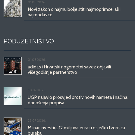
01.08.2026.
Novi zakon o najmu bolje štiti najmoprimce, ali i
najmodavce
PODUZETNIŠTVO
01.08.2026.
adidas i Hrvatski nogometni savez objavili
višegodišnje partnerstvo
30.07.2026.
UGP najavio prosvjed protiv novih nameta i načina
donošenja propisa
29.07.2026.
Mlinar investira 12 milijuna eura u osječku tvornicu
bureka