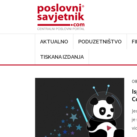
Main navigation
AKTUALNO
PODUZETNIŠTVO
F
TISKANA IZDANJA
08
I
C
Je
je
vi