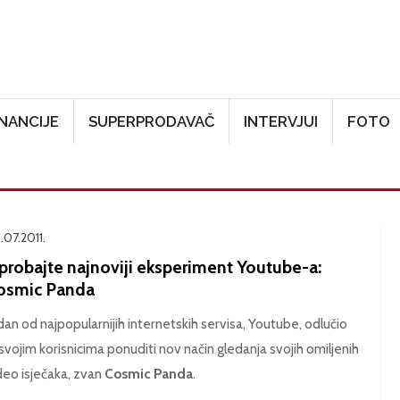
Skoči na glavni sadržaj
INANCIJE
SUPERPRODAVAČ
INTERVJUI
FOTO
.07.2011.
sprobajte najnoviji eksperiment Youtube-a:
osmic Panda
dan od najpopularnijih internetskih servisa, Youtube, odlučio
 svojim korisnicima ponuditi nov način gledanja svojih omiljenih
deo isječaka, zvan
Cosmic Panda
.