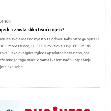
06.2011.
ijedi li zaista slika tisuću riječi?
mislite svoje idealno mjesto za odmor. Kako biste ga opisali?
DITE more i sunce, ČUJETE šum valova, OSJETITE MIRIS
rova... Iako ova igrica izgleda apsolutno bezazleno, ona
že mnogo toga otkriti o vama i vašem načinu zapažanja
ijeta oko sebe.