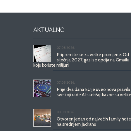
AKTUALNO
07.08.2026.
Pripremite se za velike promjene: Od
siječnja 2027. gasi se opcija na Gmailu
koju koriste milijuni
07.08.2026.
Prije dva dana EU je uveo nova pravila
sve koji rade AI sadržaj: kazne su velike
03.08.2026.
Otvoren jedan od najvećih family hote
na srednjem Jadranu