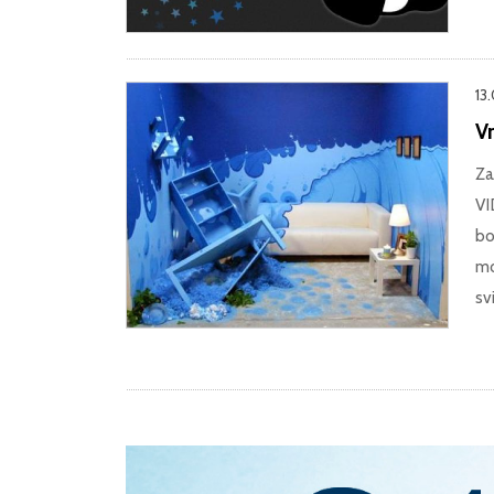
13.
Vr
Za
VI
bo
mo
sv