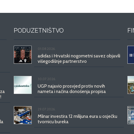
PODUZETNIŠTVO
F
01.08.2026.
adidas i Hrvatski nogometni savez objavili
višegodišnje partnerstvo
30.07.2026.
UGP najavio prosvjed protiv novih
 za
nameta i načina donošenja propisa
!
29.07.2026.
Mlinar investira 12 milijuna eura u osječku
la
tvornicu bureka