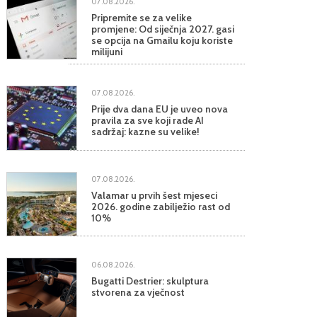
07.08.2026.
Pripremite se za velike
promjene: Od siječnja 2027. gasi
se opcija na Gmailu koju koriste
milijuni
07.08.2026.
Prije dva dana EU je uveo nova
pravila za sve koji rade AI
sadržaj: kazne su velike!
07.08.2026.
Valamar u prvih šest mjeseci
2026. godine zabilježio rast od
10%
06.08.2026.
Bugatti Destrier: skulptura
stvorena za vječnost