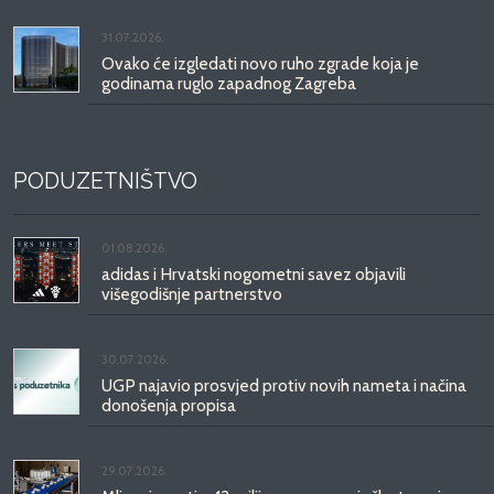
31.07.2026.
Ovako će izgledati novo ruho zgrade koja je
godinama ruglo zapadnog Zagreba
PODUZETNIŠTVO
01.08.2026.
adidas i Hrvatski nogometni savez objavili
višegodišnje partnerstvo
30.07.2026.
UGP najavio prosvjed protiv novih nameta i načina
donošenja propisa
29.07.2026.