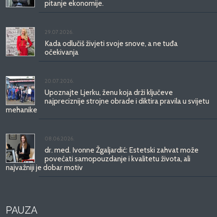
pitanje ekonomije.
29.07.2026.
Kada odlučiš živjeti svoje snove, a ne tuđa
očekivanja
20.07.2026.
Upoznajte Ljerku, ženu koja drži ključeve
najpreciznije strojne obrade i diktira pravila u svijetu
mehanike
08.06.2026.
dr. med. Ivonne Žgaljardić: Estetski zahvat može
povećati samopouzdanje i kvalitetu života, ali
najvažniji je dobar motiv
PAUZA