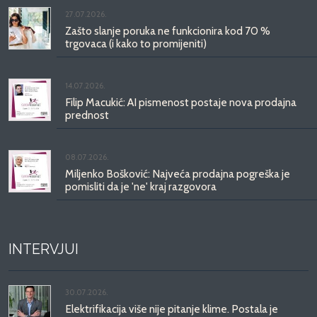
27.07.2026.
Zašto slanje poruka ne funkcionira kod 70 %
trgovaca (i kako to promijeniti)
14.07.2026.
Filip Macukić: AI pismenost postaje nova prodajna
prednost
08.07.2026.
Miljenko Bošković: Najveća prodajna pogreška je
pomisliti da je 'ne' kraj razgovora
INTERVJUI
30.07.2026.
Elektrifikacija više nije pitanje klime. Postala je