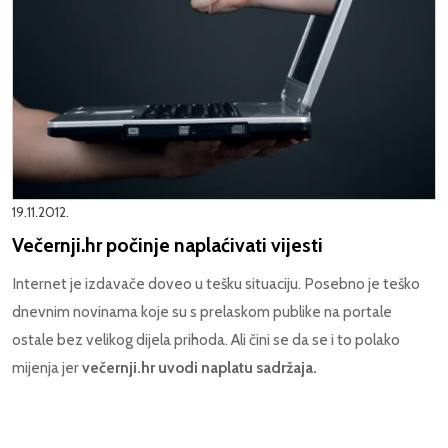
19.11.2012.
Večernji.hr počinje naplaćivati vijesti
Internet je izdavače doveo u tešku situaciju. Posebno je teško
dnevnim novinama koje su
s prelaskom publike na portale
ostale bez velikog dijela prihoda. Ali čini se da se i to polako
mijenja jer
večernji.hr uvodi naplatu sadržaja.