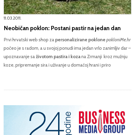
11.03.2011.
Neobičan poklon: Postani pastir na jedan dan
Prvi hrvatski web shop za
personalizirane poklone
pokloniMe.hr
počeo je s radom, a u svojoj ponudi ima jedan vrlo zanimljiv dar –
upoznavanje sa
životom pastira i koza
na Zrmanji kroz mužnju
koze, pripremanje sira i uživanje u domaćoj hrani i priro