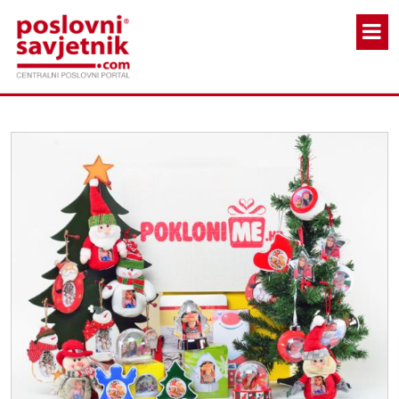
Skoči na glavni sadržaj