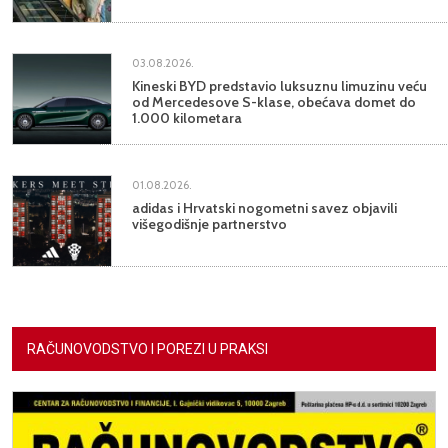
03.08.2026.
Kineski BYD predstavio luksuznu limuzinu veću
od Mercedesove S-klase, obećava domet do
1.000 kilometara
01.08.2026.
adidas i Hrvatski nogometni savez objavili
višegodišnje partnerstvo
RAČUNOVODSTVO I POREZI U PRAKSI