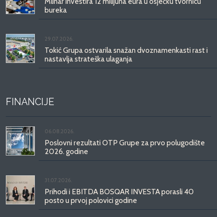
Mlinar investira 12 milijuna eura u osječku tvornicu
bureka
29.07.2026.
Tokić Grupa ostvarila snažan dvoznamenkasti rast i
nastavlja strateška ulaganja
FINANCIJE
06.08.2026.
Poslovni rezultati OTP Grupe za prvo polugodište
2026. godine
31.07.2026.
Prihodi i EBITDA BOSQAR INVESTA porasli 40
posto u prvoj polovici godine