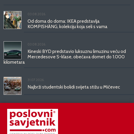
03.08.2026.
Od doma do doma: IKEA predstavlja
KOMPISHÄNG, kolekciju koja seli s vama
03.08.2026.
Kineski BYD predstavio luksuznu limuzinu veću od
Mercedesove S-klase, obećava domet do 1.000
kilometara
31.07.2026.
Najbrži studentski bolidi svijeta stižu u Mičevec
29.07.2026.
Divote Cosmetics predstavlja Hince: novo poglavlje
korejske ljepote stiže u Hrvatsku