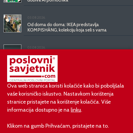
03.08.2026.
Od doma do doma: IKEA predstavlja
KOMPISHÄNG, kolekciju koja seli s vama
03.08.2026.
Kineski BYD predstavio luksuznu limuzinu veću od
Mercedesove S-klase, obećava domet do 1.000
kilometara
Ova web stranica koristi kolačiće kako bi poboljšala
vaše korisničko iskustvo. Nastavkom korištenja
stranice pristajete na korištenje kolačića. Više
informacija dostupno je na
linku
.
©
poslovni-savjetnik.com član je
Klikom na gumb Prihvaćam, pristajete na to.