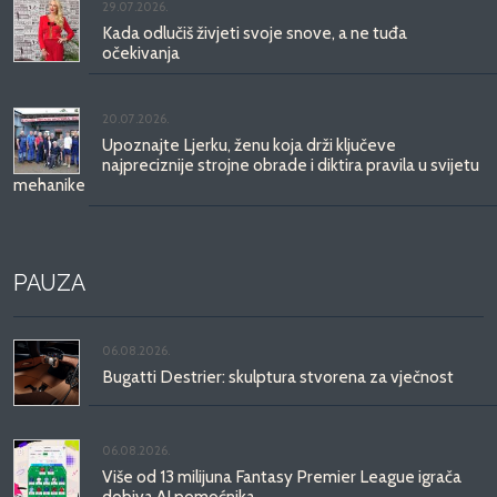
29.07.2026.
Kada odlučiš živjeti svoje snove, a ne tuđa
očekivanja
20.07.2026.
Upoznajte Ljerku, ženu koja drži ključeve
najpreciznije strojne obrade i diktira pravila u svijetu
mehanike
PAUZA
06.08.2026.
Bugatti Destrier: skulptura stvorena za vječnost
06.08.2026.
Više od 13 milijuna Fantasy Premier League igrača
dobiva AI pomoćnika