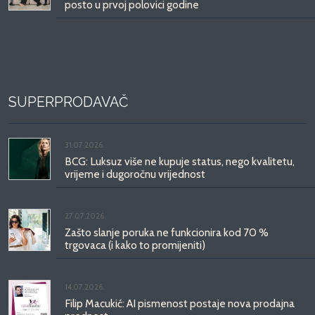
posto u prvoj polovici godine
SUPERPRODAVAČ
31.07.2026.
BCG: Luksuz više ne kupuje status, nego kvalitetu,
vrijeme i dugoročnu vrijednost
27.07.2026.
Zašto slanje poruka ne funkcionira kod 70 %
trgovaca (i kako to promijeniti)
14.07.2026.
Filip Macukić: AI pismenost postaje nova prodajna