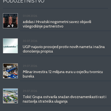
PODUZETNIŠTVO
01.08.2026.
adidas i Hrvatski nogometni savez objavili
višegodišnje partnerstvo
30.07.2026.
UGP najavio prosvjed protiv novih nameta i načina
donošenja propisa
29.07.2026.
Mlinar investira 12 milijuna eura u osječku tvornicu
bureka
29.07.2026.
Tokić Grupa ostvarila snažan dvoznamenkasti rast i
nastavlja strateška ulaganja