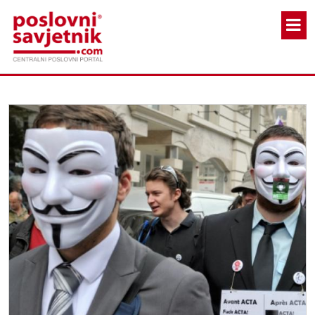
Skoči na glavni sadržaj