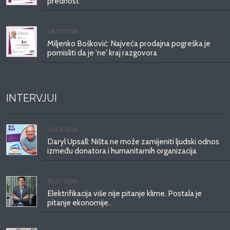
prednost
08.07.2026.
Miljenko Bošković: Najveća prodajna pogreška je
pomisliti da je 'ne' kraj razgovora
INTERVJUI
06.08.2026.
Daryl Upsall: Ništa ne može zamijeniti ljudski odnos
između donatora i humanitarnih organizacija
30.07.2026.
Elektrifikacija više nije pitanje klime. Postala je
pitanje ekonomije.