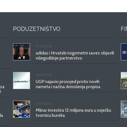
PODUZETNIŠTVO
F
01.08.2026.
adidas i Hrvatski nogometni savez objavili
višegodišnje partnerstvo
30.07.2026.
UGP najavio prosvjed protiv novih
 za
nameta i načina donošenja propisa
!
29.07.2026.
Mlinar investira 12 milijuna eura u osječku
la
tvornicu bureka