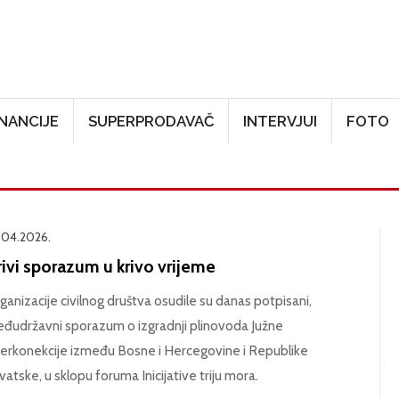
Skoči na glavni sadržaj
INANCIJE
SUPERPRODAVAČ
INTERVJUI
FOTO
.04.2026.
ivi sporazum u krivo vrijeme
ganizacije civilnog društva osudile su danas potpisani,
đudržavni sporazum o izgradnji plinovoda Južne
terkonekcije između Bosne i Hercegovine i Republike
vatske, u sklopu foruma Inicijative triju mora.