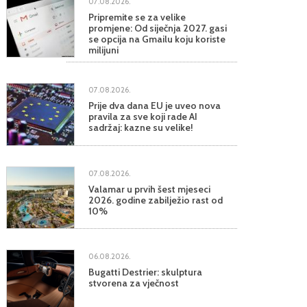
07.08.2026.
Pripremite se za velike
promjene: Od siječnja 2027. gasi
se opcija na Gmailu koju koriste
milijuni
07.08.2026.
Prije dva dana EU je uveo nova
pravila za sve koji rade AI
sadržaj: kazne su velike!
07.08.2026.
Valamar u prvih šest mjeseci
2026. godine zabilježio rast od
10%
06.08.2026.
Bugatti Destrier: skulptura
stvorena za vječnost