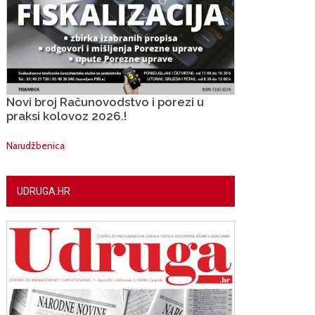
Novi broj Računovodstvo i porezi u
praksi kolovoz 2026.!
Narudžbenica
UDRUGA.HR