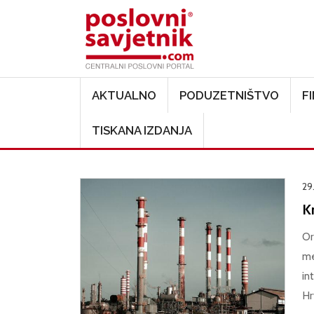
Main navigation
AKTUALNO
PODUZETNIŠTVO
F
TISKANA IZDANJA
29
Kr
Or
me
in
Hr