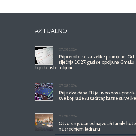
AKTUALNO
07.08.2026.
Pripremite se za velike promjene: Od
siječnja 2027. gasi se opcija na Gmailu
koju koriste milijuni
07.08.2026.
Prije dva dana EU je uveo nova pravila
sve koji rade AI sadržaj: kazne su velike
03.08.2026.
Otvoren jedan od najvećih family hote
na srednjem Jadranu