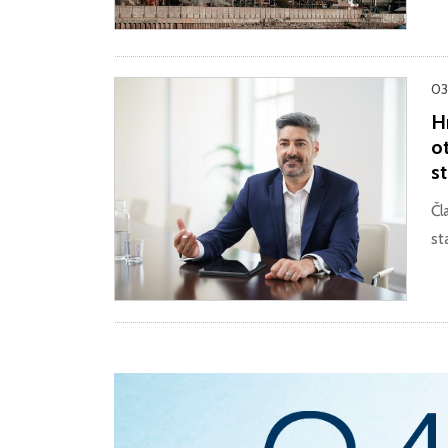
03
Hr
ot
st
Čl
st