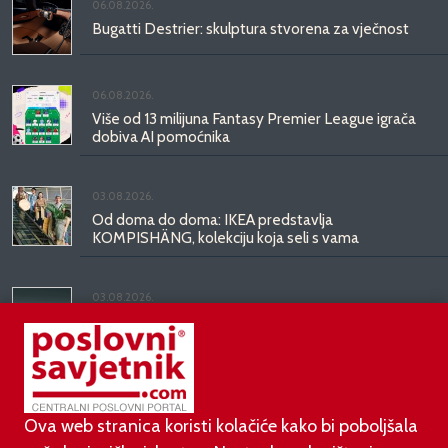
06.08.2026.
Bugatti Destrier: skulptura stvorena za vječnost
06.08.2026.
Više od 13 milijuna Fantasy Premier League igrača
dobiva AI pomoćnika
03.08.2026.
Od doma do doma: IKEA predstavlja
KOMPISHÄNG, kolekciju koja seli s vama
03.08.2026.
Kineski BYD predstavio luksuznu limuzinu veću od
Mercedesove S-klase, obećava domet do 1.000
kilometara
Ova web stranica koristi kolačiće kako bi poboljšala