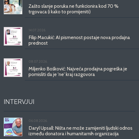
Zašto slanje poruka ne funkcionira kod 70 %
trgovaca (i kako to promijeniti)
14.07.2026.
Filip Macukić: AI pismenost postaje nova prodajna
prednost
08.07.2026.
Miljenko Bošković: Najveća prodajna pogreška je
pomisliti da je 'ne' kraj razgovora
INTERVJUI
06.08.2026.
Daryl Upsall: Ništa ne može zamijeniti ljudski odnos
između donatora i humanitarnih organizacija