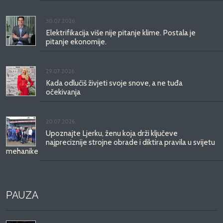
30.07.2026.
Elektrifikacija više nije pitanje klime. Postala je
pitanje ekonomije.
29.07.2026.
Kada odlučiš živjeti svoje snove, a ne tuđa
očekivanja
20.07.2026.
Upoznajte Ljerku, ženu koja drži ključeve
najpreciznije strojne obrade i diktira pravila u svijetu
mehanike
PAUZA