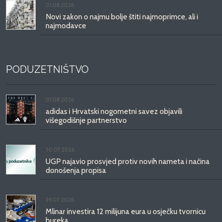
01.08.2026.
Novi zakon o najmu bolje štiti najmoprimce, ali i
najmodavce
PODUZETNIŠTVO
01.08.2026.
adidas i Hrvatski nogometni savez objavili
višegodišnje partnerstvo
30.07.2026.
UGP najavio prosvjed protiv novih nameta i načina
donošenja propisa
29.07.2026.
Mlinar investira 12 milijuna eura u osječku tvornicu
bureka