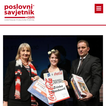
Skoči na glavni sadržaj