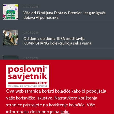
06.08.2026.
Više od 13 milijuna Fantasy Premier League igrača
dobiva AI pomoćnika
03.08.2026.
Od doma do doma: IKEA predstavlja
KOMPISHÄNG, kolekciju koja seli s vama
03.08.2026.
Kineski BYD predstavio luksuznu limuzinu veću od
Mercedesove S-klase, obećava domet do 1.000
kilometara
Ova web stranica koristi kolačiće kako bi poboljšala
vaše korisničko iskustvo. Nastavkom korištenja
stranice pristajete na korištenje kolačića. Više
informacija dostupno je na
linku
.