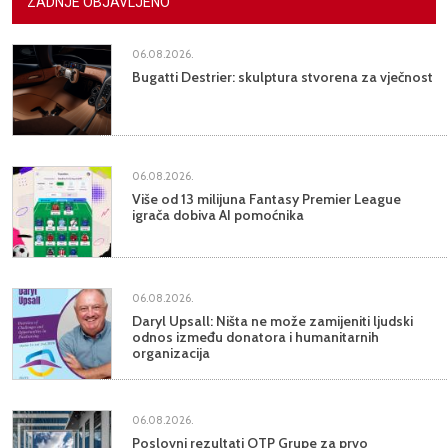
ZADNJE OBJAVLJENO
06.08.2026.
Bugatti Destrier: skulptura stvorena za vječnost
06.08.2026.
Više od 13 milijuna Fantasy Premier League
igrača dobiva AI pomoćnika
06.08.2026.
Daryl Upsall: Ništa ne može zamijeniti ljudski
odnos između donatora i humanitarnih
organizacija
06.08.2026.
Poslovni rezultati OTP Grupe za prvo