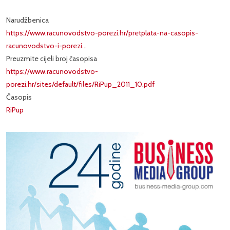
Narudžbenica
https://www.racunovodstvo-porezi.hr/pretplata-na-casopis-
racunovodstvo-i-porezi…
Preuzmite cijeli broj časopisa
https://www.racunovodstvo-
porezi.hr/sites/default/files/RiPup_2011_10.pdf
Časopis
RiPup