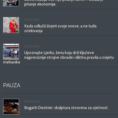
pitanje ekonomije.
29.07.2026.
Kada odlučiš živjeti svoje snove, a ne tuđa
očekivanja
20.07.2026.
Upoznajte Ljerku, ženu koja drži ključeve
najpreciznije strojne obrade i diktira pravila u svijetu
mehanike
PAUZA
06.08.2026.
Bugatti Destrier: skulptura stvorena za vječnost