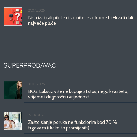
21.07.2026.
Nisu izabrali pilote ni vojnike: evo kome bi Hrvati dali
najveće plaće
SUPERPRODAVAČ
31.07.2026.
BCG: Luksuz više ne kupuje status, nego kvalitetu,
vrijeme i dugoročnu vrijednost
27.07.2026.
Zašto slanje poruka ne funkcionira kod 70 %
trgovaca (i kako to promijeniti)