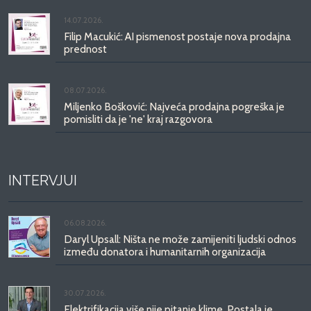
14.07.2026.
Filip Macukić: AI pismenost postaje nova prodajna
prednost
08.07.2026.
Miljenko Bošković: Najveća prodajna pogreška je
pomisliti da je 'ne' kraj razgovora
INTERVJUI
06.08.2026.
Daryl Upsall: Ništa ne može zamijeniti ljudski odnos
između donatora i humanitarnih organizacija
30.07.2026.
Elektrifikacija više nije pitanje klime. Postala je