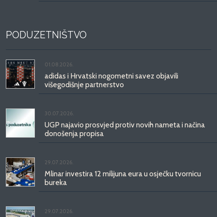
PODUZETNIŠTVO
01.08.2026.
adidas i Hrvatski nogometni savez objavili
višegodišnje partnerstvo
30.07.2026.
UGP najavio prosvjed protiv novih nameta i načina
donošenja propisa
29.07.2026.
Mlinar investira 12 milijuna eura u osječku tvornicu
bureka
29.07.2026.