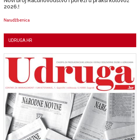
Novi broj Računovodstvo i porezi u praksi kolovoz
2026.!
Narudžbenica
UDRUGA.HR