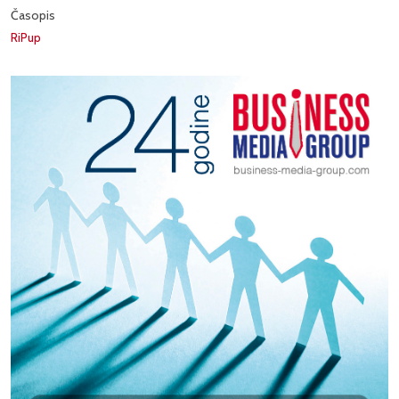
Časopis
RiPup