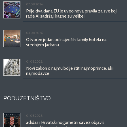
07.08.2026.
Prije dva dana EU je uveo nova pravila za sve koji
rade AI sadržaj: kazne su velike!
03.08.2026.
Otvoren jedan od najvećih family hotela na
srednjem Jadranu
01.08.2026.
Novi zakon o najmu bolje štiti najmoprimce, ali i
najmodavce
PODUZETNIŠTVO
01.08.2026.
adidas i Hrvatski nogometni savez objavili