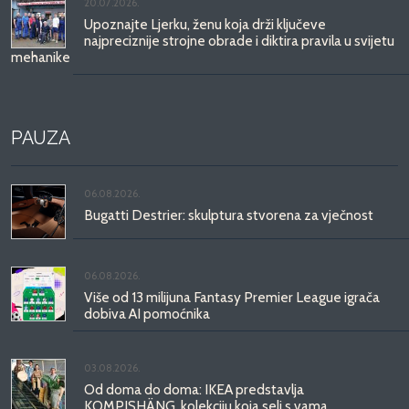
20.07.2026.
Upoznajte Ljerku, ženu koja drži ključeve
najpreciznije strojne obrade i diktira pravila u svijetu
mehanike
PAUZA
06.08.2026.
Bugatti Destrier: skulptura stvorena za vječnost
06.08.2026.
Više od 13 milijuna Fantasy Premier League igrača
dobiva AI pomoćnika
03.08.2026.
Od doma do doma: IKEA predstavlja
KOMPISHÄNG, kolekciju koja seli s vama