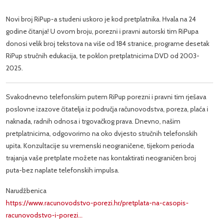
Novi broj RiPup-a studeni uskoro je kod pretplatnika. Hvala na 24
godine čitanja! U ovom broju, porezni i pravni autorski tim RiPupa
donosi velik broj tekstova na više od 184 stranice, programe desetak
RiPup stručnih edukacija, te poklon pretplatnicima DVD od 2003-
2025.
Svakodnevno telefonskim putem RiPup porezni i pravni tim rješava
poslovne izazove čitatelja iz područja računovodstva, poreza, plaća i
naknada, radnih odnosa i trgovačkog prava. Dnevno, našim
pretplatnicima, odgovorimo na oko dvjesto stručnih telefonskih
upita. Konzultacije su vremenski neograničene, tijekom perioda
trajanja vaše pretplate možete nas kontaktirati neograničen broj
puta-bez naplate telefonskih impulsa.
Narudžbenica
https://www.racunovodstvo-porezi.hr/pretplata-na-casopis-
racunovodstvo-i-porezi…