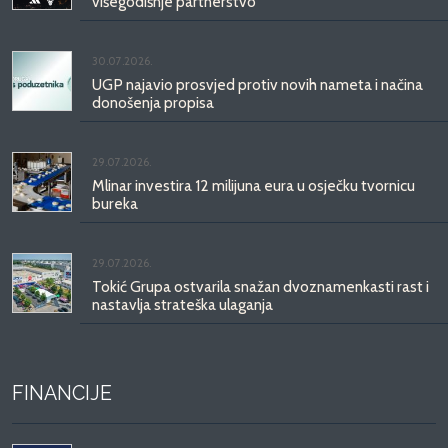
višegodišnje partnerstvo
30.07.2026.
UGP najavio prosvjed protiv novih nameta i načina
donošenja propisa
29.07.2026.
Mlinar investira 12 milijuna eura u osječku tvornicu
bureka
29.07.2026.
Tokić Grupa ostvarila snažan dvoznamenkasti rast i
nastavlja strateška ulaganja
FINANCIJE