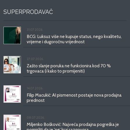
SUPERPRODAVAČ
31.07.2026.
BCG: Luksuz više ne kupuje status, nego kvalitetu,
vrijeme i dugoročnu vrijednost
27.07.2026.
Zašto slanje poruka ne funkcionira kod 70 %
trgovaca (i kako to promijeniti)
14.07.2026.
Filip Macukić: AI pismenost postaje nova prodajna
prednost
08.07.2026.
Miljenko Bošković: Najveća prodajna pogreška je
pomisliti da je 'ne' kraj razgovora