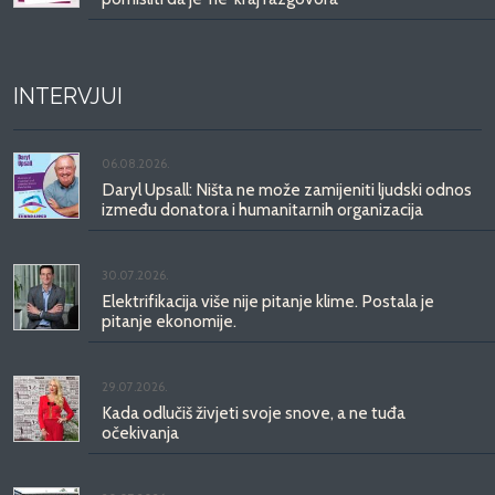
INTERVJUI
06.08.2026.
Daryl Upsall: Ništa ne može zamijeniti ljudski odnos
između donatora i humanitarnih organizacija
30.07.2026.
Elektrifikacija više nije pitanje klime. Postala je
pitanje ekonomije.
29.07.2026.
Kada odlučiš živjeti svoje snove, a ne tuđa
očekivanja