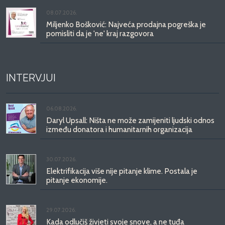
08.07.2026.
Miljenko Bošković: Najveća prodajna pogreška je
pomisliti da je 'ne' kraj razgovora
INTERVJUI
06.08.2026.
Daryl Upsall: Ništa ne može zamijeniti ljudski odnos
između donatora i humanitarnih organizacija
30.07.2026.
Elektrifikacija više nije pitanje klime. Postala je
pitanje ekonomije.
29.07.2026.
Kada odlučiš živjeti svoje snove, a ne tuđa