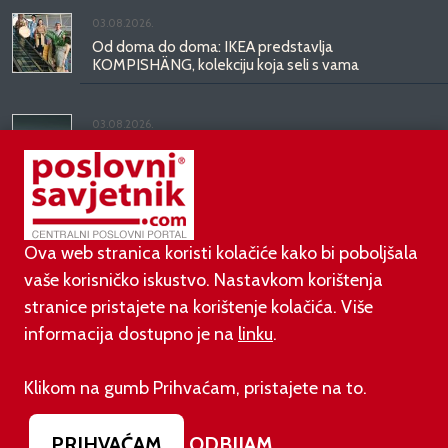
03.08.2026.
Od doma do doma: IKEA predstavlja
KOMPISHÄNG, kolekciju koja seli s vama
03.08.2026.
Kineski BYD predstavio luksuznu limuzinu veću od
Mercedesove S-klase, obećava domet do 1.000
kilometara
Ova web stranica koristi kolačiće kako bi poboljšala
vaše korisničko iskustvo. Nastavkom korištenja
stranice pristajete na korištenje kolačića. Više
informacija dostupno je na
linku
.
©
poslovni-savjetnik.com član je
Klikom na gumb Prihvaćam, pristajete na to.
Footer menu
O nama
Impressum
Uvjeti korištenja
PRIHVAĆAM
ODBIJAM