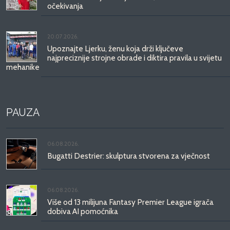
očekivanja
20.07.2026.
Upoznajte Ljerku, ženu koja drži ključeve
najpreciznije strojne obrade i diktira pravila u svijetu
mehanike
PAUZA
06.08.2026.
Bugatti Destrier: skulptura stvorena za vječnost
06.08.2026.
Više od 13 milijuna Fantasy Premier League igrača
dobiva AI pomoćnika