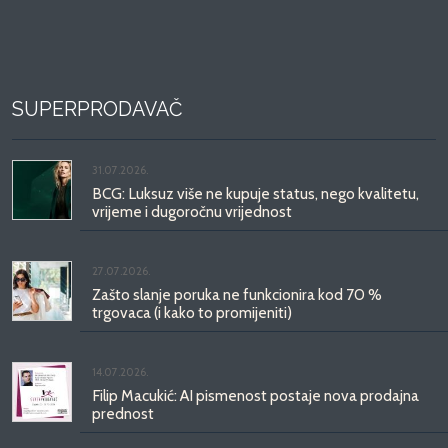
SUPERPRODAVAČ
31.07.2026.
BCG: Luksuz više ne kupuje status, nego kvalitetu,
vrijeme i dugoročnu vrijednost
27.07.2026.
Zašto slanje poruka ne funkcionira kod 70 %
trgovaca (i kako to promijeniti)
14.07.2026.
Filip Macukić: AI pismenost postaje nova prodajna
prednost