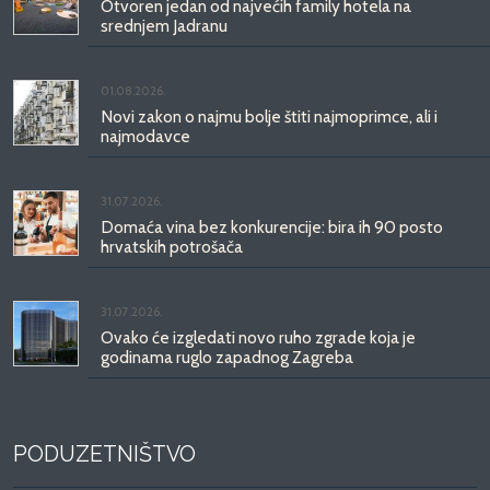
Otvoren jedan od najvećih family hotela na
srednjem Jadranu
01.08.2026.
Novi zakon o najmu bolje štiti najmoprimce, ali i
najmodavce
31.07.2026.
Domaća vina bez konkurencije: bira ih 90 posto
hrvatskih potrošača
31.07.2026.
Ovako će izgledati novo ruho zgrade koja je
godinama ruglo zapadnog Zagreba
PODUZETNIŠTVO