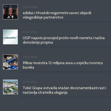
01.08.2026.
adidas i Hrvatski nogometni savez objavili
višegodišnje partnerstvo
30.07.2026.
UGP najavio prosvjed protiv novih nameta i načina
donošenja propisa
29.07.2026.
Mlinar investira 12 milijuna eura u osječku tvornicu
bureka
29.07.2026.
Tokić Grupa ostvarila snažan dvoznamenkasti rast i
nastavlja strateška ulaganja