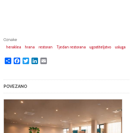
Oznake
heraklea
hrana
restoran
Tjedan restorana
ugostiteljstvo
usluga
Share
Facebook
Twitter
LinkedIn
Email
POVEZANO