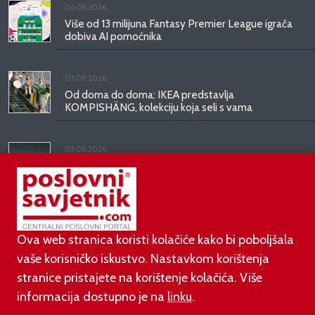
06.08.2026.
Više od 13 milijuna Fantasy Premier League igrača
dobiva AI pomoćnika
03.08.2026.
Od doma do doma: IKEA predstavlja
KOMPISHÄNG, kolekciju koja seli s vama
03.08.2026.
Kineski BYD predstavio luksuznu limuzinu veću od
Mercedesove S-klase, obećava domet do 1.000
kilometara
Ova web stranica koristi kolačiće kako bi poboljšala
vaše korisničko iskustvo. Nastavkom korištenja
stranice pristajete na korištenje kolačića. Više
informacija dostupno je na
linku
.