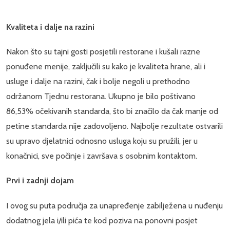
Kvaliteta i dalje na razini
Nakon što su tajni gosti posjetili restorane i kušali razne
ponuđene menije, zaključili su kako je kvaliteta hrane, ali i
usluge i dalje na razini, čak i bolje negoli u prethodno
održanom Tjednu restorana. Ukupno je bilo poštivano
86,53% očekivanih standarda, što bi značilo da čak manje od
petine standarda nije zadovoljeno. Najbolje rezultate ostvarili
su upravo djelatnici odnosno usluga koju su pružili, jer u
konačnici, sve počinje i završava s osobnim kontaktom.
Prvi i zadnji dojam
I ovog su puta područja za unapređenje zabilježena u nuđenju
dodatnog jela i/ili pića te kod poziva na ponovni posjet