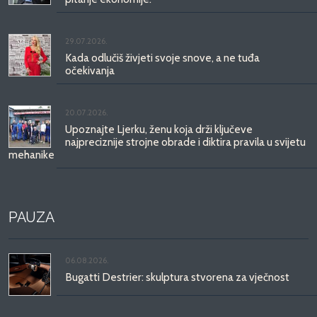
29.07.2026.
Kada odlučiš živjeti svoje snove, a ne tuđa
očekivanja
20.07.2026.
Upoznajte Ljerku, ženu koja drži ključeve
najpreciznije strojne obrade i diktira pravila u svijetu
mehanike
PAUZA
06.08.2026.
Bugatti Destrier: skulptura stvorena za vječnost