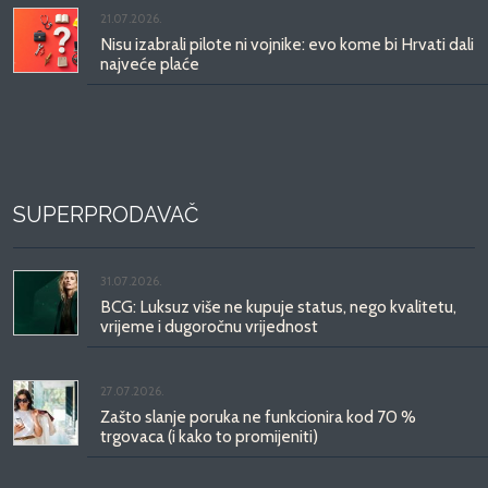
21.07.2026.
Nisu izabrali pilote ni vojnike: evo kome bi Hrvati dali
najveće plaće
SUPERPRODAVAČ
31.07.2026.
BCG: Luksuz više ne kupuje status, nego kvalitetu,
vrijeme i dugoročnu vrijednost
27.07.2026.
Zašto slanje poruka ne funkcionira kod 70 %
trgovaca (i kako to promijeniti)