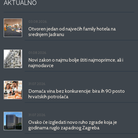
AKTUALNO
03.08.2026.
Otvoren jedan od najvećih family hotela na
srednjem Jadranu
01.08.2026.
Novi zakon o najmu bolje štiti najmoprimce, ali i
najmodavce
31.07.2026.
Domaća vina bez konkurencije: bira ih 90 posto
hrvatskih potrošača
31.07.2026.
Ovako će izgledati novo ruho zgrade koja je
godinama ruglo zapadnog Zagreba