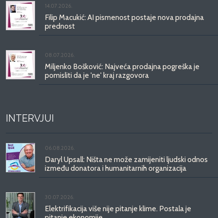
14.07.2026.
Filip Macukić: AI pismenost postaje nova prodajna
prednost
08.07.2026.
Miljenko Bošković: Najveća prodajna pogreška je
pomisliti da je 'ne' kraj razgovora
INTERVJUI
06.08.2026.
Daryl Upsall: Ništa ne može zamijeniti ljudski odnos
između donatora i humanitarnih organizacija
30.07.2026.
Elektrifikacija više nije pitanje klime. Postala je
pitanje ekonomije.