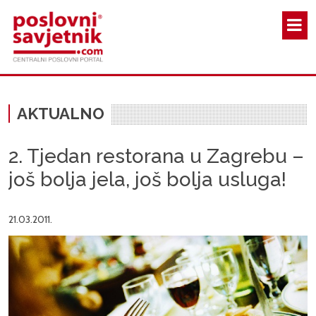
Skoči na glavni sadržaj
AKTUALNO
2. Tjedan restorana u Zagrebu –
još bolja jela, još bolja usluga!
21.03.2011.