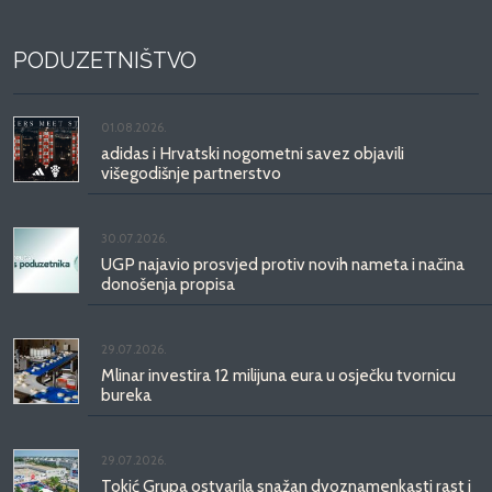
PODUZETNIŠTVO
01.08.2026.
adidas i Hrvatski nogometni savez objavili
višegodišnje partnerstvo
30.07.2026.
UGP najavio prosvjed protiv novih nameta i načina
donošenja propisa
29.07.2026.
Mlinar investira 12 milijuna eura u osječku tvornicu
bureka
29.07.2026.
Tokić Grupa ostvarila snažan dvoznamenkasti rast i