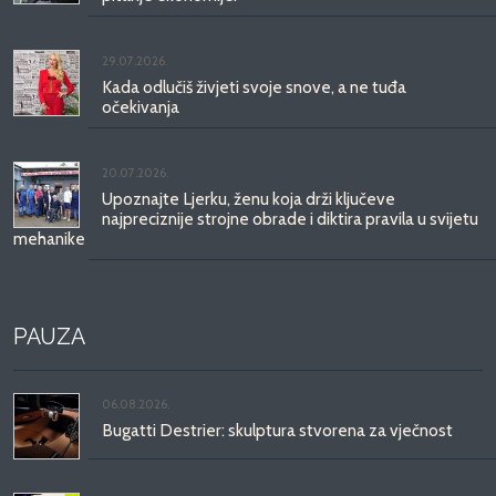
29.07.2026.
Kada odlučiš živjeti svoje snove, a ne tuđa
očekivanja
20.07.2026.
Upoznajte Ljerku, ženu koja drži ključeve
najpreciznije strojne obrade i diktira pravila u svijetu
mehanike
PAUZA
06.08.2026.
Bugatti Destrier: skulptura stvorena za vječnost