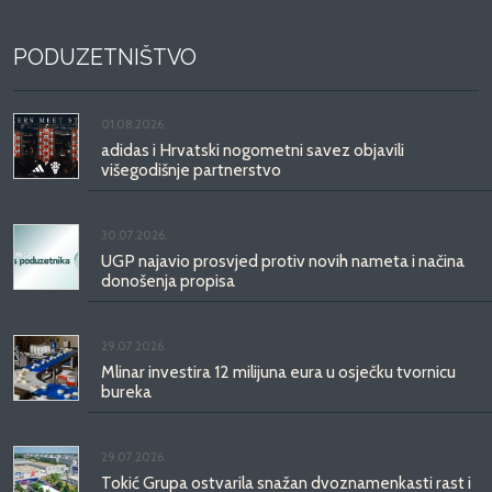
PODUZETNIŠTVO
01.08.2026.
adidas i Hrvatski nogometni savez objavili
višegodišnje partnerstvo
30.07.2026.
UGP najavio prosvjed protiv novih nameta i načina
donošenja propisa
29.07.2026.
Mlinar investira 12 milijuna eura u osječku tvornicu
bureka
29.07.2026.
Tokić Grupa ostvarila snažan dvoznamenkasti rast i