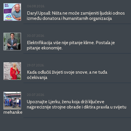
06.08.2026.
Daryl Upsall: Ništa ne može zamijeniti ljudski odnos
između donatora i humanitarnih organizacija
30.07.2026.
Elektrifikacija više nije pitanje klime. Postala je
pitanje ekonomije.
29.07.2026.
Kada odlučiš živjeti svoje snove, a ne tuđa
očekivanja
20.07.2026.
Upoznajte Ljerku, ženu koja drži ključeve
najpreciznije strojne obrade i diktira pravila u svijetu
mehanike