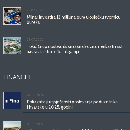
29.07.2026.
Mlinar investira 12 milijuna eura u osječku tvornicu
bureka
29.07.2026.
Tokić Grupa ostvarila snažan dvoznamenkasti rast i
nastavlja strateška ulaganja
FINANCIJE
07.08.2026.
Pokazatelji uspješnosti poslovanja poduzetnika
Hrvatske u 2025. godini
07.08.2026.