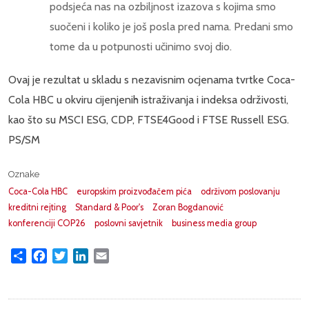
podsjeća nas na ozbiljnost izazova s kojima smo
suočeni i koliko je još posla pred nama. Predani smo
tome da u potpunosti učinimo svoj dio.
Ovaj je rezultat u skladu s nezavisnim ocjenama tvrtke Coca-
Cola HBC u okviru cijenjenih istraživanja i indeksa održivosti,
kao što su MSCI ESG, CDP, FTSE4Good i FTSE Russell ESG.
PS/SM
Oznake
Coca-Cola HBC
europskim proizvođačem pića
održivom poslovanju
kreditni rejting
Standard & Poor's
Zoran Bogdanović
konferenciji COP26
poslovni savjetnik
business media group
Share
Facebook
Twitter
LinkedIn
Email