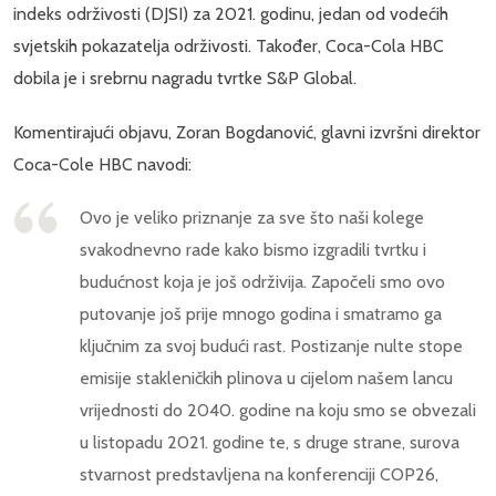
indeks održivosti (DJSI) za 2021. godinu, jedan od vodećih
svjetskih pokazatelja održivosti. Također, Coca-Cola HBC
dobila je i srebrnu nagradu tvrtke S&P Global.
Komentirajući objavu, Zoran Bogdanović, glavni izvršni direktor
Coca-Cole HBC navodi:
Ovo je veliko priznanje za sve što naši kolege
svakodnevno rade kako bismo izgradili tvrtku i
budućnost koja je još održivija. Započeli smo ovo
putovanje još prije mnogo godina i smatramo ga
ključnim za svoj budući rast. Postizanje nulte stope
emisije stakleničkih plinova u cijelom našem lancu
vrijednosti do 2040. godine na koju smo se obvezali
u listopadu 2021. godine te, s druge strane, surova
stvarnost predstavljena na konferenciji COP26,