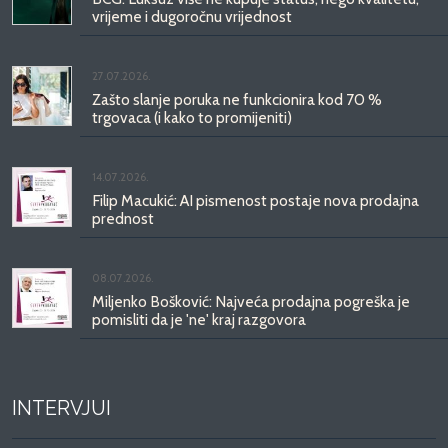
vrijeme i dugoročnu vrijednost
27.07.2026.
Zašto slanje poruka ne funkcionira kod 70 %
trgovaca (i kako to promijeniti)
14.07.2026.
Filip Macukić: AI pismenost postaje nova prodajna
prednost
08.07.2026.
Miljenko Bošković: Najveća prodajna pogreška je
pomisliti da je 'ne' kraj razgovora
INTERVJUI