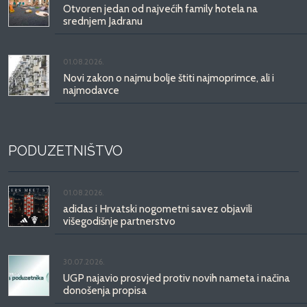
Otvoren jedan od najvećih family hotela na
srednjem Jadranu
01.08.2026.
Novi zakon o najmu bolje štiti najmoprimce, ali i
najmodavce
PODUZETNIŠTVO
01.08.2026.
adidas i Hrvatski nogometni savez objavili
višegodišnje partnerstvo
30.07.2026.
UGP najavio prosvjed protiv novih nameta i načina
donošenja propisa