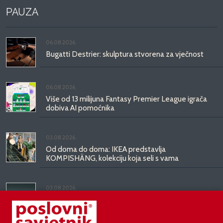
PAUZA
06.08.2026.
Bugatti Destrier: skulptura stvorena za vječnost
06.08.2026.
Više od 13 milijuna Fantasy Premier League igrača
dobiva AI pomoćnika
03.08.2026.
Od doma do doma: IKEA predstavlja
KOMPISHÄNG, kolekciju koja seli s vama
03.08.2026.
Kineski BYD predstavio luksuznu limuzinu veću od
Mercedesove S-klase, obećava domet do 1.000
kilometara