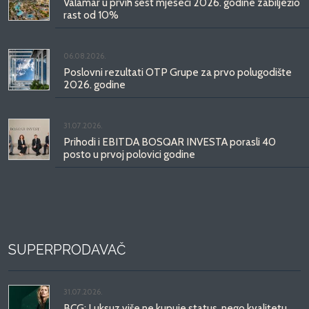
Valamar u prvih šest mjeseci 2026. godine zabilježio
rast od 10%
06.08.2026.
Poslovni rezultati OTP Grupe za prvo polugodište
2026. godine
31.07.2026.
Prihodi i EBITDA BOSQAR INVESTA porasli 40
posto u prvoj polovici godine
SUPERPRODAVAČ
31.07.2026.
BCG: Luksuz više ne kupuje status, nego kvalitetu,