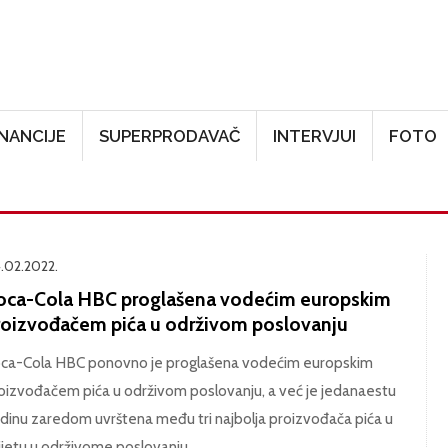
Skoči na glavni sadržaj
INANCIJE
SUPERPRODAVAČ
INTERVJUI
FOTO
.02.2022.
oca-Cola HBC proglašena vodećim europskim
roizvođačem pića u održivom poslovanju
ca-Cola HBC ponovno je proglašena vodećim europskim
oizvođačem pića u održivom poslovanju, a već je jedanaestu
dinu zaredom uvrštena među tri najbolja proizvođača pića u
ijetu u održivome poslovanju.