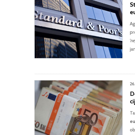
St
e
Ag
pr
'n
ja
26
Do
ci
Ta
eu
ob