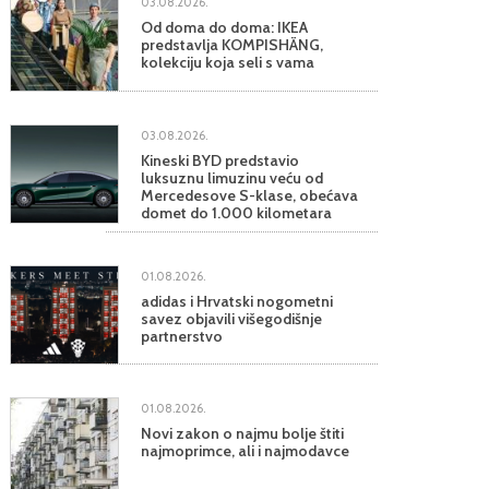
03.08.2026.
Od doma do doma: IKEA
predstavlja KOMPISHÄNG,
kolekciju koja seli s vama
03.08.2026.
Kineski BYD predstavio
luksuznu limuzinu veću od
Mercedesove S-klase, obećava
domet do 1.000 kilometara
01.08.2026.
adidas i Hrvatski nogometni
savez objavili višegodišnje
partnerstvo
01.08.2026.
Novi zakon o najmu bolje štiti
najmoprimce, ali i najmodavce