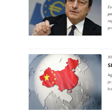
Eu
po
ne
pr
30.
S
Ag
je
kr