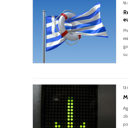
16
R
e
Me
mi
go
su
13
Mo
Ag
zb
po