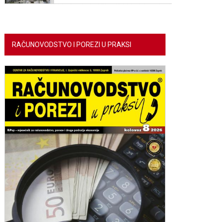
RAČUNOVODSTVO I POREZI U PRAKSI