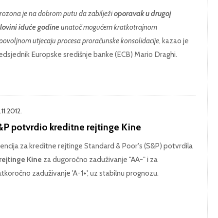
rozona je na dobrom putu da zabilježi
oporavak u drugoj
lovini iduće godine
unatoč mogućem kratkotrajnom
povoljnom utjecaju procesa proračunske konsolidacije
, kazao je
edsjednik Europske središnje banke (ECB) Mario Draghi.
11.2012.
&P potvrdio kreditne rejtinge Kine
encija za kreditne rejtinge Standard & Poor's (S&P) potvrdila
rejtinge Kine
za dugoročno zaduživanje "AA-" i za
atkoročno zaduživanje 'A-1+', uz stabilnu prognozu.