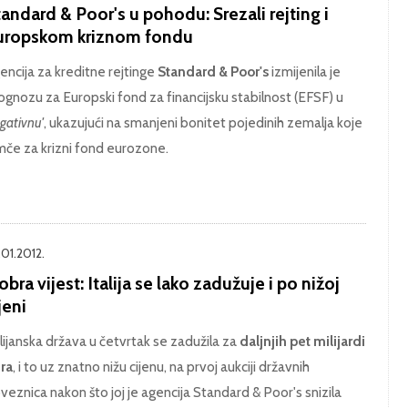
andard & Poor's u pohodu: Srezali rejting i
uropskom kriznom fondu
encija za kreditne rejtinge
Standard & Poor's
izmijenila je
ognozu za Europski fond za financijsku stabilnost (EFSF) u
egativnu'
, ukazujući na smanjeni bonitet pojedinih zemalja koje
mče za krizni fond eurozone.
.01.2012.
bra vijest: Italija se lako zadužuje i po nižoj
jeni
lijanska država u četvrtak se zadužila za
daljnjih pet milijardi
ra
, i to uz znatno nižu cijenu, na prvoj aukciji državnih
veznica nakon što joj je agencija Standard & Poor's snizila