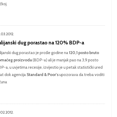
čkoj.
.03.2012.
alijanski dug porastao na 120% BDP-a
lijanski dug porastao je prošle godine na
120,1 posto bruto
maćeg proizvoda
(BDP-a) ali je manjak pao na 3,9 posto
P-a, u uvjetima recesije, izvijestio je u petak statistički ured
tat dok agencija
Standard & Poor's
upozorava da treba voditi
čuna
.02.2012.