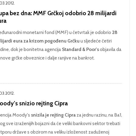
.03.2012.
upa bez dna: MMF Grčkoj odobrio 28 milijardi
ura
đunarodni monetarni fond (MMF) u četvrtak je odobrio
28
lijardi eura za krizom pogođenu Grčku
u sljedeće četiri
dine, dok je bonitetna agencija
Standard & Poor's
objavila da
 nove grčke obveznice i dalje ranjive na bankrot.
.03.2012.
ody's snizio rejting Cipra
encija Moody's
snizila je rejting Cipra
za jednu razinu, na Ba1,
og sve izraženijih bojazni da će veliki bankovni sektor trebati
tporu države s obzirom na veliku izloženost zaduženoj