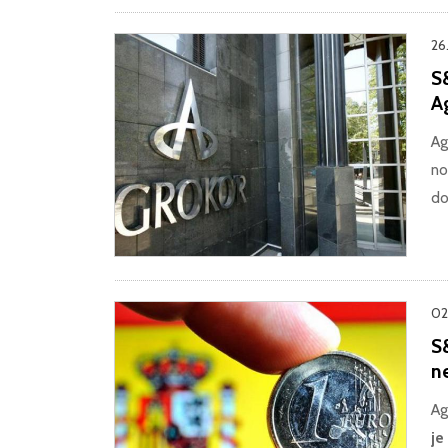
26
S&
A
Ag
no
do
02
S&
n
Ag
je