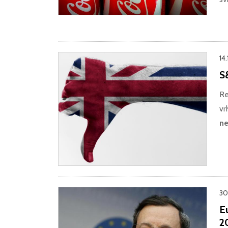
14.
S&
Re
vr
ne
30.
E
2