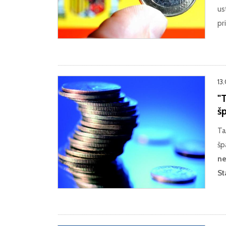
us
pr
13
"T
š
Ta
šp
ne
St