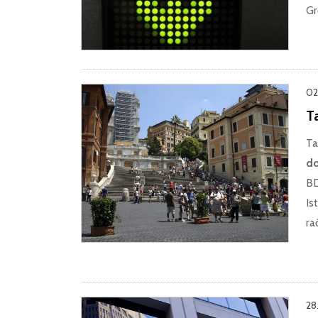
Gr
02
T
Ta
do
BD
Is
ra
28