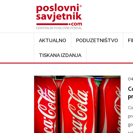
Main navigation
AKTUALNO
PODUZETNIŠTVO
F
TISKANA IZDANJA
04
C
p
Co
pr
go
sv