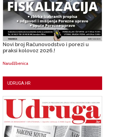
Novi broj Računovodstvo i porezi u
praksi kolovoz 2026.!
Narudžbenica
UDRUGA.HR