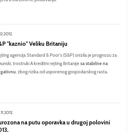
12.2012.
P "kaznio" Veliku Britaniju
jting agencija Standard & Poor's (S&P) snizila je prognozu za
hunski, trostruki A kreditni rejting Britanije
sa stabilne na
gativnu
, zbog rizika od usporenog gospodarskog rasta.
11.2012.
urozona na putu oporavka u drugoj polovini
013.