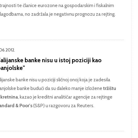
trajnosti te članice eurozone na gospodarskim i fiskalnim
ilagodbama, no zadržala je negativnu prognozu za rejting.
.06.2012.
alijanske banke nisu u istoj poziciji kao
panjolske"
lijanske banke nisu u poziciji sličnoj onoj koja je zadesila
anjolske banke budući da su daleko manje izložene
tržištu
kretnina
, kazao je kreditni analitičar agencije za rejtinge
andard & Poor's
(S&P) u razgovoru za Reuters.