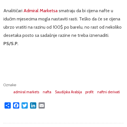
Analitičari
Admiral Marketsa
smatraju da bi cijena nafte u
idućim mjesecima mogla nastaviti rasti. Teško da će se cijena
ubrzo vratiti na razinu od 100$ po barelu, no rast od nekoliko
desetaka posto sa sadašnje razine ne treba iznenaditi.
PS/S.P.
Oznake
admiral markets
nafta
Saudijska Arabija
profit
naftni derivati
Share
Facebook
Twitter
LinkedIn
Email