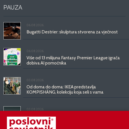
PAUZA
06.08.2026.
Bugatti Destrier: skulptura stvorena za vječnost
06.08.2026.
Više od 13 milijuna Fantasy Premier League igrača
dobiva AI pomoćnika
03.08.2026.
Od doma do doma: IKEA predstavlja
KOMPISHÄNG, kolekciju koja seli s vama
03.08.2026.
Kineski BYD predstavio luksuznu limuzinu veću od
Mercedesove S-klase, obećava domet do 1.000
kilometara