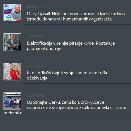
06.08.2026.
Daryl Upsall: Ništa ne može zamijeniti ljudski odnos
između donatora i humanitarnih organizacija
30.07.2026.
Elektrifikacija više nije pitanje klime. Postala je
pitanje ekonomije.
29.07.2026.
Kada odlučiš živjeti svoje snove, a ne tuđa
očekivanja
20.07.2026.
Upoznajte Ljerku, ženu koja drži ključeve
najpreciznije strojne obrade i diktira pravila u svijetu
mehanike