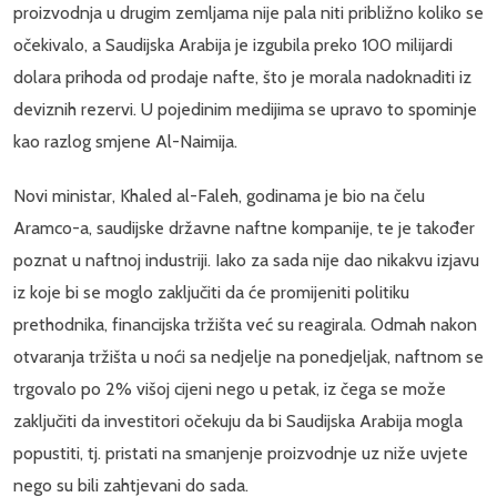
proizvodnja u drugim zemljama nije pala niti približno koliko se
očekivalo, a Saudijska Arabija je izgubila preko 100 milijardi
dolara prihoda od prodaje nafte, što je morala nadoknaditi iz
deviznih rezervi. U pojedinim medijima se upravo to spominje
kao razlog smjene Al-Naimija.
Novi ministar, Khaled al-Faleh, godinama je bio na čelu
Aramco-a, saudijske državne naftne kompanije, te je također
poznat u naftnoj industriji. Iako za sada nije dao nikakvu izjavu
iz koje bi se moglo zaključiti da će promijeniti politiku
prethodnika, financijska tržišta već su reagirala. Odmah nakon
otvaranja tržišta u noći sa nedjelje na ponedjeljak, naftnom se
trgovalo po 2% višoj cijeni nego u petak, iz čega se može
zaključiti da investitori očekuju da bi Saudijska Arabija mogla
popustiti, tj. pristati na smanjenje proizvodnje uz niže uvjete
nego su bili zahtjevani do sada.