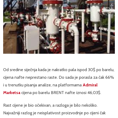
Od sredine siječnja kada je nakratko pala ispod 30$ po barelu,
cijena nafte neprestano raste. Do sada je porasla za čak 66%
i u trenutku pisanja analize, na platformama
Admiral
Marketsa
cijena po barelu BRENT nafte iznosi 46,03$.
Rast cijene je bio očekivan, a razloga je bilo nekoliko.
Najvažniji razlog je neisplativost proizvodnje po cijeni čak