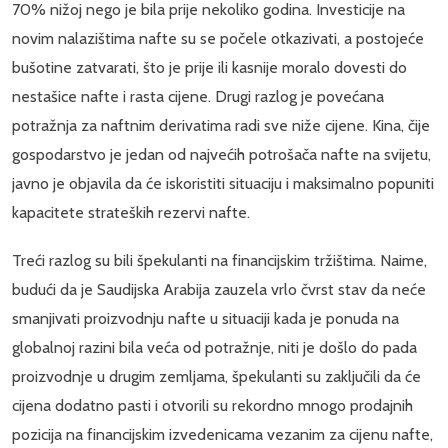
70% nižoj nego je bila prije nekoliko godina. Investicije na
novim nalazištima nafte su se počele otkazivati, a postojeće
bušotine zatvarati, što je prije ili kasnije moralo dovesti do
nestašice nafte i rasta cijene. Drugi razlog je povećana
potražnja za naftnim derivatima radi sve niže cijene. Kina, čije
gospodarstvo je jedan od najvećih potrošača nafte na svijetu,
javno je objavila da će iskoristiti situaciju i maksimalno popuniti
kapacitete strateških rezervi nafte.
Treći razlog su bili špekulanti na financijskim tržištima. Naime,
budući da je Saudijska Arabija zauzela vrlo čvrst stav da neće
smanjivati proizvodnju nafte u situaciji kada je ponuda na
globalnoj razini bila veća od potražnje, niti je došlo do pada
proizvodnje u drugim zemljama, špekulanti su zaključili da će
cijena dodatno pasti i otvorili su rekordno mnogo prodajnih
pozicija na financijskim izvedenicama vezanim za cijenu nafte,