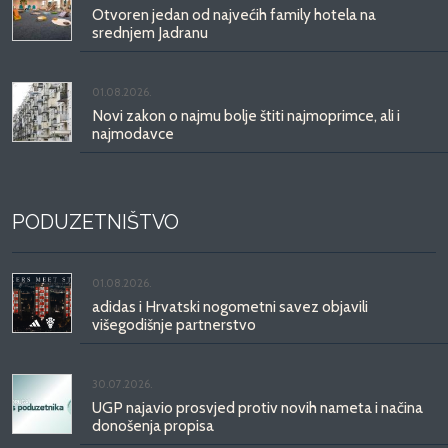
Otvoren jedan od najvećih family hotela na
srednjem Jadranu
01.08.2026.
Novi zakon o najmu bolje štiti najmoprimce, ali i
najmodavce
PODUZETNIŠTVO
01.08.2026.
adidas i Hrvatski nogometni savez objavili
višegodišnje partnerstvo
30.07.2026.
UGP najavio prosvjed protiv novih nameta i načina
donošenja propisa