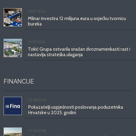
29.07.2026.
Mlinar investira 12 milijuna eura u osječku tvornicu
bureka
29.07.2026.
Tokić Grupa ostvarila snažan dvoznamenkasti rast i
nastavlja strateška ulaganja
FINANCIJE
07.08.2026.
Pokazatelji uspješnosti poslovanja poduzetnika
Hrvatske u 2025. godini
07.08.2026.