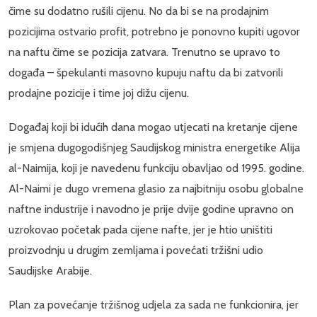
čime su dodatno rušili cijenu. No da bi se na prodajnim
pozicijima ostvario profit, potrebno je ponovno kupiti ugovor
na naftu čime se pozicija zatvara. Trenutno se upravo to
događa – špekulanti masovno kupuju naftu da bi zatvorili
prodajne pozicije i time joj dižu cijenu.
Događaj koji bi idućih dana mogao utjecati na kretanje cijene
je smjena dugogodišnjeg Saudijskog ministra energetike Alija
al-Naimija, koji je navedenu funkciju obavljao od 1995. godine.
Al-Naimi je dugo vremena glasio za najbitniju osobu globalne
naftne industrije i navodno je prije dvije godine upravno on
uzrokovao početak pada cijene nafte, jer je htio uništiti
proizvodnju u drugim zemljama i povećati tržišni udio
Saudijske Arabije.
Plan za povećanje tržišnog udjela za sada ne funkcionira, jer