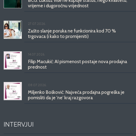
BCG: Luksuz više ne kupuje status, nego kvalitetu,
vrijeme i dugoročnu vrijednost
27.07.2026.
Zašto slanje poruka ne funkcionira kod 70 %
trgovaca (i kako to promijeniti)
14.07.2026.
Filip Macukić: AI pismenost postaje nova prodajna
prednost
08.07.2026.
Miljenko Bošković: Najveća prodajna pogreška je
pomisliti da je 'ne' kraj razgovora
INTERVJUI