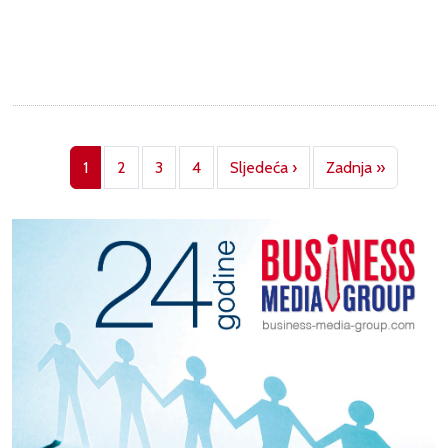
Pagination
Next page
Last pag
1
2
3
4
Sljedeća ›
Zadnja »