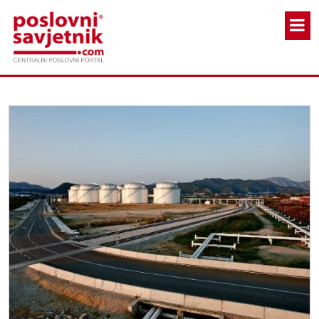
Skoči na glavni sadržaj