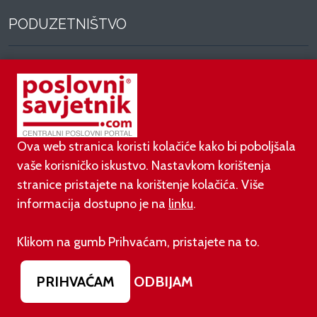
PODUZETNIŠTVO
01.08.2026.
adidas i Hrvatski nogometni savez objavili
višegodišnje partnerstvo
30.07.2026.
Ova web stranica koristi kolačiće kako bi poboljšala
UGP najavio prosvjed protiv novih nameta i načina
vaše korisničko iskustvo. Nastavkom korištenja
donošenja propisa
stranice pristajete na korištenje kolačića. Više
informacija dostupno je na
linku
.
29.07.2026.
Mlinar investira 12 milijuna eura u osječku tvornicu
bureka
Klikom na gumb Prihvaćam, pristajete na to.
PRIHVAĆAM
ODBIJAM
29.07.2026.
Tokić Grupa ostvarila snažan dvoznamenkasti rast i
nastavlja strateška ulaganja