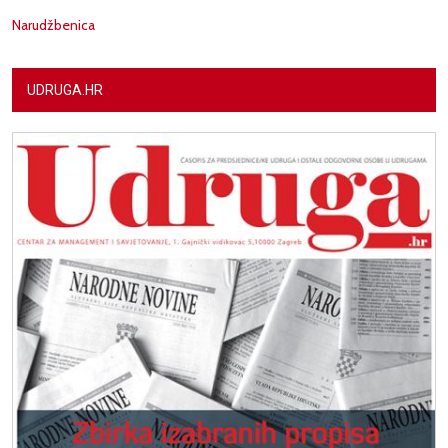
Narudžbenica
UDRUGA.HR