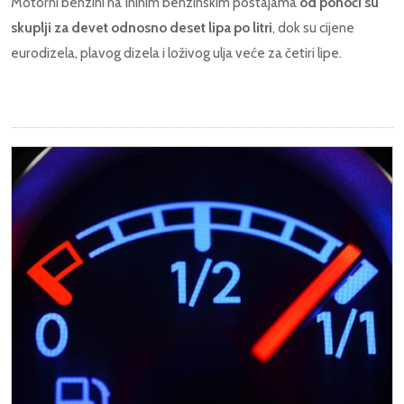
Motorni benzini na Ininim benzinskim postajama
od ponoći su
skuplji za devet odnosno deset lipa po litri
, dok su cijene
eurodizela, plavog dizela i loživog ulja veće za četiri lipe.