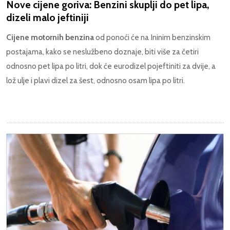
Nove cijene goriva: Benzini skuplji do pet lipa,
dizeli malo jeftiniji
Cijene motornih benzina
od ponoći će na Ininim benzinskim
postajama, kako se neslužbeno doznaje, biti više za četiri
odnosno pet lipa po litri, dok će eurodizel pojeftiniti za dvije, a
lož ulje i plavi dizel za šest, odnosno osam lipa po litri.