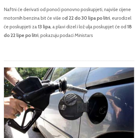
Naftni će derivati od ponoći ponovno poskupjeti, najviše cijene
motornih benzina bit će više o
d 22 do 30 lipa po litri
, eurodizel
će poskupjeti za
13 lipa
, a plavi dizel i lož ulja poskupjet će od
18
do 22 lipe po litri
, pokazuju podaci Ministars