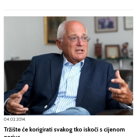
04.02.2014.
Tržište će korigirati svakog tko iskoči s cijenom
goriva