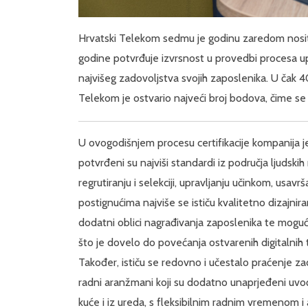
Hrvatski Telekom sedmu je godinu zaredom nosite
godine potvrđuje izvrsnost u provedbi procesa up
najvišeg zadovoljstva svojih zaposlenika. U čak 
Telekom je ostvario najveći broj bodova, čime se
U ovogodišnjem procesu certifikacije kompanija
potvrđeni su najviši standardi iz područja ljudskih r
regrutiranju i selekciji, upravljanju učinkom, usa
postignućima najviše se ističu kvalitetno dizajnir
dodatni oblici nagrađivanja zaposlenika te mogu
što je dovelo do povećanja ostvarenih digitalnih
Također, ističu se redovno i učestalo praćenje za
radni aranžmani koji su dodatno unaprjeđeni u
kuće i iz ureda, s fleksibilnim radnim vremenom i