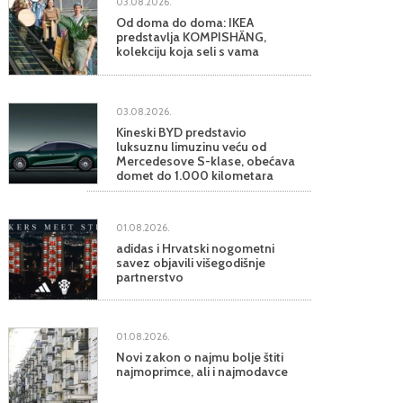
03.08.2026.
Od doma do doma: IKEA
predstavlja KOMPISHÄNG,
kolekciju koja seli s vama
03.08.2026.
Kineski BYD predstavio
luksuznu limuzinu veću od
Mercedesove S-klase, obećava
domet do 1.000 kilometara
01.08.2026.
adidas i Hrvatski nogometni
savez objavili višegodišnje
partnerstvo
01.08.2026.
Novi zakon o najmu bolje štiti
najmoprimce, ali i najmodavce