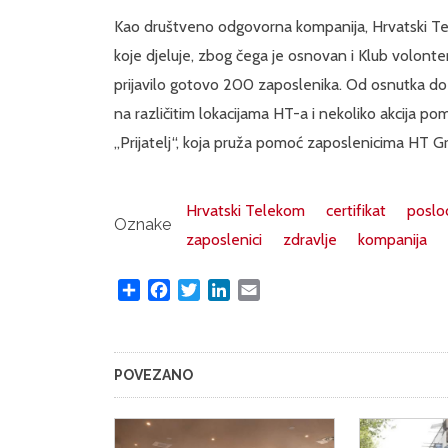
Kao društveno odgovorna kompanija, Hrvatski Tel
koje djeluje, zbog čega je osnovan i Klub volont
prijavilo gotovo 200 zaposlenika. Od osnutka do 
na različitim lokacijama HT-a i nekoliko akcija po
„Prijatelj“, koja pruža pomoć zaposlenicima HT Gr
Hrvatski Telekom
certifikat
poslo
Oznake
zaposlenici
zdravlje
kompanija
Share
Facebook
Twitter
LinkedIn
Email
POVEZANO