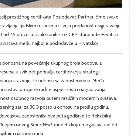
lj prestižnog certifikata Poslodavac Partner, čime svake
ravljanja ljudskim resursima i svoju predanost osiguravanju
40 od 45 procesa analiziranih kroz CEP standarde Hrvatski
 svrstava među najbolje poslodavce u Hrvatskoj.
 je ponosna na povećanje ukupnog broja bodova, a
esursa u svih pet područja certificiranja: strategiji,
vršavanju i razvoju, te odnosu sa zaposlenicima. Među
ani sustavi procjene radne uspješnosti i nagrađivanja,
ćnost osobnog razvoja putem različitih modernih sustava,
 trening sati za 300 posto u odnosu na prošlu godinu.
dovoljstva zaposlenika dva puta godišnje te fleksibilni
vođenjem novog
SmartWork
modela koji omogućava rad od
 agilnim načinom rada.