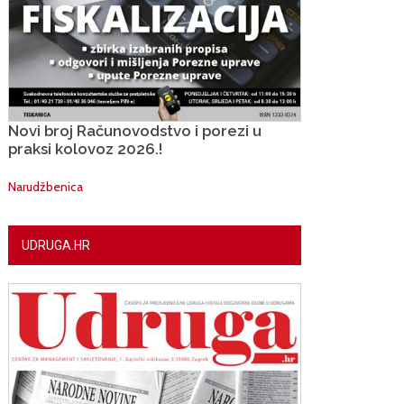
Novi broj Računovodstvo i porezi u
praksi kolovoz 2026.!
Narudžbenica
UDRUGA.HR