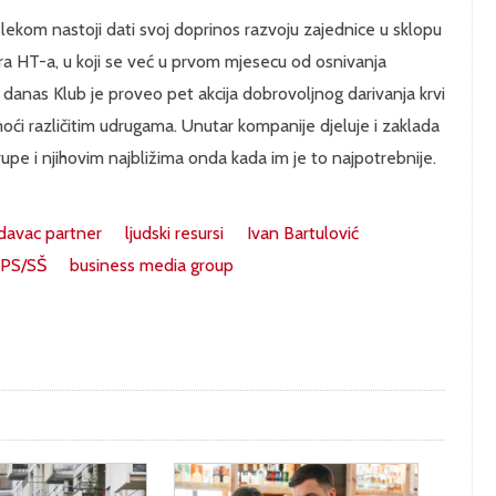
ekom nastoji dati svoj doprinos razvoju zajednice u sklopu
era HT-a, u koji se već u prvom mjesecu od osnivanja
danas Klub je proveo pet akcija dobrovoljnog darivanja krvi
moći različitim udrugama. Unutar kompanije djeluje i zaklada
upe i njihovim najbližima onda kada im je to najpotrebnije.
davac partner
ljudski resursi
Ivan Bartulović
PS/SŠ
business media group