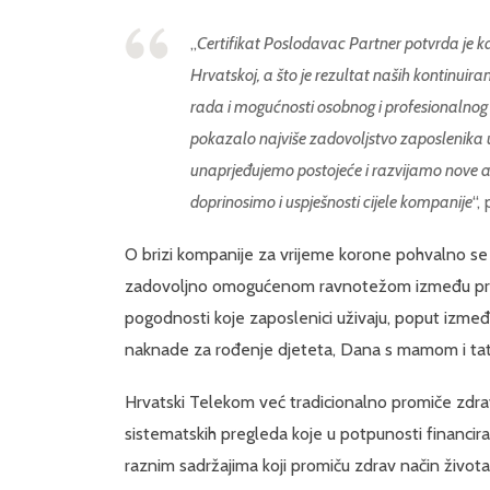
„
Certifikat Poslodavac Partner potvrda je k
Hrvatskoj, a što je rezultat naših kontinui
rada i mogućnosti osobnog i profesionalnog r
pokazalo najviše zadovoljstvo zaposlenika u 
unaprjeđujemo postojeće i razvijamo nove ak
doprinosimo i uspješnosti cijele kompanije
“,
O brizi kompanije za vrijeme korone pohvalno se 
zadovoljno omogućenom ravnotežom između privat
pogodnosti koje zaposlenici uživaju, poput izmeđ
naknade za rođenje djeteta, Dana s mamom i tatom
Hrvatski Telekom već tradicionalno promiče zdravl
sistematskih pregleda koje u potpunosti financira
raznim sadržajima koji promiču zdrav način života