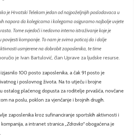
ako je Hrvatski Telekom jedan od najpoželjnijih poslodavaca u
ranih napora da kolegicama i kolegama osiguramo najbolje uvjete
asta. Tome svjedoči i nedavno interno istraživanje koje je
povijesti kompanije. To nam je svima poticaj da i dalje
tivnosti usmjerene na dobrobit zaposlenika, te time
 poručio je Ivan Bartulović, član Uprave za ljudske resurse.
izjasnilo 100 posto zaposlenika, a čak 91 posto je
nog i poslovnog života. Na to utječu i brojne
u ostalog plaćenog dopusta za roditelje prvašića, novčane
 na poslu, poklon za vjenčanje i brojnih drugih.
je zaposlenika kroz sufinanciranje sportskih aktivnosti i
 kompanija, a intranet stranica
„Zdravko“
obogaćena je
.