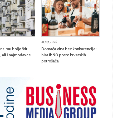
31, srp, 2026
najmu bolje štiti
Domaća vina bez konkurencije:
 ali i najmodavce
bira ih 90 posto hrvatskih
potrošača