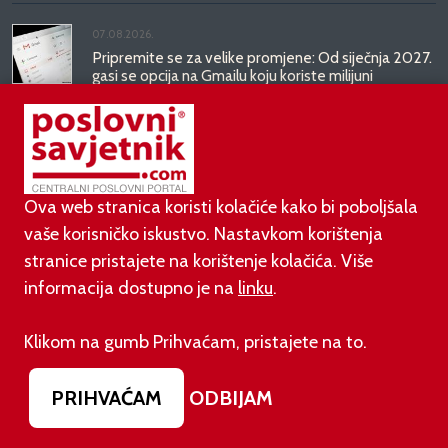
07.08.2026.
Pripremite se za velike promjene: Od siječnja 2027.
gasi se opcija na Gmailu koju koriste milijuni
07.08.2026.
Prije dva dana EU je uveo nova pravila za sve koji
rade AI sadržaj: kazne su velike!
Ova web stranica koristi kolačiće kako bi poboljšala
vaše korisničko iskustvo. Nastavkom korištenja
03.08.2026.
stranice pristajete na korištenje kolačića. Više
Otvoren jedan od najvećih family hotela na
srednjem Jadranu
informacija dostupno je na
linku
.
01.08.2026.
Klikom na gumb Prihvaćam, pristajete na to.
Novi zakon o najmu bolje štiti najmoprimce, ali i
najmodavce
PRIHVAĆAM
ODBIJAM