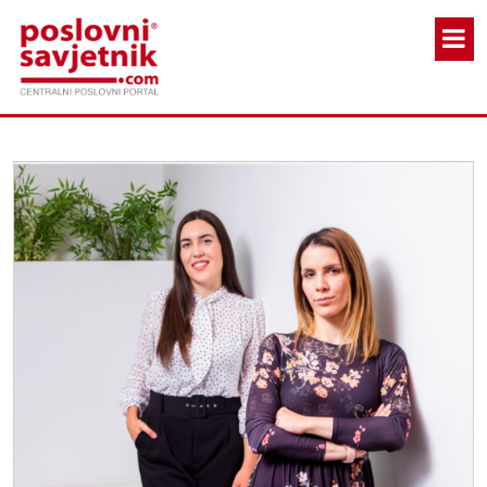
Skoči na glavni sadržaj