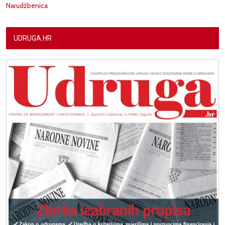
Narudžbenica
UDRUGA.HR