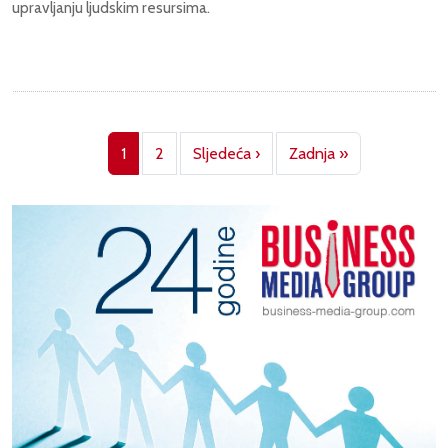
upravljanju ljudskim resursima.
Pagination
Next page
Last page
1
2
Sljedeća ›
Zadnja »