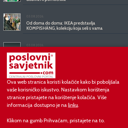
03.08.2026.
Od doma do doma: IKEA predstavlja
KOMPISHÄNG, kolekciju koja seli s vama
03.08.2026.
Kineski BYD predstavio luksuznu limuzinu veću od
Mercedesove S-klase, obećava domet do 1.000
kilometara
Ova web stranica koristi kolačiće kako bi poboljšala
vaše korisničko iskustvo. Nastavkom korištenja
stranice pristajete na korištenje kolačića. Više
informacija dostupno je na
linku
.
©
poslovni-savjetnik.com član je
Klikom na gumb Prihvaćam, pristajete na to.