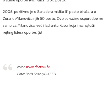
o lideru oporbe
Ivici Račanu
50 posto.
2008. pozitivno je o Sanaderu mislilo 51 posto birača, a o
Zoranu Milanoviću njih 50 posto. Ovo su važne usporedbe ne
samo za Milanovića, već i Jadranku Kosor koja ima najlošiji
rejting lidera oporbe
. (jh)
Izvor:
www.dnevnik.hr
Foto: Boris Scitar/PIXSELL