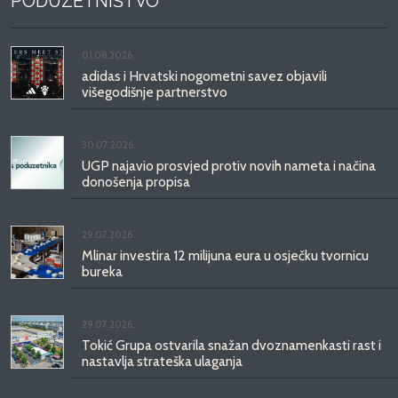
PODUZETNIŠTVO
01.08.2026.
adidas i Hrvatski nogometni savez objavili
višegodišnje partnerstvo
30.07.2026.
UGP najavio prosvjed protiv novih nameta i načina
donošenja propisa
29.07.2026.
Mlinar investira 12 milijuna eura u osječku tvornicu
bureka
29.07.2026.
Tokić Grupa ostvarila snažan dvoznamenkasti rast i
nastavlja strateška ulaganja