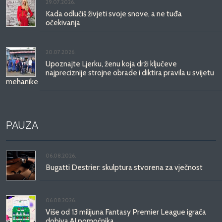
29.07.2026.
Kada odlučiš živjeti svoje snove, a ne tuđa
očekivanja
20.07.2026.
Upoznajte Ljerku, ženu koja drži ključeve
najpreciznije strojne obrade i diktira pravila u svijetu
mehanike
PAUZA
06.08.2026.
Bugatti Destrier: skulptura stvorena za vječnost
06.08.2026.
Više od 13 milijuna Fantasy Premier League igrača
dobiva AI pomoćnika