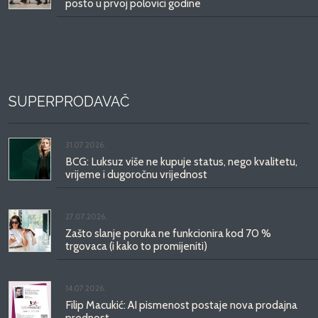
posto u prvoj polovici godine
SUPERPRODAVAČ
31.07.2026.
BCG: Luksuz više ne kupuje status, nego kvalitetu,
vrijeme i dugoročnu vrijednost
27.07.2026.
Zašto slanje poruka ne funkcionira kod 70 %
trgovaca (i kako to promijeniti)
14.07.2026.
Filip Macukić: AI pismenost postaje nova prodajna
prednost