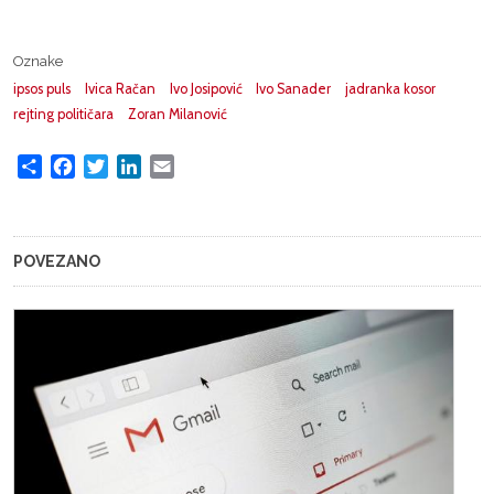
Oznake
ipsos puls
Ivica Račan
Ivo Josipović
Ivo Sanader
jadranka kosor
rejting političara
Zoran Milanović
Share
Facebook
Twitter
LinkedIn
Email
POVEZANO