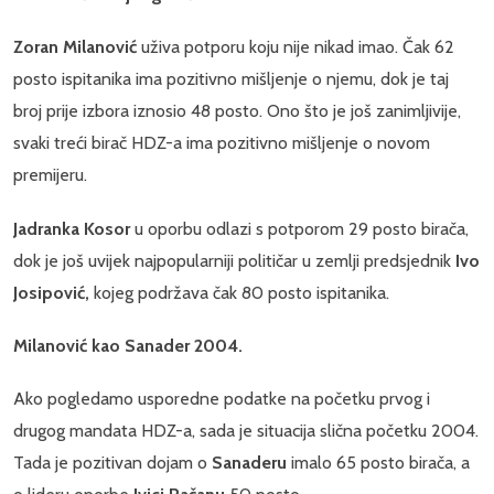
Zoran Milanović
uživa potporu koju nije nikad imao. Čak 62
posto ispitanika ima pozitivno mišljenje o njemu, dok je taj
broj prije izbora iznosio 48 posto. Ono što je još zanimljivije,
svaki treći birač HDZ-a ima pozitivno mišljenje o novom
premijeru.
Jadranka Kosor
u oporbu odlazi s potporom 29 posto birača,
dok je još uvijek najpopularniji političar u zemlji predsjednik
Ivo
Josipović,
kojeg podržava čak 80 posto ispitanika.
Milanović kao Sanader 2004.
Ako pogledamo usporedne podatke na početku prvog i
drugog mandata HDZ-a, sada je situacija slična početku 2004.
Tada je pozitivan dojam o
Sanaderu
imalo 65 posto birača, a