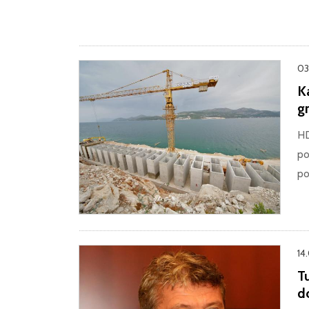
03
K
g
HD
po
po
14
T
d