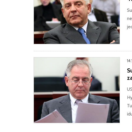
Su
ne
je
14.
S
z
US
Hy
Tu
id