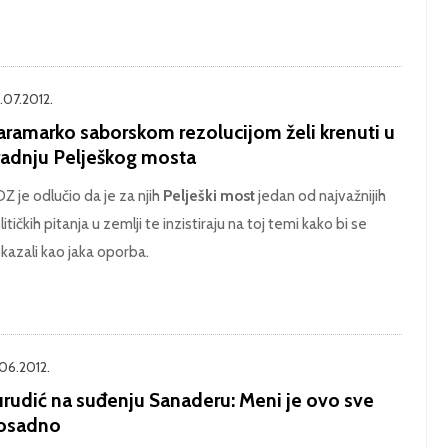
.07.2012.
aramarko saborskom rezolucijom želi krenuti u
radnju Pelješkog mosta
Z je odlučio da je za njih
Pelješki most
jedan od najvažnijih
litičkih pitanja u zemlji te inzistiraju na toj temi kako bi se
kazali kao jaka oporba.
.06.2012.
urudić na suđenju Sanaderu: Meni je ovo sve
osadno