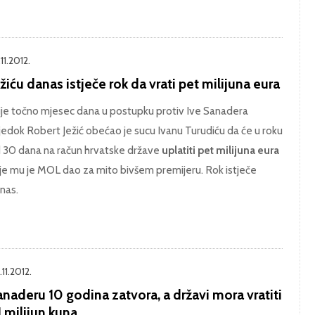
11.2012.
žiću danas istječe rok da vrati pet milijuna eura
ije točno mjesec dana u postupku protiv Ive Sanadera
jedok Robert Ježić obećao je sucu Ivanu Turudiću da će u roku
 30 dana na račun hrvatske države
uplatiti pet milijuna eura
je mu je MOL dao za mito bivšem premijeru. Rok istječe
nas.
11.2012.
naderu 10 godina zatvora, a državi mora vratiti
 milijun kuna