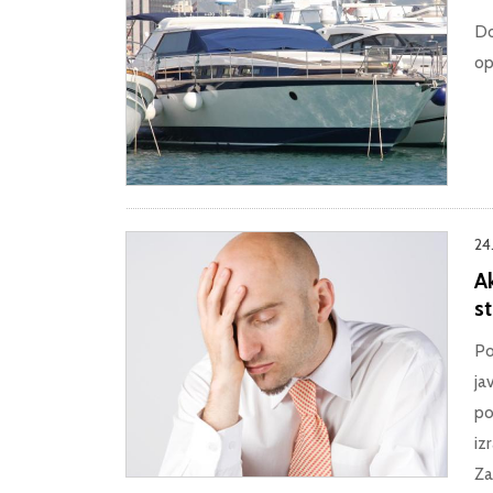
Do
op
24
Ak
st
Po
ja
po
iz
Za