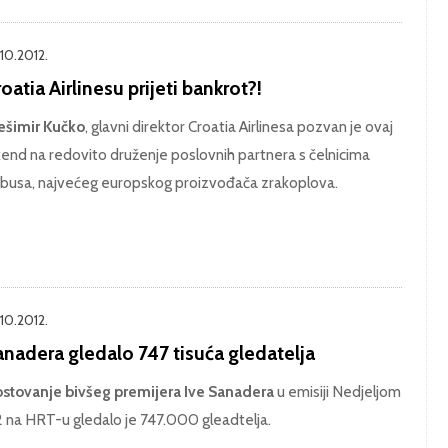
.10.2012.
oatia Airlinesu prijeti bankrot?!
ešimir Kučko
, glavni direktor Croatia Airlinesa pozvan je ovaj
kend na redovito druženje poslovnih partnera s čelnicima
rbusa, najvećeg europskog proizvođača zrakoplova.
.10.2012.
anadera gledalo 747 tisuća gledatelja
stovanje bivšeg premijera Ive Sanadera
u emisiji Nedjeljom
2 na HRT-u gledalo je 747.000 gleadtelja.