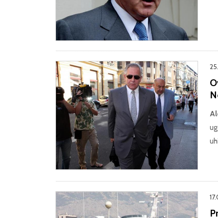
25
Ov
N
Al
ug
uh
17
P