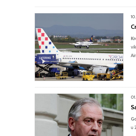
10
Cr
Kr
vi
Ai
01
S
Go
u 