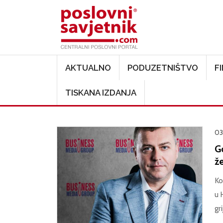
Main navigation
AKTUALNO
PODUZETNIŠTVO
F
TISKANA IZDANJA
03
Go
ž
Ko
u 
gr