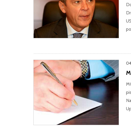
Do
Dr
US
po
04
M
MO
pi
Na
Up