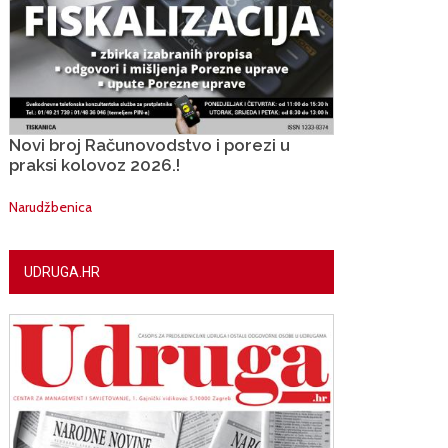
Novi broj Računovodstvo i porezi u
praksi kolovoz 2026.!
Narudžbenica
UDRUGA.HR