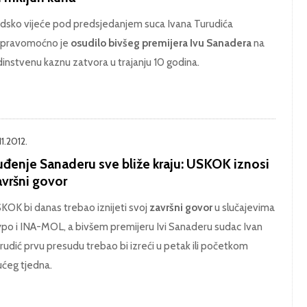
dsko vijeće pod predsjedanjem suca Ivana Turudića
pravomoćno je
osudilo bivšeg premijera Ivu Sanadera
na
dinstvenu kaznu zatvora u trajanju 10 godina.
11.2012.
uđenje Sanaderu sve bliže kraju: USKOK iznosi
avršni govor
KOK bi danas trebao iznijeti svoj
završni govor
u slučajevima
po i INA-MOL, a bivšem premijeru Ivi Sanaderu sudac Ivan
rudić prvu presudu trebao bi izreći u petak ili početkom
ućeg tjedna.