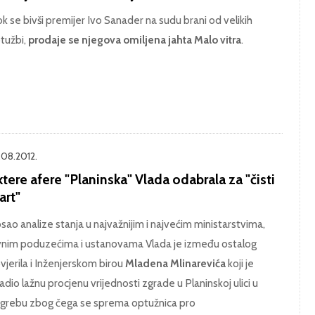
k se bivši premijer Ivo Sanader na sudu brani od velikih
tužbi,
prodaje se njegova omiljena jahta Malo vitra
.
.08.2012.
tere afere "Planinska" Vlada odabrala za "čisti
art"
sao analize stanja u najvažnijim i najvećim ministarstvima,
vnim poduzećima i ustanovama Vlada je između ostalog
vjerila i Inženjerskom birou
Mladena Mlinarevića
koji je
radio lažnu procjenu vrijednosti zgrade u Planinskoj ulici u
grebu zbog čega se sprema optužnica pro