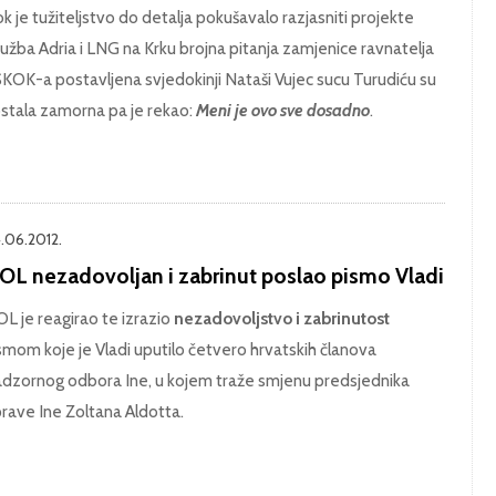
k je tužiteljstvo do detalja pokušavalo razjasniti projekte
užba Adria i LNG na Krku brojna pitanja zamjenice ravnatelja
KOK-a postavljena svjedokinji Nataši Vujec sucu Turudiću su
stala zamorna pa je rekao:
Meni je ovo sve dosadno
.
.06.2012.
OL nezadovoljan i zabrinut poslao pismo Vladi
L je reagirao te izrazio
nezadovoljstvo i zabrinutost
smom koje je Vladi uputilo četvero hrvatskih članova
dzornog odbora Ine, u kojem traže smjenu predsjednika
rave Ine Zoltana Aldotta.