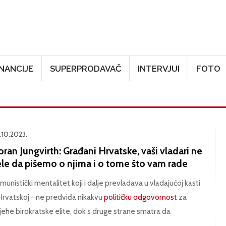
Skoči na glavni sadržaj
INANCIJE
SUPERPRODAVAČ
INTERVJUI
FOTO
.10.2023.
ran Jungvirth: Građani Hrvatske, vaši vladari ne
ele da pišemo o njima i o tome što vam rade
munistički mentalitet koji i dalje prevladava u vladajućoj kasti
Hrvatskoj - ne predviđa nikakvu
političku odgovornost
za
ijehe birokratske elite, dok s druge strane smatra da