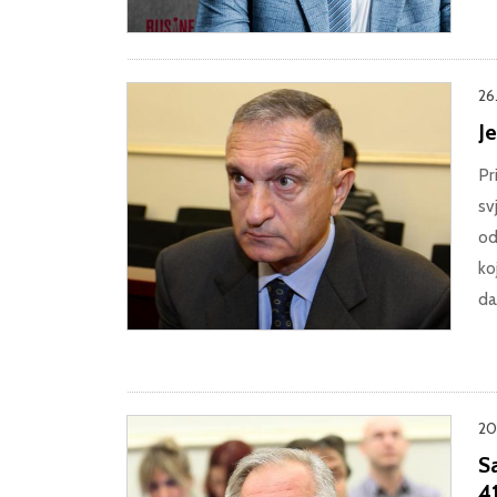
26.
Je
Pr
sv
od
ko
da
20.
Sa
41