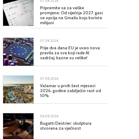
07.08.2026.
Pripremite se za velike
promjene: Od siječnja 2027. gasi
se opcija na Gmailu koju koriste
milijuni
07.08.2026.
Prije dva dana EU je uveo nova
pravila za sve koji rade AI
sadržaj: kazne su velike!
07.08.2026.
Valamar u prvih šest mjeseci
2026. godine zabilježio rast od
10%
06.08.2026.
Bugatti Destrier: skulptura
stvorena za vječnost