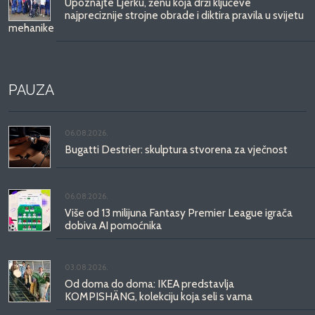
Upoznajte Ljerku, ženu koja drži ključeve
najpreciznije strojne obrade i diktira pravila u svijetu
mehanike
PAUZA
06.08.2026.
Bugatti Destrier: skulptura stvorena za vječnost
06.08.2026.
Više od 13 milijuna Fantasy Premier League igrača
dobiva AI pomoćnika
03.08.2026.
Od doma do doma: IKEA predstavlja
KOMPISHÄNG, kolekciju koja seli s vama