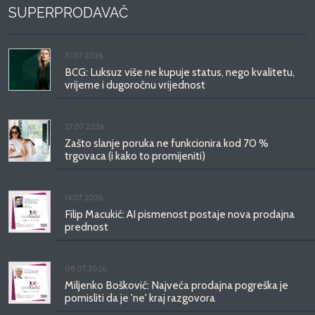
SUPERPRODAVAČ
31.07.2026.
BCG: Luksuz više ne kupuje status, nego kvalitetu,
vrijeme i dugoročnu vrijednost
27.07.2026.
Zašto slanje poruka ne funkcionira kod 70 %
trgovaca (i kako to promijeniti)
14.07.2026.
Filip Macukić: AI pismenost postaje nova prodajna
prednost
08.07.2026.
Miljenko Bošković: Najveća prodajna pogreška je
pomisliti da je 'ne' kraj razgovora