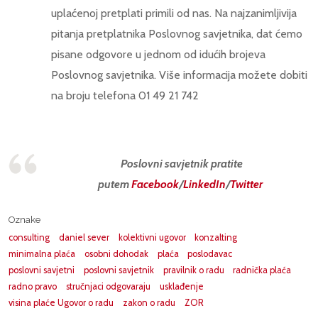
uplaćenoj pretplati primili od nas. Na najzanimljivija
pitanja pretplatnika Poslovnog savjetnika, dat ćemo
pisane odgovore u jednom od idućih brojeva
Poslovnog savjetnika. Više informacija možete dobiti
na broju telefona 01 49 21 742
Poslovni savjetnik pratite
putem
Facebook
/
LinkedIn
/
Twitter
Oznake
consulting
daniel sever
kolektivni ugovor
konzalting
minimalna plaća
osobni dohodak
plaća
poslodavac
poslovni savjetni
poslovni savjetnik
pravilnik o radu
radnička plaća
radno pravo
stručnjaci odgovaraju
usklađenje
visina plaće Ugovor o radu
zakon o radu
ZOR