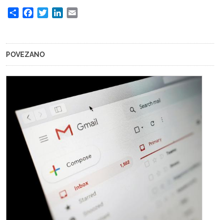
Share
Facebook
Twitter
LinkedIn
Email
POVEZANO