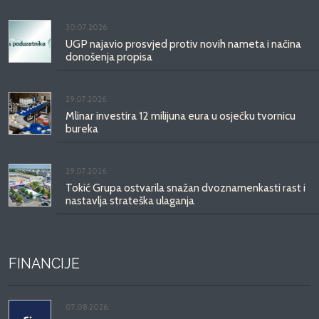
30.07.2026.
UGP najavio prosvjed protiv novih nameta i načina
donošenja propisa
29.07.2026.
Mlinar investira 12 milijuna eura u osječku tvornicu
bureka
29.07.2026.
Tokić Grupa ostvarila snažan dvoznamenkasti rast i
nastavlja strateška ulaganja
FINANCIJE
07.08.2026.