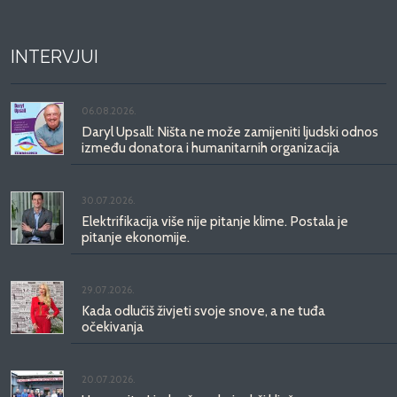
INTERVJUI
06.08.2026.
Daryl Upsall: Ništa ne može zamijeniti ljudski odnos
između donatora i humanitarnih organizacija
30.07.2026.
Elektrifikacija više nije pitanje klime. Postala je
pitanje ekonomije.
29.07.2026.
Kada odlučiš živjeti svoje snove, a ne tuđa
očekivanja
20.07.2026.