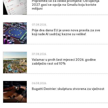
Pripremite se za velike promjene: Od siječnja
2027. gasi se opcija na Gmailu koju koriste
milijuni
07.08.2026.
Prije dva dana EU je uveo nova pravila za sve
koji rade AI sadržaj: kazne su velike!
07.08.2026.
Valamar u prvih šest mjeseci 2026. godine
zabilježio rast od 10%
06.08.2026.
Bugatti Destrier: skulptura stvorena za vječnost