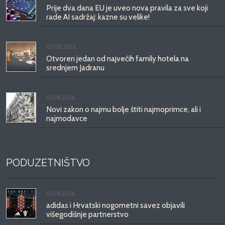
Prije dva dana EU je uveo nova pravila za sve koji
rade AI sadržaj: kazne su velike!
03.08.2026.
Otvoren jedan od najvećih family hotela na
srednjem Jadranu
01.08.2026.
Novi zakon o najmu bolje štiti najmoprimce, ali i
najmodavce
PODUZETNIŠTVO
01.08.2026.
adidas i Hrvatski nogometni savez objavili
višegodišnje partnerstvo