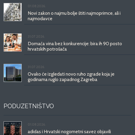
01.08.2026.
Novi zakon o najmu bolje štiti najmoprimce, ali i
najmodavce
31.07.2026.
Domaća vina bez konkurencije: bira ih 90 posto
hrvatskih potrošača
31.07.2026.
Ovako će izgledati novo ruho zgrade koja je
godinama ruglo zapadnog Zagreba
PODUZETNIŠTVO
01.08.2026.
adidas i Hrvatski nogometni savez objavili