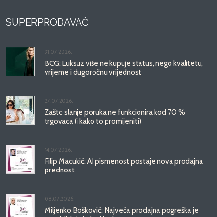
SUPERPRODAVAČ
31.07.2026.
BCG: Luksuz više ne kupuje status, nego kvalitetu,
vrijeme i dugoročnu vrijednost
27.07.2026.
Zašto slanje poruka ne funkcionira kod 70 %
trgovaca (i kako to promijeniti)
14.07.2026.
Filip Macukić: AI pismenost postaje nova prodajna
prednost
08.07.2026.
Miljenko Bošković: Najveća prodajna pogreška je