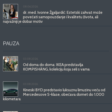
08.06.2026.
dr. med. Ivonne Žgaljardić: Estetski zahvat može
povećati samopouzdanje i kvalitetu života, ali
najvažniji je dobar motiv
PAUZA
03.08.2026.
Od doma do doma: IKEA predstavlja
KOMPISHÄNG, kolekciju koja seli s vama
03.08.2026.
Kineski BYD predstavio luksuznu limuzinu veću od
Mercedesove S-klase, obećava domet do 1.000
kilometara