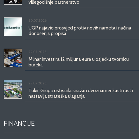
višegodišnje partnerstvo
30.07.2026.
UGP najavio prosvjed protiv novih nameta i načina
donošenja propisa
29.07.2026.
Mlinar investira 12 milijuna eura u osječku tvornicu
bureka
29.07.2026.
Tokić Grupa ostvarila snažan dvoznamenkasti rast i
nastavlja strateška ulaganja
FINANCIJE