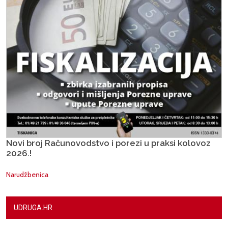
Novi broj Računovodstvo i porezi u praksi kolovoz
2026.!
Narudžbenica
UDRUGA.HR