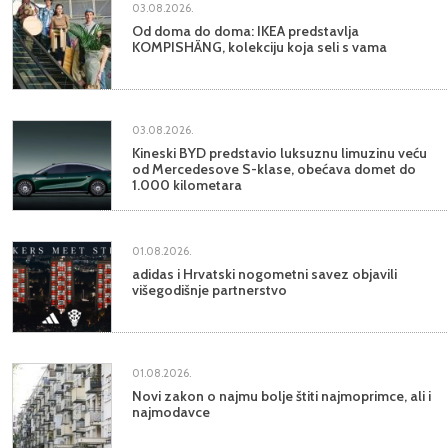
03.08.2026.
Od doma do doma: IKEA predstavlja
KOMPISHÄNG, kolekciju koja seli s vama
03.08.2026.
Kineski BYD predstavio luksuznu limuzinu veću
od Mercedesove S-klase, obećava domet do
1.000 kilometara
01.08.2026.
adidas i Hrvatski nogometni savez objavili
višegodišnje partnerstvo
01.08.2026.
Novi zakon o najmu bolje štiti najmoprimce, ali i
najmodavce