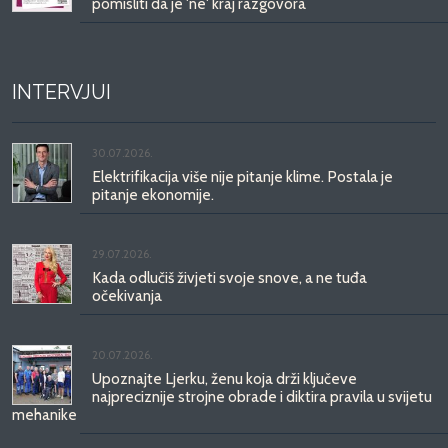
pomisliti da je 'ne' kraj razgovora
INTERVJUI
30.07.2026.
Elektrifikacija više nije pitanje klime. Postala je
pitanje ekonomije.
29.07.2026.
Kada odlučiš živjeti svoje snove, a ne tuđa
očekivanja
20.07.2026.
Upoznajte Ljerku, ženu koja drži ključeve
najpreciznije strojne obrade i diktira pravila u svijetu
mehanike