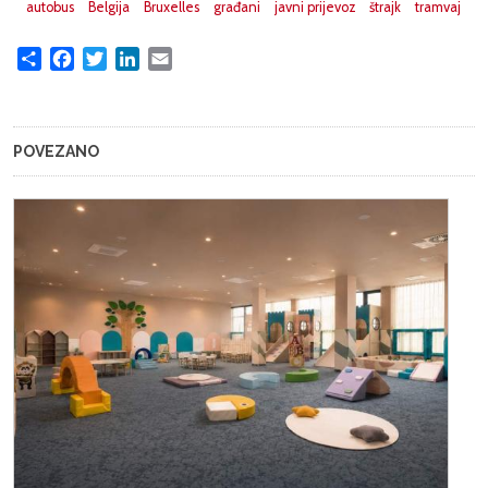
autobus
Belgija
Bruxelles
građani
javni prijevoz
štrajk
tramvaj
Share
Facebook
Twitter
LinkedIn
Email
POVEZANO