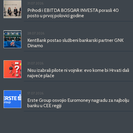
31.07.2026.
Prihodi i EBITDA BOSQAR INVESTA porasli 40
posto u prvoj polovici godine
28.07.2026.
KentBank postao službeni bankarski partner GNK
Dinamo
21.07.2026.
Nisu izabrali pilote ni vojnike: evo kome bi Hrvati dali
najveće plaće
17.07.2026.
Erste Group osvojio Euromoney nagradu za najbolju
banku u CEE regiji