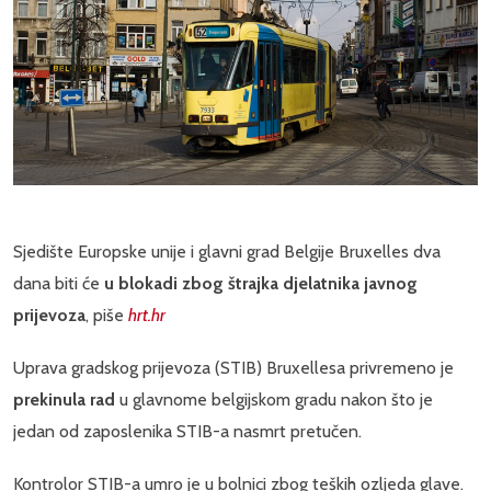
Sjedište Europske unije i glavni grad Belgije Bruxelles dva
dana biti će
u blokadi zbog štrajka djelatnika javnog
prijevoza
, piše
hrt.hr
Uprava gradskog prijevoza (STIB) Bruxellesa privremeno je
prekinula rad
u glavnome belgijskom gradu nakon što je
jedan od zaposlenika STIB-a nasmrt pretučen.
Kontrolor STIB-a umro je u bolnici zbog teških ozljeda glave.