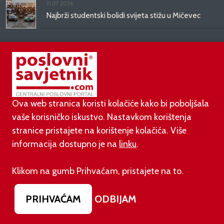
31.07.2026.
Najbrži studentski bolidi svijeta stižu u Mičevec
29.07.2026.
Divote Cosmetics predstavlja Hince: novo poglavlje
korejske ljepote stiže u Hrvatsku
Ova web stranica koristi kolačiće kako bi poboljšala
vaše korisničko iskustvo. Nastavkom korištenja
stranice pristajete na korištenje kolačića. Više
informacija dostupno je na
linku
.
©
poslovni-savjetnik.com član je
Klikom na gumb Prihvaćam, pristajete na to.
Footer menu
O nama
Impressum
Uvjeti korištenja
PRIHVAĆAM
ODBIJAM
Izjava o zaštiti privatnosti