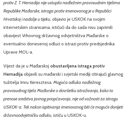
protiv Z. T. Hernadija nije ustupilo nadležnim pravosudnim tijelima
Republike Mađarske, istraga protiv imenovanog je u Republici
Hrvatskoj i nadalje u tijeku
, objavio je USKOK na svojim
internetskim stranicama, ističući da do sada nisu zaprimili
obavijest Vrhovnog državnog odvjetništva Mađarske o
eventualno donesenoj odluci o istrazi protiv predsjednika
Uprave MOL-a.
Vijest da je u Mađarskoj
obustavljena istraga protiv
Hernadija
objavili su mađarski i svjetski mediji citirajući glavnog
tužitelja Imru Keresztesa.
Moguća odluka nadležnog
pravosudnog tijela Mađarske o dovršetku istraživanja, kako to
prenose sredstva javnog priopćavanja, nije od važnosti za istragu
USKOK-a. Tek nakon ispitivanja imenovanog biti će moguće donijeti
državnoodvjetničku odluku
, ističu u USKOK-u.