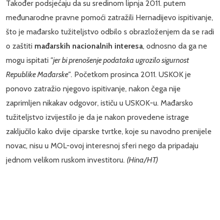
Također podsjećaju da su sredinom lipnja 2011. putem
međunarodne pravne pomoći zatražili Hernadijevo ispitivanje,
što je mađarsko tužiteljstvo odbilo s obrazloženjem da se radi
o zaštiti
mađarskih nacionalnih interesa
, odnosno da ga ne
mogu ispitati
"jer bi prenošenje podataka ugrozilo sigurnost
Republike Mađarske"
. Početkom prosinca 2011. USKOK je
ponovo zatražio njegovo ispitivanje, nakon čega nije
zaprimljen nikakav odgovor, ističu u USKOK-u. Mađarsko
tužiteljstvo izvijestilo je da je nakon provedene istrage
zaključilo kako dvije ciparske tvrtke, koje su navodno prenijele
novac, nisu u MOL-ovoj interesnoj sferi nego da pripadaju
jednom velikom ruskom investitoru.
(Hina/HT)