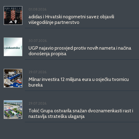
01.08.2026.
adidas i Hrvatski nogometni savez objavili
višegodišnje partnerstvo
30.07.2026.
UGP najavio prosvjed protiv novih nameta i načina
donošenja propisa
29.07.2026.
Mlinar investira 12 milijuna eura u osječku tvornicu
bureka
29.07.2026.
Tokić Grupa ostvarila snažan dvoznamenkasti rast i
nastavlja strateška ulaganja