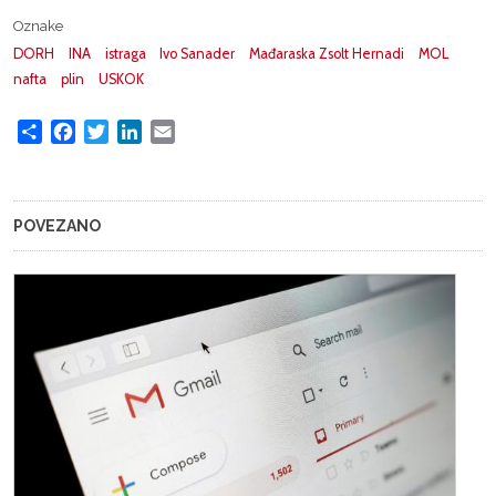
Oznake
DORH
INA
istraga
Ivo Sanader
Mađaraska Zsolt Hernadi
MOL
nafta
plin
USKOK
Share
Facebook
Twitter
LinkedIn
Email
POVEZANO