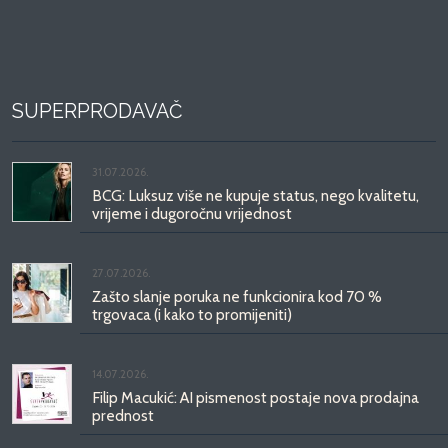
SUPERPRODAVAČ
31.07.2026.
BCG: Luksuz više ne kupuje status, nego kvalitetu,
vrijeme i dugoročnu vrijednost
27.07.2026.
Zašto slanje poruka ne funkcionira kod 70 %
trgovaca (i kako to promijeniti)
14.07.2026.
Filip Macukić: AI pismenost postaje nova prodajna
prednost