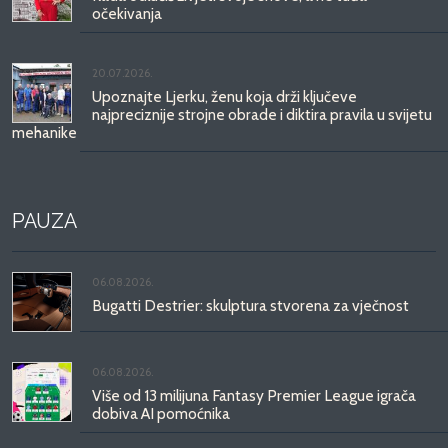
očekivanja
20.07.2026.
Upoznajte Ljerku, ženu koja drži ključeve
najpreciznije strojne obrade i diktira pravila u svijetu
mehanike
PAUZA
06.08.2026.
Bugatti Destrier: skulptura stvorena za vječnost
06.08.2026.
Više od 13 milijuna Fantasy Premier League igrača
dobiva AI pomoćnika