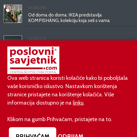
03.08.2026.
Od doma do doma: IKEA predstavlja
KOMPISHÄNG, kolekciju koja seli s vama
03.08.2026.
Kineski BYD predstavio luksuznu limuzinu veću od
Mercedesove S-klase, obećava domet do 1.000
kilometara
Ova web stranica koristi kolačiće kako bi poboljšala
vaše korisničko iskustvo. Nastavkom korištenja
stranice pristajete na korištenje kolačića. Više
informacija dostupno je na
linku
.
©
poslovni-savjetnik.com član je
Klikom na gumb Prihvaćam, pristajete na to.
Footer menu
O nama
Impressum
Uvjeti korištenja
PRIHVAĆAM
ODBIJAM