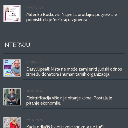
08.07.2026.
Miljenko Bošković: Najveća prodajna pogreška je
pomisliti da je 'ne' kraj razgovora
INTERVJUI
06.08.2026.
Daryl Upsall: Ništa ne može zamijeniti ljudski odnos
između donatora i humanitarnih organizacija
30.07.2026.
Elektrifikacija više nije pitanje klime. Postala je
pitanje ekonomije.
29.07.2026.
Kada odlučiš živjeti svoje snove, a ne tuđa