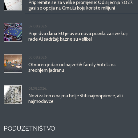
Pripremite se za velike promjene: Od siječnja 2027.
gasi se opcija na Gmailu koju koriste milijuni
07.08.2026.
Prije dva dana EU je uveo nova pravila za sve koji
rade AI sadržaj: kazne su velike!
03.08.2026.
Otvoren jedan od najvećih family hotela na
srednjem Jadranu
01.08.2026.
Novi zakon o najmu bolje štiti najmoprimce, ali i
najmodavce
PODUZETNIŠTVO