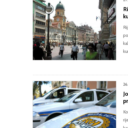
Ri
k
Ri
po
ka
ku
26.
Jo
pr
Ko
ri
ka