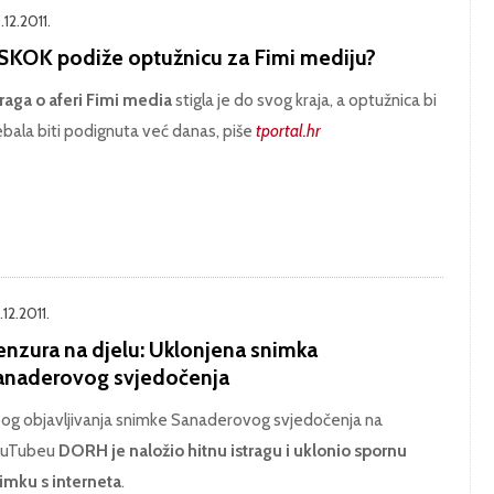
12.2011.
SKOK podiže optužnicu za Fimi mediju?
traga o aferi Fimi media
stigla je do svog kraja, a optužnica bi
ebala biti podignuta već danas, piše
tportal.hr
12.2011.
enzura na djelu: Uklonjena snimka
anaderovog svjedočenja
og objavljivanja snimke Sanaderovog svjedočenja na
ouTubeu
DORH je naložio hitnu istragu i uklonio spornu
imku s interneta
.