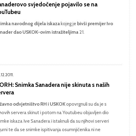
anaderovo svjedočenje pojavilo se na
ouTubeu
imka navodnog dijela iskaza
kojeg je
bivši premijer Ivo
nader dao USKOK-ovim istražiteljima
21.
12.2011.
ORH: Snimka Sanadera nije skinuta s naših
ervera
žavno odvjetništvo RH i USKOK
opovrgnuli su da je s
ihovih servera skinut i potom na Youtubeu objavljen dio
imke iskaza Ive Sanadera i istaknuli da su njihovi serveri
gurni te da se snimke ispitivanja osumnjičenika ni ne