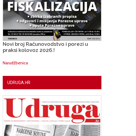
Novi broj Računovodstvo i porezi u
praksi kolovoz 2026.!
Narudžbenica
UDRUGA.HR