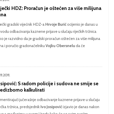
ječki HDZ: Proračun je oštećen za više milijuna
una
ječki gradski vijećnik HDZ-a
Hrvoje Burić
ocijenio je danas u
vodu odbacivanja kaznene prijave u slučaju riječkih tržnica
ko je razvidno da je gradski proračun oštećen za više milijuna
na i poručio gradonačelniku
Vojku Obersnelu
da će
11.2011.
sipović: S radom policije i sudova ne smije se
edizborno kalkulirati
mentirajući jučerašnje odbacivanje kaznene prijave u slučaju
ječka tržnica, predsjednik
Ivo Josipović
izjavio je danas nakon
ve s građanima u svom Uredu kako će se svim svojim