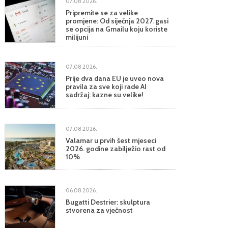
07.08.2026.
Pripremite se za velike
promjene: Od siječnja 2027. gasi
se opcija na Gmailu koju koriste
milijuni
07.08.2026.
Prije dva dana EU je uveo nova
pravila za sve koji rade AI
sadržaj: kazne su velike!
07.08.2026.
Valamar u prvih šest mjeseci
2026. godine zabilježio rast od
10%
06.08.2026.
Bugatti Destrier: skulptura
stvorena za vječnost