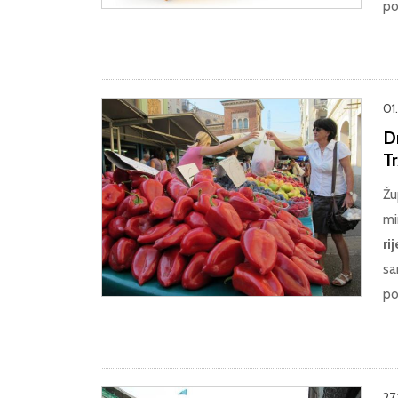
po
01.
Dr
Tr
Žu
mi
ri
sa
p
27.