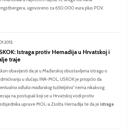
ngstbergera, ugovoreno za 650.000 eura plus PDV.
01.2012.
KOK: Istraga protiv Hernadija u Hrvatskoj i
lje traje
kon obavijesti da je u Mađarskoj obustavljena istragu o
dmićivanju u slučaju INA-MOL, USKOK je priopćio da
ventualna odluka mađarskog tužiteljstva"
nema nikakvog
jecaja na postupak koji se u Hrvatskoj vodi protiv
edsjednika uprave MOL-a Zsolta Hernadija te da je
istraga