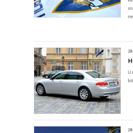
sn
ne
28.
H
U 
bi
28.