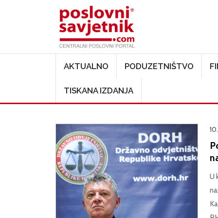
Main navigation
AKTUALNO
PODUZETNIŠTVO
F
TISKANA IZDANJA
10
P
na
U 
na
Ka
RH