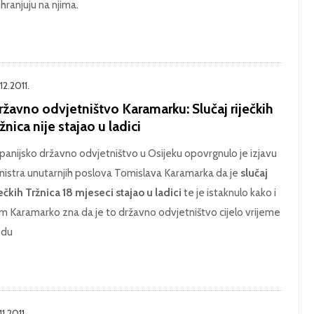
hranjuju na njima.
12.2011.
žavno odvjetništvo Karamarku: Slučaj riječkih
žnica nije stajao u ladici
panijsko državno odvjetništvo u Osijeku opovrgnulo je izjavu
nistra unutarnjih poslova Tomislava Karamarka da je
slučaj
ječkih Tržnica 18 mjeseci stajao u ladici
te je istaknulo kako i
m Karamarko zna da je to državno odvjetništvo cijelo vrijeme
odu
11.2011.