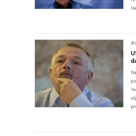
He
31.
US
da
Na
po
"e
ut
pr