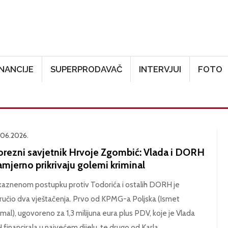
Skoči na glavni sadržaj
INANCIJE
SUPERPRODAVAČ
INTERVJUI
FOTO
.06.2026.
orezni savjetnik Hrvoje Zgombić: Vlada i DORH
mjerno prikrivaju golemi kriminal
kaznenom postupku protiv Todorića i ostalih DORH je
ručio dva vještačenja. Prvo od KPMG-a Poljska (Ismet
mal), ugovoreno za 1,3 milijuna eura plus PDV, koje je Vlada
 financirala u najvećem dijelu, te drugo od Karla