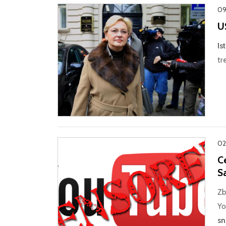
09.
U
Is
tr
02.
C
S
Zb
Y
sn