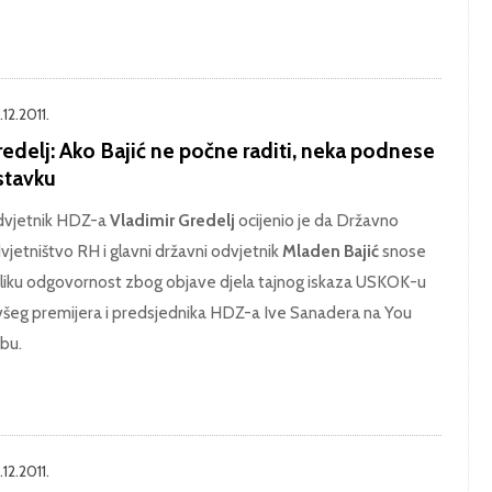
12.2011.
edelj: Ako Bajić ne počne raditi, neka podnese
stavku
vjetnik HDZ-a
Vladimir Gredelj
ocijenio je da Državno
vjetništvo RH i glavni državni odvjetnik
Mladen Bajić
snose
liku odgovornost zbog objave djela tajnog iskaza USKOK-u
všeg premijera i predsjednika HDZ-a Ive Sanadera na You
bu.
12.2011.