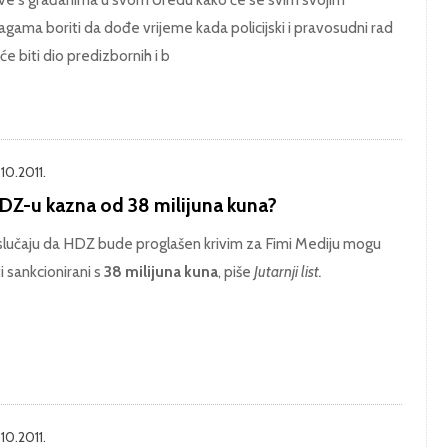
agama boriti da dođe vrijeme kada policijski i pravosudni rad
će biti dio predizbornih i b
10.2011.
DZ-u kazna od 38 milijuna kuna?
slučaju da HDZ bude proglašen krivim za Fimi Mediju mogu
ti sankcionirani s
38 milijuna kuna
, piše
Jutarnji list.
10.2011.