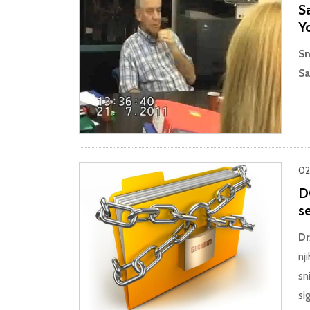
S
Y
Sn
Sa
02.
D
s
Dr
nj
sn
si