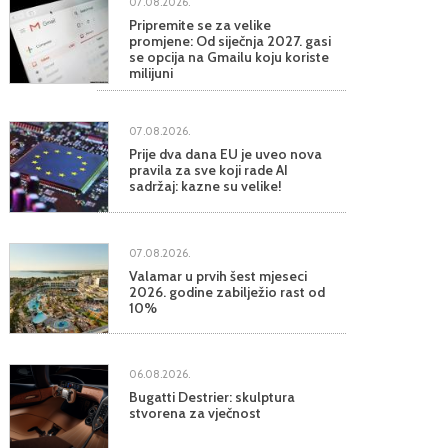
07.08.2026.
Pripremite se za velike
promjene: Od siječnja 2027. gasi
se opcija na Gmailu koju koriste
milijuni
07.08.2026.
Prije dva dana EU je uveo nova
pravila za sve koji rade AI
sadržaj: kazne su velike!
07.08.2026.
Valamar u prvih šest mjeseci
2026. godine zabilježio rast od
10%
06.08.2026.
Bugatti Destrier: skulptura
stvorena za vječnost