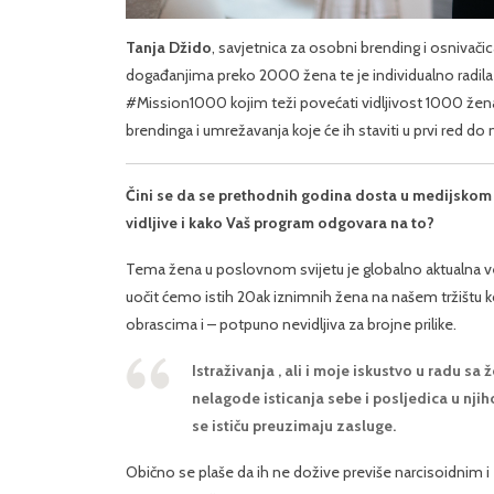
Tanja Džido
, savjetnica za osobni brending i osnivači
događanjima preko 2000 žena te je individualno radila 
#Mission1000 kojim teži povećati vidljivost 1000 žena 
brendinga i umrežavanja koje će ih staviti u prvi red do na
Čini se da se prethodnih godina dosta u medijskom p
vidljive i kako Vaš program odgovara na to?
Tema žena u poslovnom svijetu je globalno aktualna ve
uočit ćemo istih 20ak iznimnih žena na našem tržištu ko
obrascima i – potpuno nevidljiva za brojne prilike.
Istraživanja , ali i moje iskustvo u radu 
nelagode isticanja sebe i posljedica u n
se ističu preuzimaju zasluge.
Obično se plaše da ih ne dožive previše narcisoidnim i