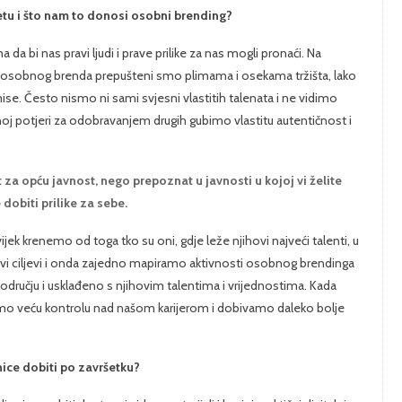
etu i što nam to donosi osobni brending?
da bi nas pravi ljudi i prave prilike za nas mogli pronaći. Na
g osobnog brenda prepušteni smo plimama i osekama tržišta, lako
e. Često nismo ni sami svjesni vlastitih talenata i ne vidimo
alnoj potjeri za odobravanjem drugih gubimo vlastitu autentičnost i
za opću javnost, nego prepoznat u javnosti u kojoj vi želite
 dobiti prilike za sebe.
uvijek krenemo od toga tko su oni, gdje leže njihovi najveći talenti, u
hovi ciljevi i onda zajedno mapiramo aktivnosti osobnog brendinga
 području i usklađeno s njihovim talentima i vrijednostima. Kada
imamo veću kontrolu nad našom karijerom i dobivamo daleko bolje
ice dobiti po završetku?