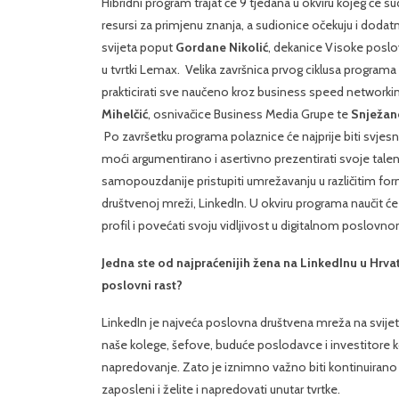
Hibridni program trajat će 9 tjedana u okviru kojeg će sud
resursi za primjenu znanja, a sudionice očekuju i dodatn
svijeta poput
Gordane Nikolić
, dekanice Visoke poslo
u tvrtki Lemax. Velika završnica prvog ciklusa program
prakticirati sve naučeno kroz business speed networkin
Mihelčić
, osnivačice Business Media Grupe te
Snježan
Po završetku programa polaznice će najprije biti svjesnij
moći argumentirano i asertivno prezentirati svoje tale
samopouzdanije pristupiti umrežavanju u različitim fo
društvenoj mreži, LinkedIn. U okviru programa naučit će 
profil i povećati svoju vidljivost u digitalnom poslovno
Jedna ste od najpraćenijih žena na LinkedInu u Hrvats
poslovni rast?
LinkedIn je najveća poslovna društvena mreža na svijet
naše kolege, šefove, buduće poslodavce i investitore koji 
napredovanje. Zato je iznimno važno biti kontinuirano v
zaposleni i želite i napredovati unutar tvrtke.