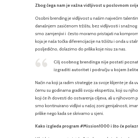
Zbog čega nam je važna vidljivost u poslovnom svij
Osobni brending je vidljivost u našim najvećim talentima 
današnjem zasićenom tržištu, bez vidljivosti i snažno
smo zamjenjivi i često moramo pristajati na kompromis
koja je naša točka diferencijacije na tržištu i onda u st
posljedično, dolazimo do prilika koje nisu za nas.
Cilj osobnog brendinga nije postati poznat 
izgraditi autoritet i području u kojem želite
Način na koji ja radim strategije za svoje klijente je da 
čemu su godinama gradili svoju ekspertizu, koji su nji
koji će ih dovesti do ostvarenja ciljeva, ali u njihovom
smo kontinuirano vidljivi u našoj zoni genijalnosti, 
prilike nego kada se skrivamo u sjeni.
Kako izgleda program #Mission1000 i što će polazn