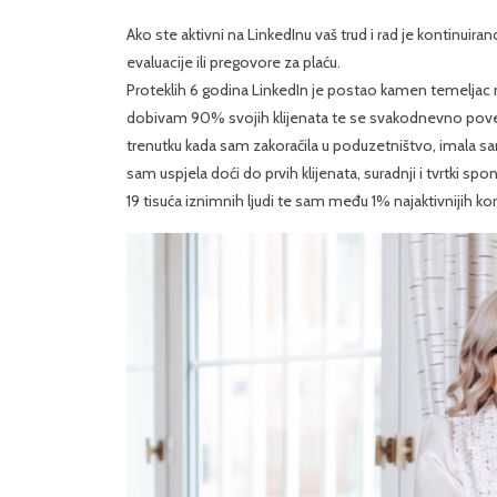
Ako ste aktivni na LinkedInu vaš trud i rad je kontinuira
evaluacije ili pregovore za plaću.
Proteklih 6 godina LinkedIn je postao kamen temeljac mo
dobivam 90% svojih klijenata te se svakodnevno povez
trenutku kada sam zakoračila u poduzetništvo, imala sam
sam uspjela doći do prvih klijenata, suradnji i tvrtki 
19 tisuća iznimnih ljudi te sam među 1% najaktivnijih koris