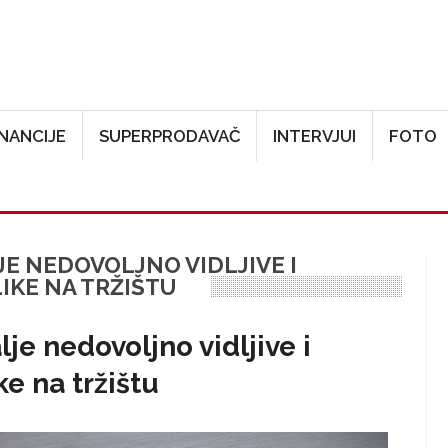
Skoči na glavni sadržaj
INANCIJE
SUPERPRODAVAČ
INTERVJUI
FOTO
JE NEDOVOLJNO VIDLJIVE I
IKE NA TRŽIŠTU
lje nedovoljno vidljive i
ke na tržištu