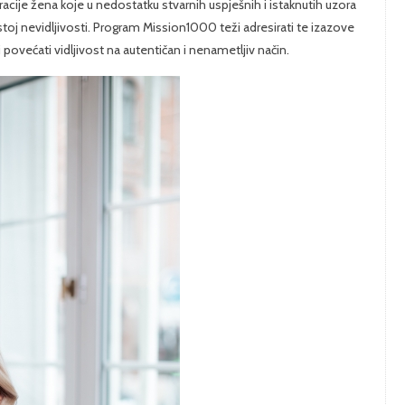
eracije žena koje u nedostatku stvarnih uspješnih i istaknutih uzora
oj nevidljivosti. Program Mission1000 teži adresirati te izazove
povećati vidljivost na autentičan i nenametljiv način.