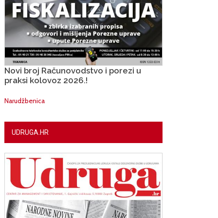
Novi broj Računovodstvo i porezi u
praksi kolovoz 2026.!
Narudžbenica
UDRUGA.HR