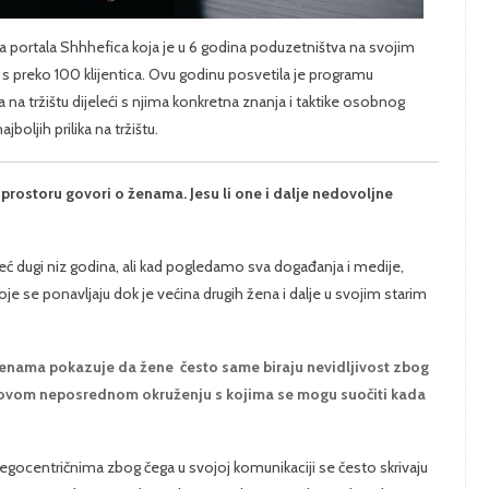
ca portala Shhhefica koja je u 6 godina poduzetništva na svojim
s preko 100 klijentica. Ovu godinu posvetila je programu
na tržištu dijeleći s njima konkretna znanja i taktike osobnog
jboljih prilika na tržištu.
rostoru govori o ženama. Jesu li one i dalje nedovoljne
ć dugi niz godina, ali kad pogledamo sva događanja i medije,
je se ponavljaju dok je većina drugih žena i dalje u svojim starim
sa ženama pokazuje da žene često same biraju nevidljivost zbog
jihovom neposrednom okruženju s kojima se mogu suočiti kada
 egocentričnima zbog čega u svojoj komunikaciji se često skrivaju