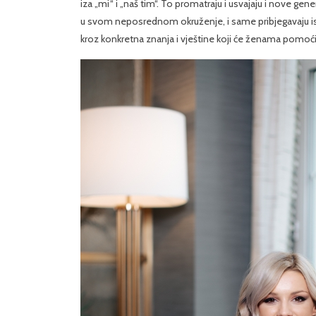
iza „mi“ i „naš tim“. To promatraju i usvajaju i nove gen
u svom neposrednom okruženje, i same pribjegavaju ist
kroz konkretna znanja i vještine koji će ženama pomoći 