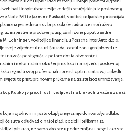
ionicama biti dostupni video materijali i brojni praktični digitalni
i webinari i inspirativne sesije vodećih stručnjakinja iz poslovnog
vne škole PAR te
Jasmine Puškarić
, voditeljice ljudskih potencijala
a planirana je sredinom svibnja kada će sudionice moći uživo
g, uz inspirativna predavanja uspješnih žena poput
Sandre
e M. Lohninger
, voditeljice financija u Porsche Inter Auto d.o.o.
e svoje vrijednosti na tržištu rada, otkriti zonu genijalnosti te
nte i najveća postignuća, a potom dosta otvorenije i
rmalnim i neformalnim okruženjima, kao i na najvećoj poslovnoj
kako izgraditi svoj profesionalni brend, optimizirati svoj LinkedIn
m svijetu te pristupiti novim prilikama na tržištu kroz umrežavanje.
koj. Koliko je prisutnost i vidljivost na LinkedInu važna za naš
u koja na jednom mjestu okuplja najvažnije donositelje odluka,
će sutra odlučivati o našoj plaći, poziciji i prilikama za
idljiv i prisutan, ne samo ako ste u poduzetništvu, nego i ako ste