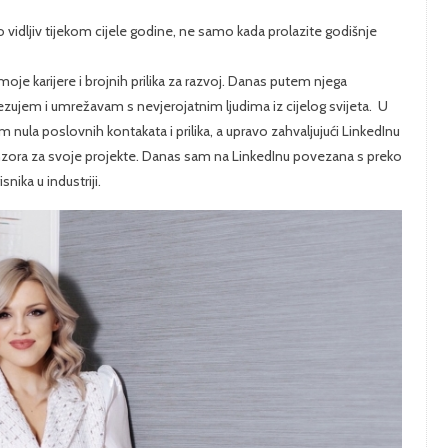
no vidljiv tijekom cijele godine, ne samo kada prolazite godišnje
je karijere i brojnih prilika za razvoj. Danas putem njega
ujem i umrežavam s nevjerojatnim ljudima iz cijelog svijeta. U
 nula poslovnih kontakata i prilika, a upravo zahvaljujući LinkedInu
sponzora za svoje projekte. Danas sam na LinkedInu povezana s preko
nika u industriji.