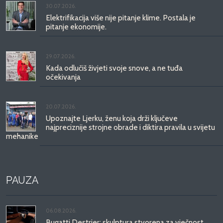
30.07.2026.
Elektrifikacija više nije pitanje klime. Postala je
pitanje ekonomije.
29.07.2026.
Kada odlučiš živjeti svoje snove, a ne tuđa
očekivanja
20.07.2026.
Upoznajte Ljerku, ženu koja drži ključeve
najpreciznije strojne obrade i diktira pravila u svijetu
mehanike
PAUZA
06.08.2026.
Bugatti Destrier: skulptura stvorena za vječnost