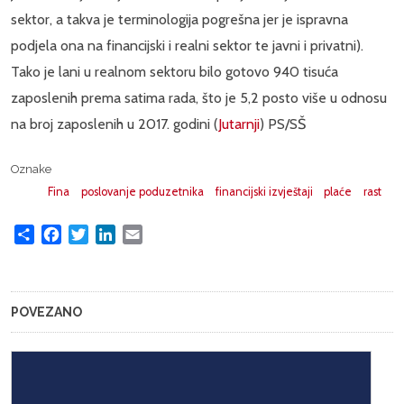
sektor, a takva je terminologija pogrešna jer je ispravna
podjela ona na financijski i realni sektor te javni i privatni).
Tako je lani u realnom sektoru bilo gotovo 940 tisuća
zaposlenih prema satima rada, što je 5,2 posto više u odnosu
na broj zaposlenih u 2017. godini (
Jutarnji
) PS/SŠ
Oznake
Fina
poslovanje poduzetnika
financijski izvještaji
plaće
rast
Share
Facebook
Twitter
LinkedIn
Email
POVEZANO