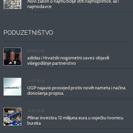
Novi zakon o najmu bolje štiti najmoprimce, ali i
najmodavce
PODUZETNIŠTVO
01.08.2026.
adidas i Hrvatski nogometni savez objavili
višegodišnje partnerstvo
30.07.2026.
UGP najavio prosvjed protiv novih nameta i načina
donošenja propisa
29.07.2026.
Mlinar investira 12 milijuna eura u osječku tvornicu
bureka