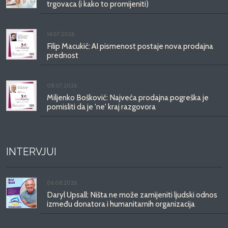
trgovaca (i kako to promijeniti)
14.07.2026.
Filip Macukić: AI pismenost postaje nova prodajna
prednost
08.07.2026.
Miljenko Bošković: Najveća prodajna pogreška je
pomisliti da je 'ne' kraj razgovora
INTERVJUI
06.08.2026.
Daryl Upsall: Ništa ne može zamijeniti ljudski odnos
između donatora i humanitarnih organizacija