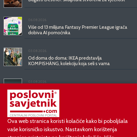
06.08.2026.
Više od 13 milijuna Fantasy Premier League igrača
dobiva AI pomoćnika
03.08.2026.
Od doma do doma: IKEA predstavlja
KOMPISHÄNG, kolekciju koja seli s vama
03.08.2026.
Kineski BYD predstavio luksuznu limuzinu veću od
Mercedesove S-klase, obećava domet do 1.000
kilometara
Ova web stranica koristi kolačiće kako bi poboljšala
vaše korisničko iskustvo. Nastavkom korištenja