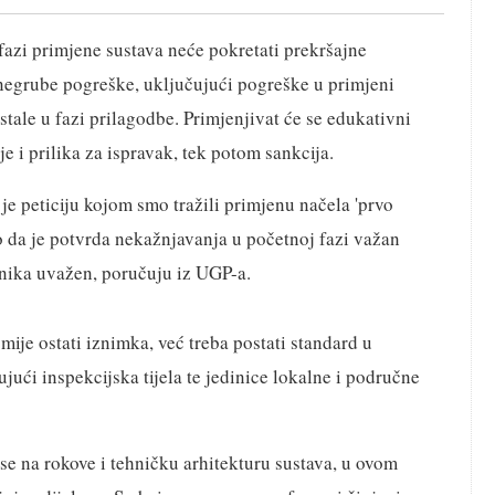
fazi primjene sustava neće pokretati prekršajne
 negrube pogreške, uključujući pogreške u primjeni
stale u fazi prilagodbe. Primjenjivat će se edukativni
e i prilika za ispravak, tek potom sankcija.
e peticiju kojom smo tražili primjenu načela 'prvo
 da je potvrda nekažnjavanja u početnoj fazi važan
etnika uvažen, poručuju iz UGP-a.
ije ostati iznimka, već treba postati standard u
jući inspekcijska tijela te jedinice lokalne i područne
se na rokove i tehničku arhitekturu sustava, u ovom