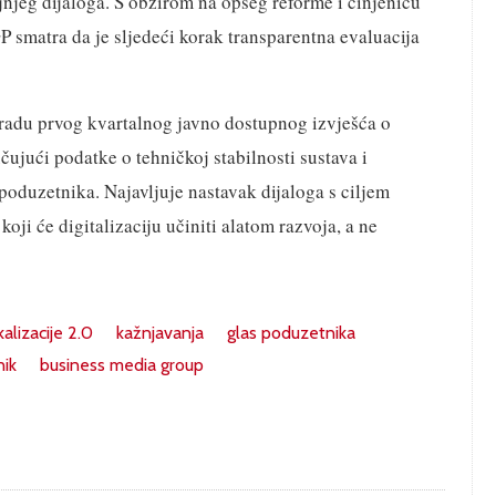
jnjeg dijaloga. S obzirom na opseg reforme i činjenicu
P smatra da je sljedeći korak transparentna evaluacija
zradu prvog kvartalnog javno dostupnog izvješća o
čujući podatke o tehničkoj stabilnosti sustava i
oduzetnika. Najavljuje nastavak dijaloga s ciljem
oji će digitalizaciju učiniti alatom razvoja, a ne
kalizacije 2.0
kažnjavanja
glas poduzetnika
nik
business media group