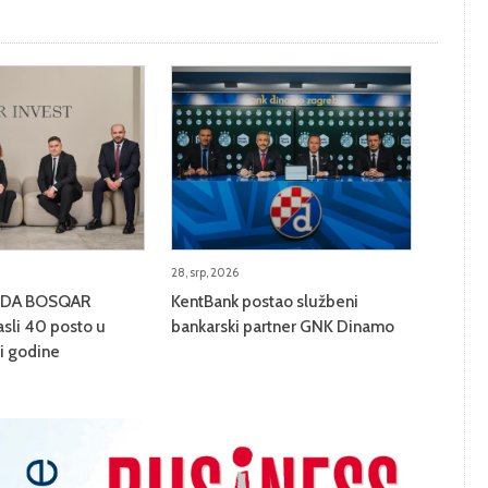
28, srp, 2026
BITDA BOSQAR
KentBank postao službeni
sli 40 posto u
bankarski partner GNK Dinamo
ci godine