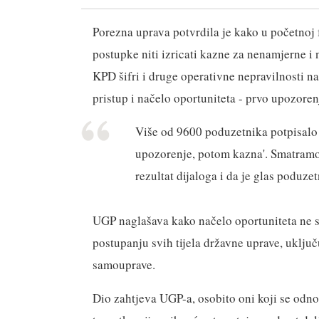
Porezna uprava potvrdila je kako u početnoj 
postupke niti izricati kazne za nenamjerne i
KPD šifri i druge operativne nepravilnosti na
pristup i načelo oportuniteta - prvo upozorenj
Više od 9600 poduzetnika potpisalo j
upozorenje, potom kazna'. Smatramo
rezultat dijaloga i da je glas poduz
UGP naglašava kako načelo oportuniteta ne sm
postupanju svih tijela državne uprave, uključu
samouprave.
Dio zahtjeva UGP-a, osobito oni koji se odno