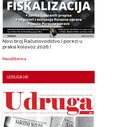
Novi broj Računovodstvo i porezi u
praksi kolovoz 2026.!
Narudžbenica
UDRUGA.HR