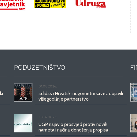
PODUZETNIŠTVO
F
01.08.2026.
la
adidas i Hrvatski nogometni savez objavili
višegodišnje partnerstvo
30.07.2026.
UGP najavio prosvjed protiv novih
nameta i načina donošenja propisa