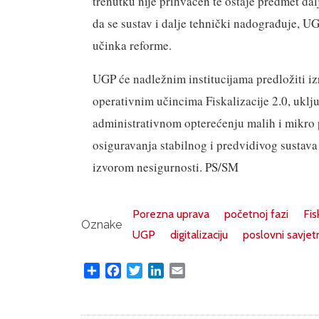
trenutku nije prihvaćen te ostaje predmet dal
da se sustav i dalje tehnički nadograđuje, UG
učinka reforme.
UGP će nadležnim institucijama predložiti i
operativnim učincima Fiskalizacije 2.0, uklju
administrativnom opterećenju malih i mikro p
osiguravanja stabilnog i predvidivog sustava k
izvorom nesigurnosti. PS/SM
Porezna uprava
početnoj fazi
Fis
Oznake
UGP
digitalizaciju
poslovni savjet
Share
Facebook
Twitter
LinkedIn
Email