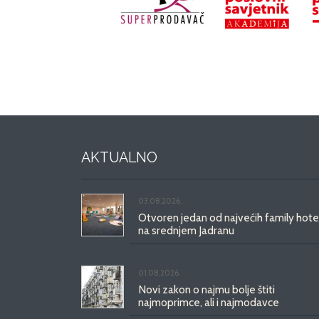
AKTUALNO
03.08.2026.
Otvoren jedan od najvećih family hote
na srednjem Jadranu
01.08.2026.
Novi zakon o najmu bolje štiti
najmoprimce, ali i najmodavce