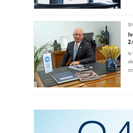
21
Iv
2
Iz
ob
oz