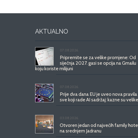
AKTUALNO
07.08.2026.
Pripremite se za velike promjene: Od
siječnja 2027. gasi se opcija na Gmailu
koju koriste milijuni
07.08.2026.
Prije dva dana EU je uveo nova pravila
sve koji rade AI sadržaj: kazne su velike
03.08.2026.
Otvoren jedan od najvećih family hote
na srednjem Jadranu