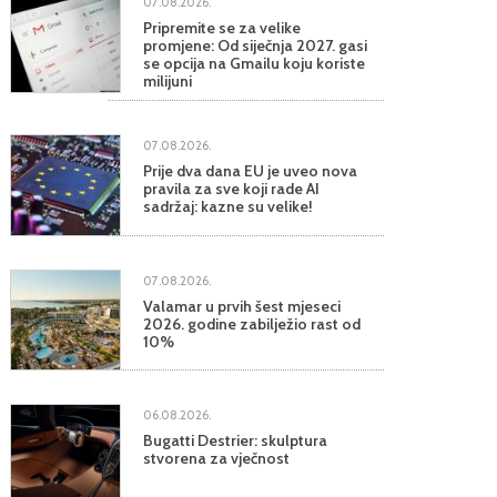
07.08.2026.
Pripremite se za velike
promjene: Od siječnja 2027. gasi
se opcija na Gmailu koju koriste
milijuni
07.08.2026.
Prije dva dana EU je uveo nova
pravila za sve koji rade AI
sadržaj: kazne su velike!
07.08.2026.
Valamar u prvih šest mjeseci
2026. godine zabilježio rast od
10%
06.08.2026.
Bugatti Destrier: skulptura
stvorena za vječnost