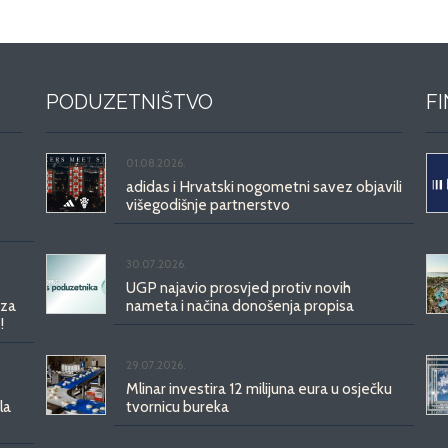
PODUZETNIŠTVO
F
01.08.2026.
adidas i Hrvatski nogometni savez objavili
višegodišnje partnerstvo
30.07.2026.
UGP najavio prosvjed protiv novih
 za
nameta i načina donošenja propisa
!
29.07.2026.
Mlinar investira 12 milijuna eura u osječku
la
tvornicu bureka