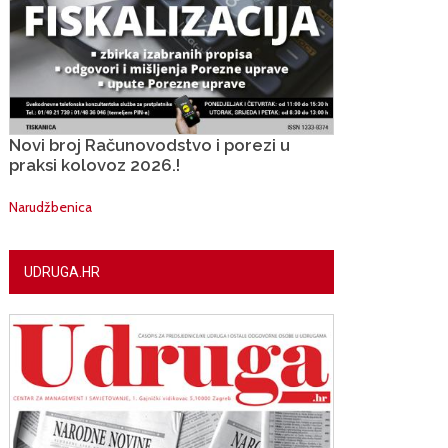
Novi broj Računovodstvo i porezi u
praksi kolovoz 2026.!
Narudžbenica
UDRUGA.HR