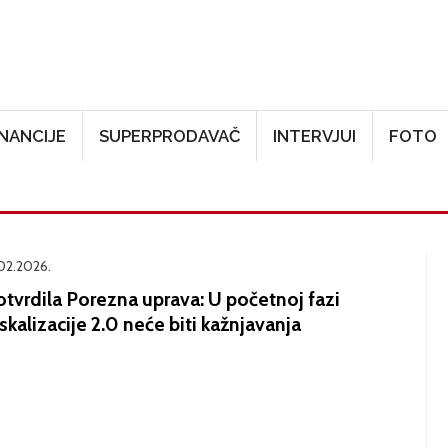
Skoči na glavni sadržaj
INANCIJE
SUPERPRODAVAČ
INTERVJUI
FOTO
.02.2026.
otvrdila Porezna uprava: U početnoj fazi
skalizacije 2.0 neće biti kažnjavanja