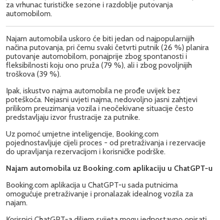
za vrhunac turističke sezone i razdoblje putovanja
automobilom.
Najam automobila uskoro će biti jedan od najpopularnijih
načina putovanja, pri čemu svaki četvrti putnik (26 %) planira
putovanje automobilom, ponajprije zbog spontanosti i
fleksibilnosti koju ono pruža (79 %), ali i zbog povoljnijih
troškova (39 %).
Ipak, iskustvo najma automobila ne prođe uvijek bez
poteškoća. Nejasni uvjeti najma, nedovoljno jasni zahtjevi
prilikom preuzimanja vozila i neočekivane situacije često
predstavljaju izvor frustracije za putnike.
Uz pomoć umjetne inteligencije, Booking.com
pojednostavljuje cijeli proces - od pretraživanja i rezervacije
do upravljanja rezervacijom i korisničke podrške.
Najam automobila uz Booking.com aplikaciju u ChatGPT-u
Booking.com aplikacija u ChatGPT-u sada putnicima
omogućuje pretraživanje i pronalazak idealnog vozila za
najam.
Korisnici ChatGPT-a diljem svijeta mogu jednostavno opisati