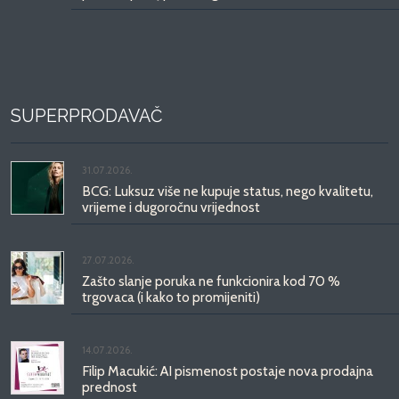
SUPERPRODAVAČ
31.07.2026.
BCG: Luksuz više ne kupuje status, nego kvalitetu,
vrijeme i dugoročnu vrijednost
27.07.2026.
Zašto slanje poruka ne funkcionira kod 70 %
trgovaca (i kako to promijeniti)
14.07.2026.
Filip Macukić: AI pismenost postaje nova prodajna
prednost