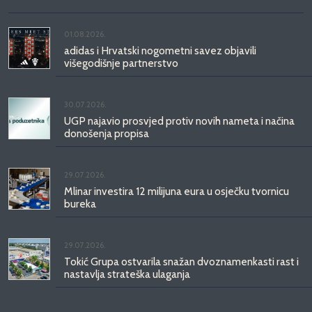
01.08.2026.
adidas i Hrvatski nogometni savez objavili
višegodišnje partnerstvo
30.07.2026.
UGP najavio prosvjed protiv novih nameta i načina
donošenja propisa
29.07.2026.
Mlinar investira 12 milijuna eura u osječku tvornicu
bureka
29.07.2026.
Tokić Grupa ostvarila snažan dvoznamenkasti rast i
nastavlja strateška ulaganja