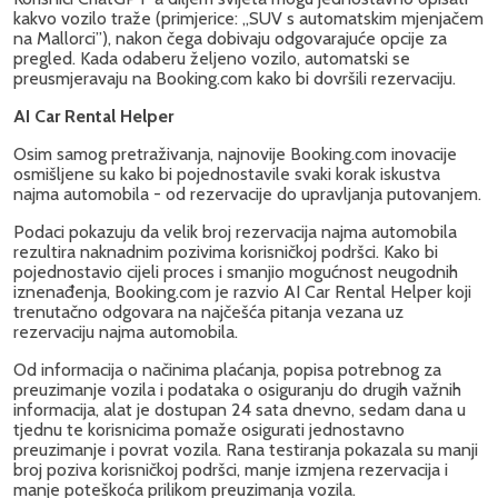
kakvo vozilo traže (primjerice: „SUV s automatskim mjenjačem
na Mallorci”), nakon čega dobivaju odgovarajuće opcije za
pregled. Kada odaberu željeno vozilo, automatski se
preusmjeravaju na Booking.com kako bi dovršili rezervaciju.
AI Car Rental Helper
Osim samog pretraživanja, najnovije Booking.com inovacije
osmišljene su kako bi pojednostavile svaki korak iskustva
najma automobila - od rezervacije do upravljanja putovanjem.
Podaci pokazuju da velik broj rezervacija najma automobila
rezultira naknadnim pozivima korisničkoj podršci. Kako bi
pojednostavio cijeli proces i smanjio mogućnost neugodnih
iznenađenja, Booking.com je razvio AI Car Rental Helper koji
trenutačno odgovara na najčešća pitanja vezana uz
rezervaciju najma automobila.
Od informacija o načinima plaćanja, popisa potrebnog za
preuzimanje vozila i podataka o osiguranju do drugih važnih
informacija, alat je dostupan 24 sata dnevno, sedam dana u
tjednu te korisnicima pomaže osigurati jednostavno
preuzimanje i povrat vozila. Rana testiranja pokazala su manji
broj poziva korisničkoj podršci, manje izmjena rezervacija i
manje poteškoća prilikom preuzimanja vozila.