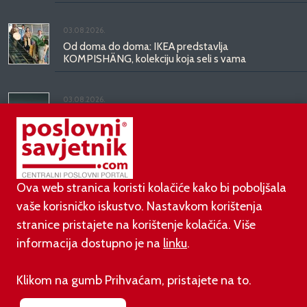
03.08.2026.
Od doma do doma: IKEA predstavlja
KOMPISHÄNG, kolekciju koja seli s vama
03.08.2026.
Kineski BYD predstavio luksuznu limuzinu veću od
Mercedesove S-klase, obećava domet do 1.000
kilometara
Ova web stranica koristi kolačiće kako bi poboljšala
vaše korisničko iskustvo. Nastavkom korištenja
stranice pristajete na korištenje kolačića. Više
informacija dostupno je na
linku
.
©
poslovni-savjetnik.com član je
Klikom na gumb Prihvaćam, pristajete na to.