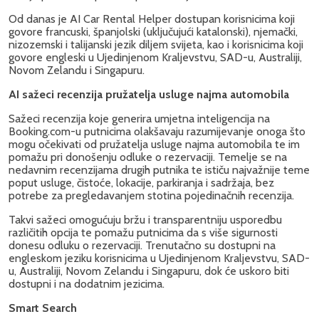
Od danas je AI Car Rental Helper dostupan korisnicima koji
govore francuski, španjolski (uključujući katalonski), njemački,
nizozemski i talijanski jezik diljem svijeta, kao i korisnicima koji
govore engleski u Ujedinjenom Kraljevstvu, SAD-u, Australiji,
Novom Zelandu i Singapuru.
AI sažeci recenzija pružatelja usluge najma automobila
Sažeci recenzija koje generira umjetna inteligencija na
Booking.com-u putnicima olakšavaju razumijevanje onoga što
mogu očekivati od pružatelja usluge najma automobila te im
pomažu pri donošenju odluke o rezervaciji. Temelje se na
nedavnim recenzijama drugih putnika te ističu najvažnije teme
poput usluge, čistoće, lokacije, parkiranja i sadržaja, bez
potrebe za pregledavanjem stotina pojedinačnih recenzija.
Takvi sažeci omogućuju bržu i transparentniju usporedbu
različitih opcija te pomažu putnicima da s više sigurnosti
donesu odluku o rezervaciji. Trenutačno su dostupni na
engleskom jeziku korisnicima u Ujedinjenom Kraljevstvu, SAD-
u, Australiji, Novom Zelandu i Singapuru, dok će uskoro biti
dostupni i na dodatnim jezicima.
Smart Search