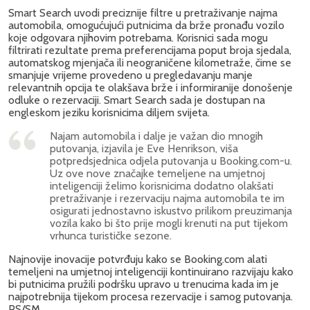
Smart Search uvodi preciznije filtre u pretraživanje najma
automobila, omogućujući putnicima da brže pronađu vozilo
koje odgovara njihovim potrebama. Korisnici sada mogu
filtrirati rezultate prema preferencijama poput broja sjedala,
automatskog mjenjača ili neograničene kilometraže, čime se
smanjuje vrijeme provedeno u pregledavanju manje
relevantnih opcija te olakšava brže i informiranije donošenje
odluke o rezervaciji. Smart Search sada je dostupan na
engleskom jeziku korisnicima diljem svijeta.
Najam automobila i dalje je važan dio mnogih
putovanja, izjavila je Eve Henrikson, viša
potpredsjednica odjela putovanja u Booking.com-u.
Uz ove nove značajke temeljene na umjetnoj
inteligenciji želimo korisnicima dodatno olakšati
pretraživanje i rezervaciju najma automobila te im
osigurati jednostavno iskustvo prilikom preuzimanja
vozila kako bi što prije mogli krenuti na put tijekom
vrhunca turističke sezone.
Najnovije inovacije potvrđuju kako se Booking.com alati
temeljeni na umjetnoj inteligenciji kontinuirano razvijaju kako
bi putnicima pružili podršku upravo u trenucima kada im je
najpotrebnija tijekom procesa rezervacije i samog putovanja.
PS/SM