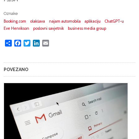
Oznake
Booking.com
olakšava
najam automobila
aplikaciju
ChatGPT-u
Eve Henrikson
poslovni savjetnik
business media group
Share
Facebook
Twitter
LinkedIn
Email
POVEZANO