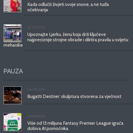
Kada odlučiš živjeti svoje snove, a ne tuđa
očekivanja
20.07.2026.
Upoznajte Ljerku, ženu koja drži ključeve
najpreciznije strojne obrade i diktira pravila u svijetu
mehanike
PAUZA
06.08.2026.
Bugatti Destrier: skulptura stvorena za vječnost
06.08.2026.
Više od 13 milijuna Fantasy Premier League igrača
dobiva AI pomoćnika