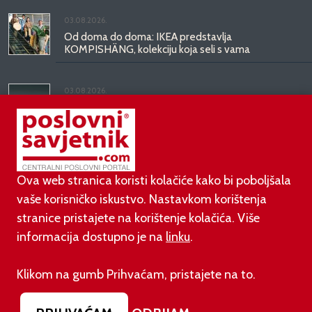
03.08.2026.
Od doma do doma: IKEA predstavlja
KOMPISHÄNG, kolekciju koja seli s vama
03.08.2026.
Kineski BYD predstavio luksuznu limuzinu veću od
Mercedesove S-klase, obećava domet do 1.000
kilometara
Ova web stranica koristi kolačiće kako bi poboljšala
vaše korisničko iskustvo. Nastavkom korištenja
stranice pristajete na korištenje kolačića. Više
informacija dostupno je na
linku
.
©
poslovni-savjetnik.com član je
Klikom na gumb Prihvaćam, pristajete na to.
Footer menu
O nama
Impressum
Uvjeti korištenja