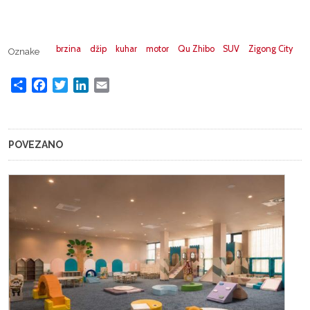
brzina
džip
kuhar
motor
Qu Zhibo
SUV
Zigong City
Oznake
Share
Facebook
Twitter
LinkedIn
Email
POVEZANO