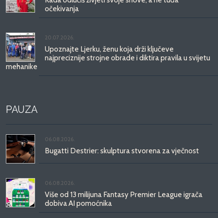
očekivanja
20.07.2026.
Upoznajte Ljerku, ženu koja drži ključeve
najpreciznije strojne obrade i diktira pravila u svijetu
mehanike
PAUZA
06.08.2026.
Bugatti Destrier: skulptura stvorena za vječnost
06.08.2026.
Više od 13 milijuna Fantasy Premier League igrača
dobiva AI pomoćnika