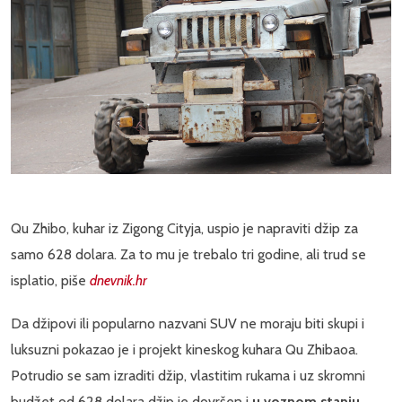
Qu Zhibo, kuhar iz Zigong Cityja, uspio je napraviti džip za
samo 628 dolara. Za to mu je trebalo tri godine, ali trud se
isplatio, piše
dnevnik.hr
Da džipovi ili popularno nazvani SUV ne moraju biti skupi i
luksuzni pokazao je i projekt kineskog kuhara Qu Zhibaoa.
Potrudio se sam izraditi džip, vlastitim rukama i uz skromni
budžet od 628 dolara džip je dovršen i
u voznom stanju
.