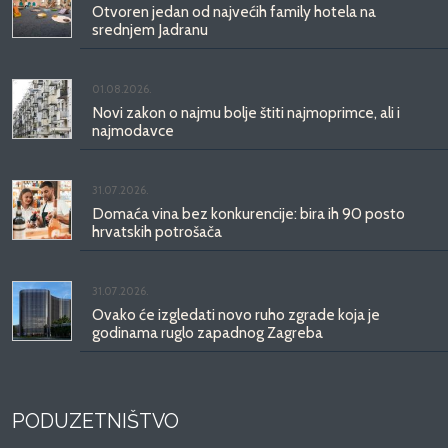
Otvoren jedan od najvećih family hotela na
srednjem Jadranu
01.08.2026.
Novi zakon o najmu bolje štiti najmoprimce, ali i
najmodavce
31.07.2026.
Domaća vina bez konkurencije: bira ih 90 posto
hrvatskih potrošača
31.07.2026.
Ovako će izgledati novo ruho zgrade koja je
godinama ruglo zapadnog Zagreba
PODUZETNIŠTVO