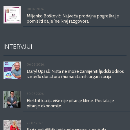
08.07.2026.
Miljenko Bošković: Najveća prodajna pogreška je
pomisliti da je 'ne' kraj razgovora
INTERVJUI
06.08.2026.
Daryl Upsall: Ništa ne može zamijeniti ljudski odnos
između donatora i humanitarnih organizacija
30.07.2026.
Elektrifikacija više nije pitanje klime. Postala je
pitanje ekonomije.
29.07.2026.
Kada odlučiš živjeti svoje snove, a ne tuđa