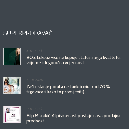
SUPERPRODAVAČ
31.07.2026.
BCG: Luksuz više ne kupuje status, nego kvalitetu,
vrijeme i dugoročnu vrijednost
27.07.2026.
Zašto slanje poruka ne funkcionira kod 70 %
trgovaca (i kako to promijeniti)
14.07.2026.
Filip Macukić: AI pismenost postaje nova prodajna
prednost