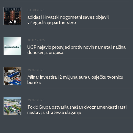
01.08.2026.
adidas i Hrvatski nogometni savez objavili
višegodišnje partnerstvo
30.07.2026.
UGP najavio prosvjed protiv novih nameta i načina
donošenja propisa
29.07.2026.
Mlinar investira 12 milijuna eura u osječku tvornicu
bureka
29.07.2026.
Tokić Grupa ostvarila snažan dvoznamenkasti rast i
nastavlja strateška ulaganja