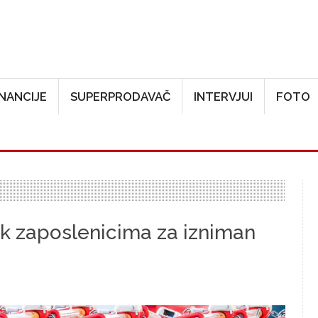
Skoči na glavni sadržaj
INANCIJE
SUPERPRODAVAČ
INTERVJUI
FOTO
k zaposlenicima za izniman