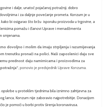
vine i dalje, unatoč pojačanoj potražnji, dobro
 dovoljnima i za daljnje povećanje prometa. Konzum je u
 kako bi osigurao što bržu isporuku proizvoda u trgovine, a
slenicima pomažu i članovi Uprave i menadžmenta
im smjenama.
o dovoljno i molim da imaju strpljenja i razumijevanja
 trenutku pronaći na polici. Naši zaposlenici daju sve
 čemu prednost daju namirnicama i proizvodima za
 potražnja“
, ponovio je predsjednik Uprave Konzuma.
va opskrbe u proteklim tjednima bila iznimno zahtjevna za
g lanca, Konzum nije zaboravio najpotrebitije. Donacijom
 je pomoći u borbi protiv širenja koronavirusa.