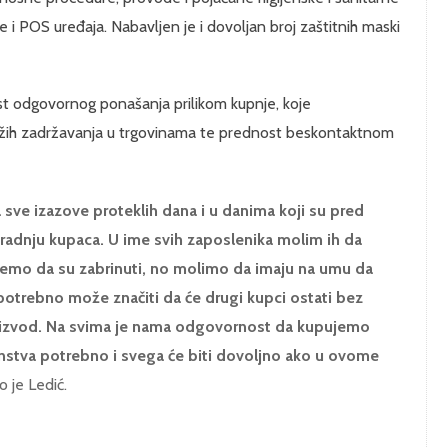
e i POS uređaja. Nabavljen je i dovoljan broj zaštitnih maski
t odgovornog ponašanja prilikom kupnje, koje
dužih zadržavanja u trgovinama te prednost beskontaktnom
sve izazove proteklih dana i u danima koji su pred
radnju kupaca. U ime svih zaposlenika molim ih da
ijemo da su zabrinuti, no molimo da imaju na umu da
potrebno može značiti da će drugi kupci ostati bez
roizvod. Na svima je nama odgovornost da kupujemo
anstva potrebno i svega će biti dovoljno ako u ovome
o je Ledić.