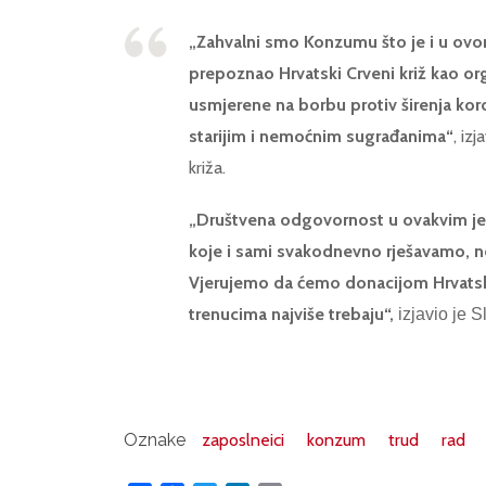
„Zahvalni smo Konzumu što je i u ovo
prepoznao Hrvatski Crveni križ kao or
usmjerene na borbu protiv širenja kor
starijim i nemoćnim sugrađanima“
, iz
križa.
„Društvena odgovornost u ovakvim je 
koje i sami svakodnevno rješavamo, ne
Vjerujemo da ćemo donacijom Hrvats
trenucima najviše trebaju“,
izjavio je 
Oznake
zaposlneici
konzum
trud
rad