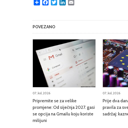
Share
Facebook
Twitter
LinkedIn
Email
POVEZANO
07, kol, 2026
07, kol, 2026
Pripremite se za velike
Prije dva da
promjene: Od siječnja 2027. gasi
pravila za sve
se opcija na Gmailu koju koriste
sadržaj: kazn
milijuni