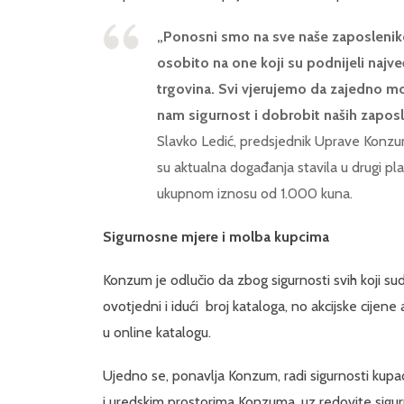
„Ponosni smo na sve naše zaposlenike 
osobito na one koji su podnijeli najveć
trgovina. Svi vjerujemo da zajedno mo
nam sigurnost i dobrobit naših zaposl
Slavko Ledić, predsjednik Uprave Konzum
su aktualna događanja stavila u drugi pla
ukupnom iznosu od 1.000 kuna.
Sigurnosne mjere i molba kupcima
Konzum je odlučio da zbog sigurnosti svih koji sudje
ovotjedni i idući broj kataloga, no akcijske cijene
u online katalogu.
Ujedno se, ponavlja Konzum, radi sigurnosti kupa
i uredskim prostorima Konzuma, uz redovite sigur