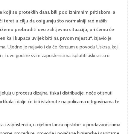
koji su proteklih dana bili pod iznimnim pritiskom, a
i teret u cilju da osiguraju što normalniji rad naših
žemo prebroditi ovu zahtjevnu situaciju, pri čemu će
enika i kupaca uvijek biti na prvom mjestu“
, izjavio je
a. Ujedno je najavio i da će Konzum u povodu Uskrsa, koji
n, i ove godine svim zaposlenicima isplatiti uskrsnicu u
luju u procesu dizajna, tiska i distribucije, neće otisnuti
 artikala i dalje će biti istaknute na policama u trgovinama te
ca i zaposlenika, u cijelom lancu opskrbe, u prodavaonicama
nosne procedure, provode i pojačane higijenske i sanitarne