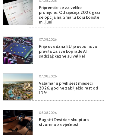
07.08.2026.
Pripremite se za velike
promjene: Od siječnja 2027. gasi
se opcija na Gmailu koju koriste
milijuni
07.08.2026.
Prije dva dana EU je uveo nova
pravila za sve koji rade AI
sadržaj: kazne su velike!
07.08.2026.
Valamar u prvih šest mjeseci
2026. godine zabilježio rast od
10%
06.08.2026.
Bugatti Destrier: skulptura
stvorena za vječnost