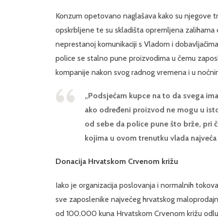
Konzum opetovano naglašava kako su njegove trgo
opskrbljene te su skladišta opremljena zalihama
neprestanoj komunikaciji s Vladom i dobavljačima
police se stalno pune proizvodima u čemu zapo
kompanije nakon svog radnog vremena i u noćn
„Podsjećam kupce na to da svega imam
ako određeni proizvod ne mogu u istom
od sebe da police pune što brže, pri
kojima u ovom trenutku vlada najveća
Donacija Hrvatskom Crvenom križu
Iako je organizacija poslovanja i normalnih toko
sve zaposlenike najvećeg hrvatskog maloprodajno
od 100.000 kuna Hrvatskom Crvenom križu odlučio