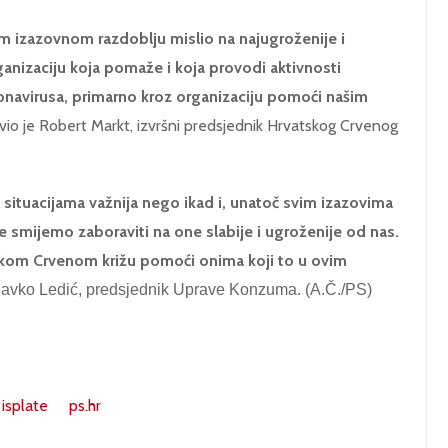
m izazovnom razdoblju mislio na najugroženije i
ganizaciju koja pomaže i koja provodi aktivnosti
onavirusa, primarno kroz organizaciju pomoći našim
javio je Robert Markt, izvršni predsjednik Hrvatskog Crvenog
situacijama važnija nego ikad i, unatoč svim izazovima
 smijemo zaboraviti na one slabije i ugroženije od nas.
kom Crvenom križu pomoći onima koji to u ovim
Slavko Ledić, predsjednik Uprave Konzuma. (A.Č./PS)
isplate
ps.hr