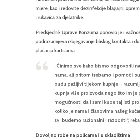
mjere, kao i redovite dezinfekcije blagajni, oprem
i rukavica za djelatnike.
Predsjednik Uprave Konzuma ponovio je i važnos
podrazumijeva izbjegavanje bliskog kontakta i 
plaćanju karticama.
„Činimo sve kako bismo odgovorili na 
nama, ali pritom trebamo i pomoć i su
budu pažljivi tijekom kupnje – razum
kupnja više proizvoda nego što im je 
mogućnosti da i sami kupe taj isti p
koliko je nama i članovima našeg kuć
svi budemo racionalni i razboriti“,
reka
Dovoljno robe na policama i u skladištima