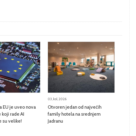
03, kol, 2026
na EU je uveo nova
Otvoren jedan od najvećih
 koji rade AI
family hotela na srednjem
e su velike!
Jadranu