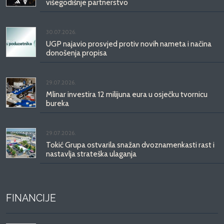
višegodišnje partnerstvo
30.07.2026.
UGP najavio prosvjed protiv novih nameta i načina
donošenja propisa
29.07.2026.
Mlinar investira 12 milijuna eura u osječku tvornicu
bureka
29.07.2026.
Tokić Grupa ostvarila snažan dvoznamenkasti rast i
nastavlja strateška ulaganja
FINANCIJE