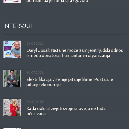
pomisliti da je 'ne' kraj razgovora
INTERVJUI
06.08.2026.
Daryl Upsall: Ništa ne može zamijeniti ljudski odnos
između donatora i humanitarnih organizacija
30.07.2026.
Elektrifikacija više nije pitanje klime. Postala je
pitanje ekonomije.
29.07.2026.
Kada odlučiš živjeti svoje snove, a ne tuđa
očekivanja