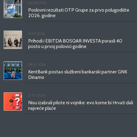
06.08.2026.
Poslovni rezultati OTP Grupe za prvo polugodište
2026. godine
31.07.2026.
Prihodi i EBITDA BOSQAR INVESTA porasli 40
posto u prvoj polovici godine
28.07.2026.
KentBank postao službeni bankarski partner GNK
Dinamo
21.07.2026.
Nisu izabrali pilote ni vojnike: evo kome bi Hrvati dali
najveće plaće