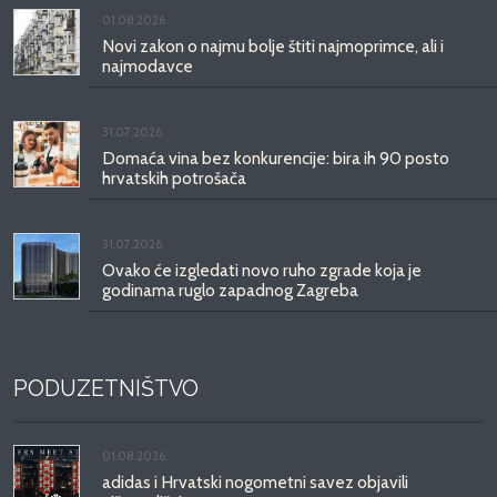
01.08.2026.
Novi zakon o najmu bolje štiti najmoprimce, ali i
najmodavce
31.07.2026.
Domaća vina bez konkurencije: bira ih 90 posto
hrvatskih potrošača
31.07.2026.
Ovako će izgledati novo ruho zgrade koja je
godinama ruglo zapadnog Zagreba
PODUZETNIŠTVO
01.08.2026.
adidas i Hrvatski nogometni savez objavili