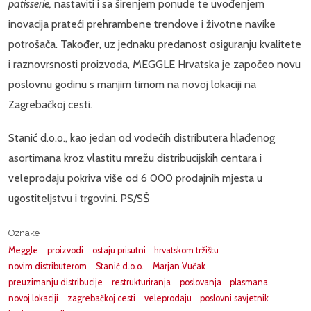
patisserie,
nastaviti i sa širenjem ponude te uvođenjem
inovacija prateći prehrambene trendove i životne navike
potrošača. Također, uz jednaku predanost osiguranju kvalitete
i raznovrsnosti proizvoda, MEGGLE Hrvatska je započeo novu
poslovnu godinu s manjim timom na novoj lokaciji na
Zagrebačkoj cesti.
Stanić d.o.o., kao jedan od vodećih distributera hlađenog
asortimana kroz vlastitu mrežu distribucijskih centara i
veleprodaju pokriva više od 6 000 prodajnih mjesta u
ugostiteljstvu i trgovini. PS/SŠ
Oznake
Meggle
proizvodi
ostaju prisutni
hrvatskom tržištu
novim distributerom
Stanić d.o.o.
Marjan Vučak
preuzimanju distribucije
restrukturiranja
poslovanja
plasmana
novoj lokaciji
zagrebačkoj cesti
veleprodaju
poslovni savjetnik