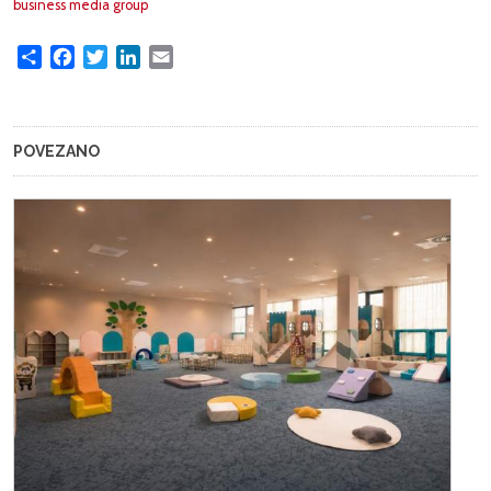
business media group
Share
Facebook
Twitter
LinkedIn
Email
POVEZANO