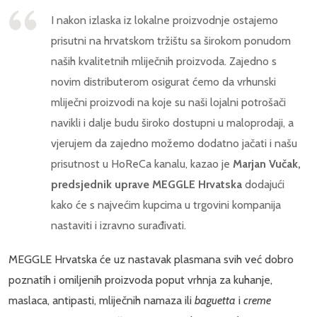
I nakon izlaska iz lokalne proizvodnje ostajemo
prisutni na hrvatskom tržištu sa širokom ponudom
naših kvalitetnih mliječnih proizvoda. Zajedno s
novim distributerom osigurat ćemo da vrhunski
mliječni proizvodi na koje su naši lojalni potrošači
navikli i dalje budu široko dostupni u maloprodaji, a
vjerujem da zajedno možemo dodatno jačati i našu
prisutnost u HoReCa kanalu, kazao je
Marjan Vučak,
predsjednik uprave MEGGLE Hrvatska
dodajući
kako će s najvećim kupcima u trgovini kompanija
nastaviti i izravno surađivati.
MEGGLE Hrvatska će uz nastavak plasmana svih već dobro
poznatih i omiljenih proizvoda poput vrhnja za kuhanje,
maslaca, antipasti, mliječnih namaza ili
baguetta
i
creme