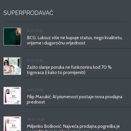
SUPERPRODAVAČ
31.07.2026.
BCG: Luksuz više ne kupuje status, nego kvalitetu,
vrijeme i dugoročnu vrijednost
27.07.2026.
Zašto slanje poruka ne funkcionira kod 70 %
trgovaca (i kako to promijeniti)
14.07.2026.
Filip Macukić: AI pismenost postaje nova prodajna
prednost
08.07.2026.
Miljenko Bošković: Najveća prodajna pogreška je