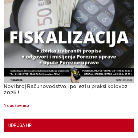
Novi broj Računovodstvo i porezi u praksi kolovoz
2026.!
Narudžbenica
UDRUGA.HR