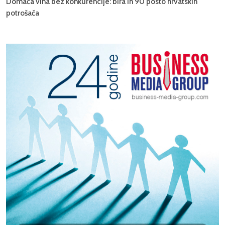
Domaća vina bez konkurencije: bira ih 90 posto hrvatskih
potrošača