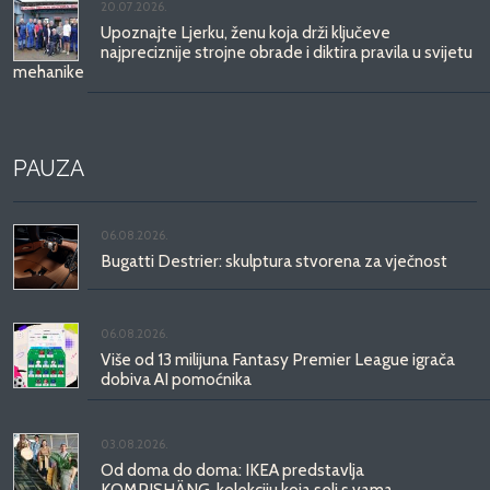
20.07.2026.
Upoznajte Ljerku, ženu koja drži ključeve
najpreciznije strojne obrade i diktira pravila u svijetu
mehanike
PAUZA
06.08.2026.
Bugatti Destrier: skulptura stvorena za vječnost
06.08.2026.
Više od 13 milijuna Fantasy Premier League igrača
dobiva AI pomoćnika
03.08.2026.
Od doma do doma: IKEA predstavlja
KOMPISHÄNG, kolekciju koja seli s vama