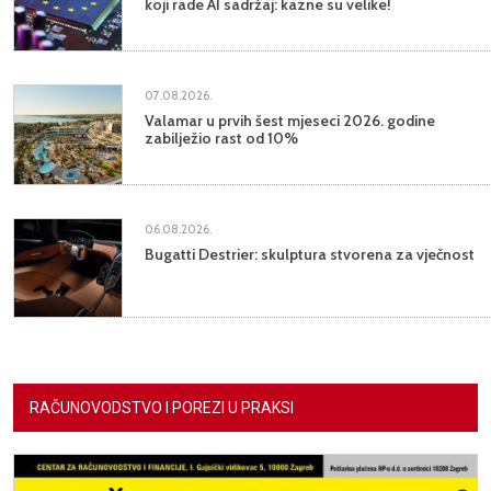
koji rade AI sadržaj: kazne su velike!
07.08.2026.
Valamar u prvih šest mjeseci 2026. godine
zabilježio rast od 10%
06.08.2026.
Bugatti Destrier: skulptura stvorena za vječnost
RAČUNOVODSTVO I POREZI U PRAKSI