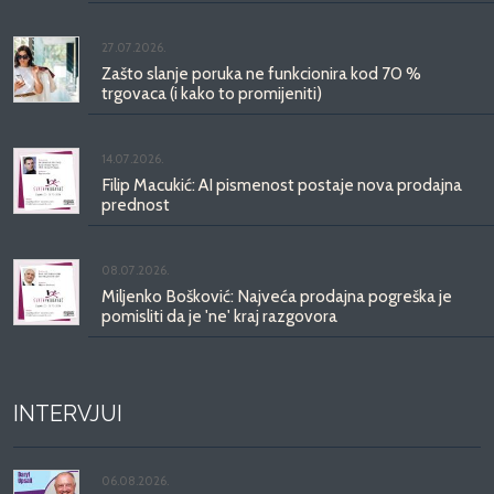
27.07.2026.
Zašto slanje poruka ne funkcionira kod 70 %
trgovaca (i kako to promijeniti)
14.07.2026.
Filip Macukić: AI pismenost postaje nova prodajna
prednost
08.07.2026.
Miljenko Bošković: Najveća prodajna pogreška je
pomisliti da je 'ne' kraj razgovora
INTERVJUI
06.08.2026.