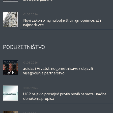
01.08.2026.
Novi zakon o najmu bolje štiti najmoprimce, ali i
najmodavce
PODUZETNIŠTVO
01.08.2026.
adidas i Hrvatski nogometni savez objavili
višegodišnje partnerstvo
30.07.2026.
UGP najavio prosvjed protiv novih nameta i načina
donošenja propisa