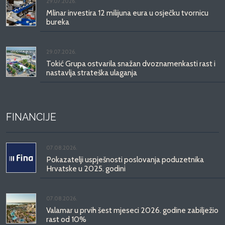
29.07.2026.
Mlinar investira 12 milijuna eura u osječku tvornicu
bureka
29.07.2026.
Tokić Grupa ostvarila snažan dvoznamenkasti rast i
nastavlja strateška ulaganja
FINANCIJE
07.08.2026.
Pokazatelji uspješnosti poslovanja poduzetnika
Hrvatske u 2025. godini
07.08.2026.
Valamar u prvih šest mjeseci 2026. godine zabilježio
rast od 10%