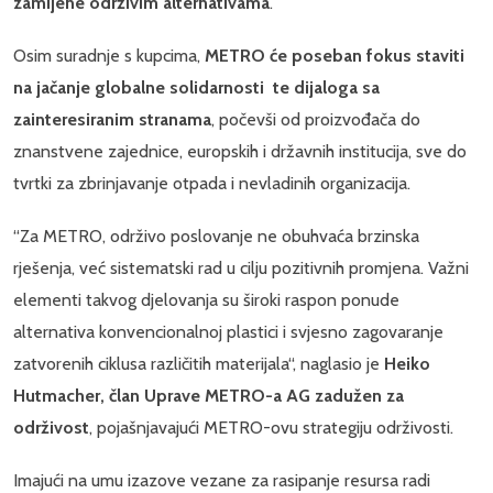
zamijene održivim alternativama
.
Osim suradnje s kupcima,
METRO će poseban fokus staviti
na jačanje globalne solidarnosti
te dijaloga sa
zainteresiranim stranama
, počevši od proizvođača do
znanstvene zajednice, europskih i državnih institucija, sve do
tvrtki za zbrinjavanje otpada i nevladinih organizacija.
“Za METRO, održivo poslovanje ne obuhvaća brzinska
rješenja, već sistematski rad u cilju pozitivnih promjena. Važni
elementi takvog djelovanja su široki raspon ponude
alternativa konvencionalnoj plastici i svjesno zagovaranje
zatvorenih ciklusa različitih materijala“, naglasio je
Heiko
Hutmacher, član Uprave METRO-a AG zadužen za
održivost
, pojašnjavajući METRO-ovu strategiju održivosti.
Imajući na umu izazove vezane za rasipanje resursa radi