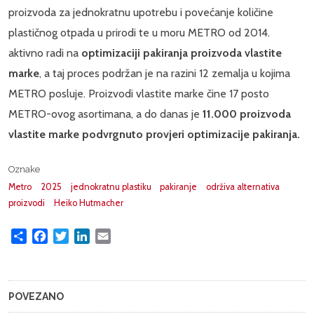
proizvoda za jednokratnu upotrebu i povećanje količine
plastičnog otpada u prirodi te u moru METRO od 2014.
aktivno radi na
optimizaciji pakiranja proizvoda vlastite
marke
, a taj proces podržan je na razini 12 zemalja u kojima
METRO posluje. Proizvodi vlastite marke čine 17 posto
METRO-ovog asortimana, a do danas je
11.000 proizvoda
vlastite marke podvrgnuto provjeri optimizacije pakiranja.
Oznake
Metro
2025
jednokratnu plastiku
pakiranje
održiva alternativa
proizvodi
Heiko Hutmacher
Share
Facebook
Twitter
LinkedIn
Email
POVEZANO