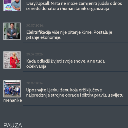
Daryl Upsall: Ništa ne može zamijeniti ljudski odnos
između donatora i humanitarnih organizacija
30.07.2026.
Elektrifikacija više nije pitanje klime. Postala je
pitanje ekonomije.
29.07.2026.
Kada odlučiš živjeti svoje snove, a ne tuđa
očekivanja
20.07.2026.
Upoznajte Ljerku, ženu koja drži ključeve
najpreciznije strojne obrade i diktira pravila u svijetu
mehanike
PAUZA