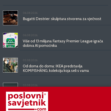
06.08.2026.
Bugatti Destrier: skulptura stvorena za vječnost
06.08.2026.
Više od 13 milijuna Fantasy Premier League igrača
dobiva AI pomoćnika
03.08.2026.
Od doma do doma: IKEA predstavlja
KOMPISHÄNG, kolekciju koja seli s vama
03.08.2026.
Kineski BYD predstavio luksuznu limuzinu veću od
Mercedesove S-klase, obećava domet do 1.000
kilometara