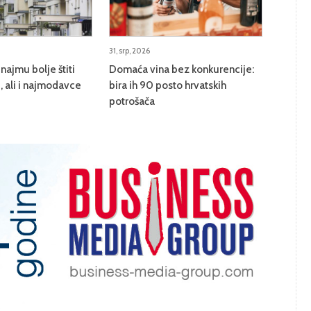
31, srp, 2026
najmu bolje štiti
Domaća vina bez konkurencije:
 ali i najmodavce
bira ih 90 posto hrvatskih
potrošača