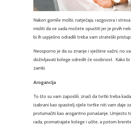
Nakon gomile molbi, natječaja, razgovora i stresa
misliti da se sada možete opustiti jer je prvih ne
bi ih uspješno odradili treba vam strateški pristup
Neosporno je da su znanje i vještine važni, no 
doživljavati kolege odredit će osobnost. Kako bi 
zamki.
Arogancija
To što su vam zaposlili, znači da tvrtki treba ka
izabrani kao spasitelj cijele tvrtke niti vam daje
protumačiti kao arogantno ponašanje. Umjesto tog
rada, promatrajate kolege i učite, a potom krenit