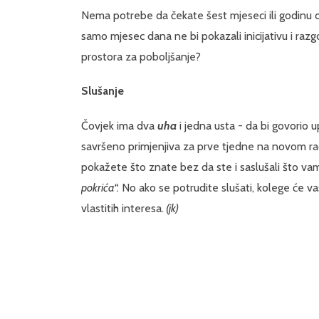
Nema potrebe da čekate šest mjeseci ili godinu 
samo mjesec dana ne bi pokazali inicijativu i raz
prostora za poboljšanje?
Slušanje
Čovjek ima dva
uha
i jedna usta - da bi govorio u
savršeno primjenjiva za prve tjedne na novom rad
pokažete što znate bez da ste i saslušali što vam
pokrića“.
No ako se potrudite slušati, kolege će vas
vlastitih interesa.
(jk)