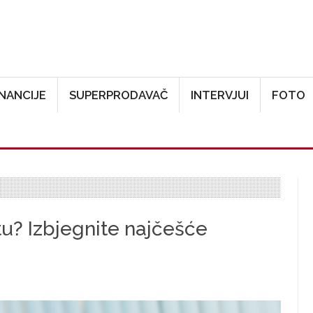
Skoči na glavni sadržaj
INANCIJE
SUPERPRODAVAČ
INTERVJUI
FOTO
u? Izbjegnite najčešće