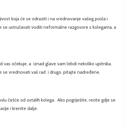
jivost koja će se odraziti i na vrednovanje vašeg posla i
te se ustručavati voditi neformalne razgovore s kolegama, a
d vas očekuje, a iznad glave vam lebdi nekoliko upitnika.
će se vrednovati vaš rad i drugo, pitajte nadređene.
oslu češće od ostalih kolega. Ako pogriješite, recite gdje se
acije i krenite dalje.