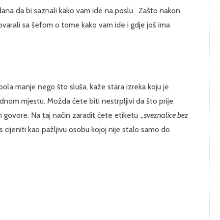
dana da bi saznali kako vam ide na poslu. Zašto nakon
govarali sa šefom o tome kako vam ide i gdje još ima
pola manje nego što sluša, kaže stara izreka koju je
nom mjestu. Možda ćete biti nestrpljivi da što prije
 govore. Na taj način zaradit ćete etiketu
„sveznalice bez
 cijeniti kao pažljivu osobu kojoj nije stalo samo do