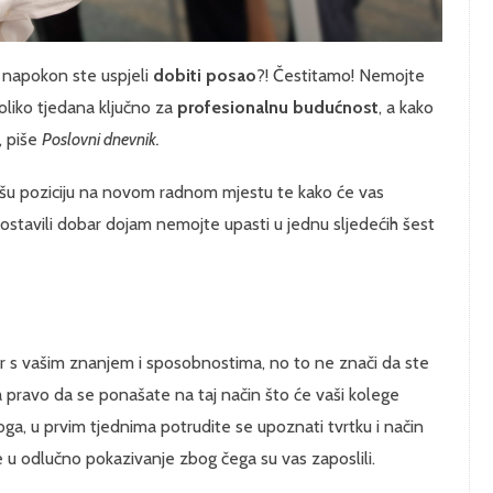
 napokon ste uspjeli
dobiti posao
?! Čestitamo! Nemojte
koliko tjedana ključno za
profesionalnu budućnost
, a kako
, piše
Poslovni dnevnik.
vašu poziciju na novom radnom mjestu te kako će vas
ostavili dobar dojam nemojte upasti u jednu sljedećih šest
dar s vašim znanjem i sposobnostima, no to ne znači da ste
 za pravo da se ponašate na taj način što će vaši kolege
a, u prvim tjednima potrudite se upoznati tvrtku i način
e u odlučno pokazivanje zbog čega su vas zaposlili.