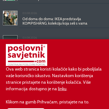
03.08.2026.
Od doma do doma: IKEA predstavlja
KOMPISHÄNG, kolekciju koja seli s vama
03.08.2026.
Kineski BYD predstavio luksuznu limuzinu veću od
Mercedesove S-klase, obećava domet do 1.000
kilometara
Ova web stranica koristi kolačiće kako bi poboljšala
vaše korisničko iskustvo. Nastavkom korištenja
stranice pristajete na korištenje kolačića. Više
informacija dostupno je na
linku
.
©
poslovni-savjetnik.com član je
Klikom na gumb Prihvaćam, pristajete na to.