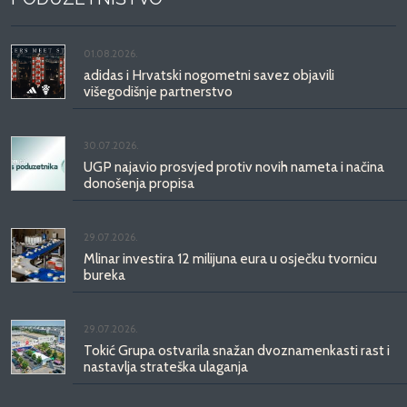
01.08.2026.
adidas i Hrvatski nogometni savez objavili
višegodišnje partnerstvo
30.07.2026.
UGP najavio prosvjed protiv novih nameta i načina
donošenja propisa
29.07.2026.
Mlinar investira 12 milijuna eura u osječku tvornicu
bureka
29.07.2026.
Tokić Grupa ostvarila snažan dvoznamenkasti rast i
nastavlja strateška ulaganja