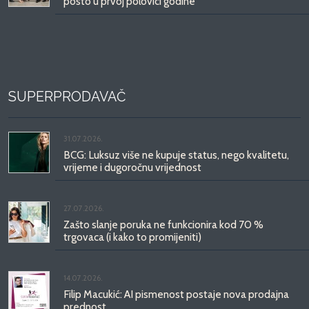
posto u prvoj polovici godine
SUPERPRODAVAČ
31.07.2026.
BCG: Luksuz više ne kupuje status, nego kvalitetu,
vrijeme i dugoročnu vrijednost
27.07.2026.
Zašto slanje poruka ne funkcionira kod 70 %
trgovaca (i kako to promijeniti)
14.07.2026.
Filip Macukić: AI pismenost postaje nova prodajna
prednost