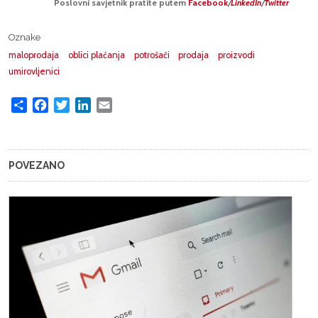
Poslovni savjetnik pratite putem
Facebook
/
LinkedIn
/
Twitter
Oznake
maloprodaja
oblici plaćanja
potrošači
prodaja
proizvodi
umirovljenici
Share
Facebook
Twitter
LinkedIn
Email
POVEZANO