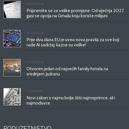
07.08.2026.
Pripremite se za velike promjene: Od siječnja 2027.
gasi se opcija na Gmailu koju koriste milijuni
07.08.2026.
Prije dva dana EU je uveo nova pravila za sve koji
rade AI sadržaj: kazne su velike!
03.08.2026.
Otvoren jedan od najvećih family hotela na
srednjem Jadranu
01.08.2026.
Novi zakon o najmu bolje štiti najmoprimce, ali i
najmodavce
PODUZETNIŠTVO