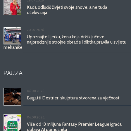
29.07.2026.
Kada odlučiš živjeti svoje snove, a ne tuđa
očekivanja
20.07.2026.
Upoznajte Ljerku, ženu koja drži ključeve
najpreciznije strojne obrade i diktira pravila u svijetu
mehanike
PAUZA
06.08.2026.
Bugatti Destrier: skulptura stvorena za vječnost
06.08.2026.
Više od 13 milijuna Fantasy Premier League igrača
dobiva AI pomoćnika