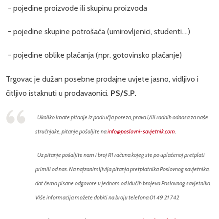
- pojedine proizvode ili skupinu proizvoda
- pojedine skupine potrošača (umirovljenici, studenti....)
- pojedine oblike plaćanja (npr. gotovinsko plaćanje)
Trgovac je dužan posebne prodajne uvjete jasno, vidljivo i
čitljivo istaknuti u prodavaonici.
PS/S.P.
Ukoliko imate pitanje iz područja poreza, prava i/ili radnih odnosa za naše
stručnjake, pitanje pošaljite na
info@poslovni-savjetnik.com
.
Uz pitanje pošaljite nam i broj R1 računa kojeg ste po uplaćenoj pretplati
primili od nas. Na najzanimljivija pitanja pretplatnika Poslovnog savjetnika,
dat ćemo pisane odgovore u jednom od idućih brojeva Poslovnog savjetnika.
Više informacija možete dobiti na broju telefona 01 49 21 742