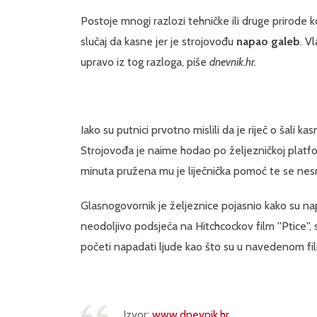
Postoje mnogi razlozi tehničke ili druge prirode 
slučaj da kasne jer je strojovođu
napao galeb
. V
upravo iz tog razloga, piše
dnevnik.hr.
Iako su putnici prvotno mislili da je riječ o šali kas
Strojovođa je naime hodao po željezničkoj platfor
minuta pružena mu je liječnička pomoć te se nesr
Glasnogovornik je željeznice pojasnio kako su napa
neodoljivo podsjeća na Hitchcockov film ''Ptice'
početi napadati ljude kao što su u navedenom f
Izvor:
www.dnevnik.hr