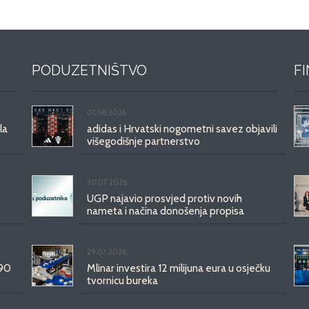
PODUZETNIŠTVO
F
01.08.2026.
la
adidas i Hrvatski nogometni savez objavili
višegodišnje partnerstvo
30.07.2026.
UGP najavio prosvjed protiv novih
nameta i načina donošenja propisa
29.07.2026.
 90
Mlinar investira 12 milijuna eura u osječku
tvornicu bureka