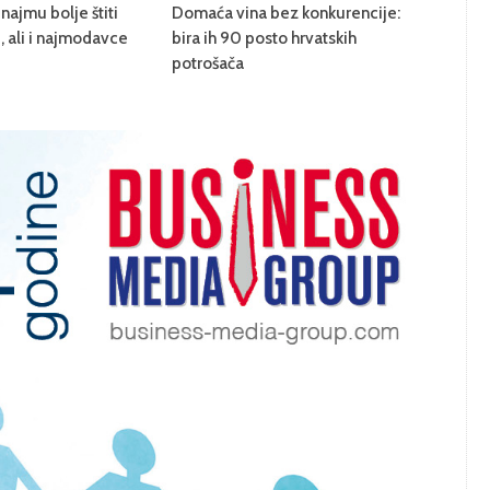
najmu bolje štiti
Domaća vina bez konkurencije:
 ali i najmodavce
bira ih 90 posto hrvatskih
potrošača