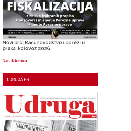
Novi broj Računovodstvo i porezi u
praksi kolovoz 2026.!
Narudžbenica
UDRUGA.HR