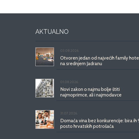
AKTUALNO
03.08.2026.
Otvoren jedan od najvećih family hote
na srednjem Jadranu
01.08.2026.
Novi zakon o najmu bolje štiti
najmoprimce, ali i najmodavce
31.07.2026.
Domaća vina bez konkurencije: bira ih
posto hrvatskih potrošača