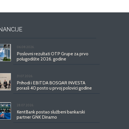
INANCIJE
06.08.2026.
Poslovni rezultati OTP Grupe za prvo
polugodište 2026. godine
31.07.2026.
Prihodi i EBITDA BOSQAR INVESTA
porasli 40 posto u prvoj polovici godine
28.07.2026.
KentBank postao službeni bankarski
partner GNK Dinamo