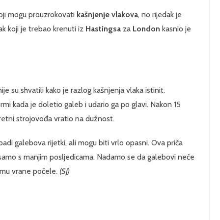
koji mogu prouzrokovati
kašnjenje vlakova
, no rijedak je
lak koji je trebao krenuti iz
Hastingsa
za
London
kasnio je
nije su shvatili kako je razlog kašnjenja vlaka istinit.
mi kada je doletio galeb i udario ga po glavi. Nakon 15
etni strojovođa vratio na dužnost.
di galebova rijetki, ali mogu biti vrlo opasni. Ova priča
', samo s manjim posljedicama. Nadamo se da galebovi neće
ilmu vrane počele.
(SJ)