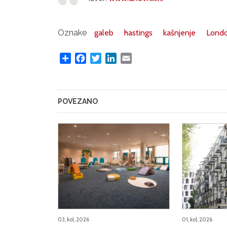
Oznake
galeb
hastings
kašnjenje
Lond
Share
Facebook
Twitter
LinkedIn
Email
POVEZANO
03, kol, 2026
01, kol, 2026