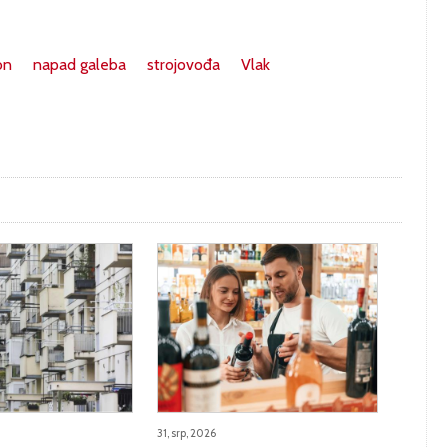
on
napad galeba
strojovođa
Vlak
31, srp, 2026