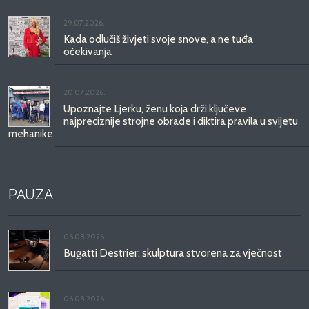
29.07.2026.
Kada odlučiš živjeti svoje snove, a ne tuđa
očekivanja
20.07.2026.
Upoznajte Ljerku, ženu koja drži ključeve
najpreciznije strojne obrade i diktira pravila u svijetu
mehanike
PAUZA
06.08.2026.
Bugatti Destrier: skulptura stvorena za vječnost
06.08.2026.