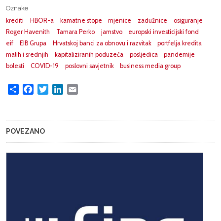
Oznake
krediti
HBOR-a
kamatne stope
mjenice
zadužnice
osiguranje
Roger Havenith
Tamara Perko
jamstvo
europski investicijski fond
eif
EIB Grupa
Hrvatskoj banci za obnovu i razvitak
portfelja kredita
malih i srednjih
kapitaliziranih poduzeća
posljedica
pandemije
bolesti
COVID-19
poslovni savjetnik
business media group
Share
Facebook
Twitter
LinkedIn
Email
POVEZANO