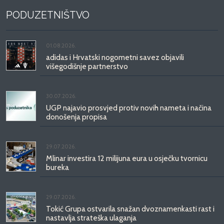
PODUZETNIŠTVO
01.08.2026.
adidas i Hrvatski nogometni savez objavili
višegodišnje partnerstvo
30.07.2026.
UGP najavio prosvjed protiv novih nameta i načina
donošenja propisa
29.07.2026.
Mlinar investira 12 milijuna eura u osječku tvornicu
bureka
29.07.2026.
Tokić Grupa ostvarila snažan dvoznamenkasti rast i
nastavlja strateška ulaganja