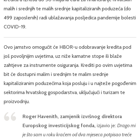
malih i srednjih te malih srednje kapitaliziranih poduzeća (do
499 zaposlenih) radi ublažavanja posljedica pandemije bolesti
COVID-19.
Ovo jamstvo omogućit će HBOR-u odobravanje kredita pod
još povoljnijim uvjetima, uz niže kamatne stope ili blaže
zahtjeve za instrumente osiguranja. Krediti po ovim uvjetima
bit će dostupni malim i srednjim te malim srednje
kapitaliziranim poduzećima koja posluju i u najteže pogođenim
sektorima hrvatskog gospodarstva, uključujući i turizam te
proizvodnju.
Roger Havenith, zamjenik izvršnog direktora
Europskog investicijskog fonda,
izjavio je:
Drago mi
je što sam u roku kraćem od dva mjeseca potpisao treće