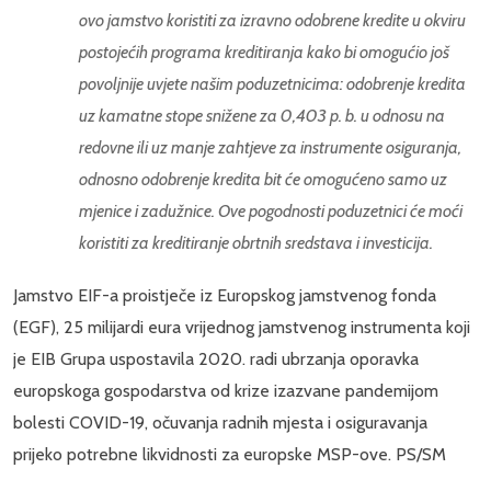
ovo jamstvo koristiti za izravno odobrene kredite u okviru
postojećih programa kreditiranja kako bi omogućio još
povoljnije uvjete našim poduzetnicima: odobrenje kredita
uz kamatne stope snižene za 0,403 p. b. u odnosu na
redovne ili uz manje zahtjeve za instrumente osiguranja,
odnosno odobrenje kredita bit će omogućeno samo uz
mjenice i zadužnice. Ove pogodnosti poduzetnici će moći
koristiti za kreditiranje obrtnih sredstava i investicija.
Jamstvo EIF-a proistječe iz Europskog jamstvenog fonda
(EGF), 25 milijardi eura vrijednog jamstvenog instrumenta koji
je EIB Grupa uspostavila 2020. radi ubrzanja oporavka
europskoga gospodarstva od krize izazvane pandemijom
bolesti COVID-19, očuvanja radnih mjesta i osiguravanja
prijeko potrebne likvidnosti za europske MSP-ove. PS/SM