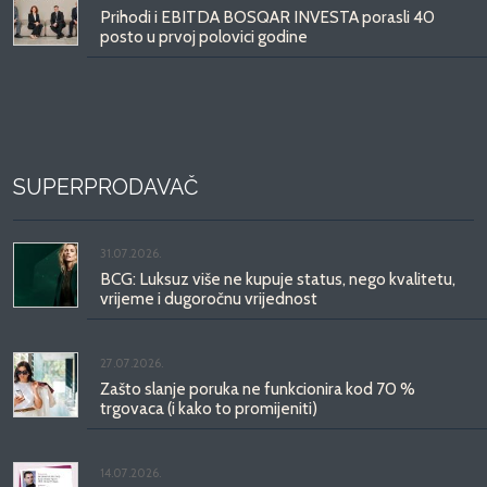
Prihodi i EBITDA BOSQAR INVESTA porasli 40
posto u prvoj polovici godine
SUPERPRODAVAČ
31.07.2026.
BCG: Luksuz više ne kupuje status, nego kvalitetu,
vrijeme i dugoročnu vrijednost
27.07.2026.
Zašto slanje poruka ne funkcionira kod 70 %
trgovaca (i kako to promijeniti)
14.07.2026.