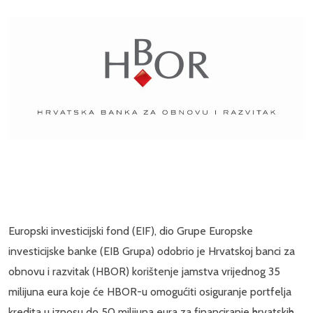
Europski investicijski fond (EIF), dio Grupe Europske
investicijske banke (EIB Grupa) odobrio je Hrvatskoj banci za
obnovu i razvitak (HBOR) korištenje jamstva vrijednog 35
milijuna eura koje će HBOR-u omogućiti osiguranje portfelja
kredita u iznosu do 50 milijuna eura za financiranje hrvatskih