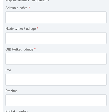
Polja označena s
*
su obavezna
Adresa e-pošte
*
Naziv tvrtke / udruge
*
OIB tvrtke / udruge
*
Ime
Prezime
Kontakt telefon