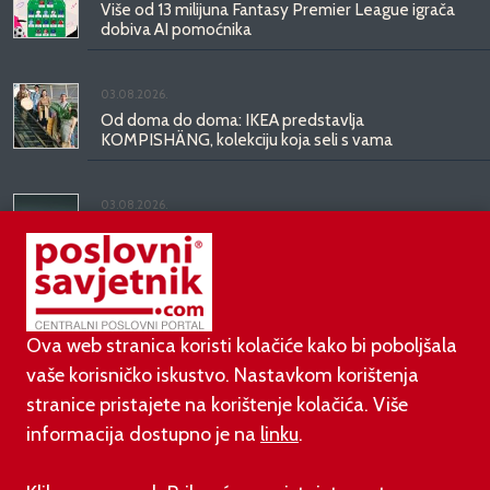
Više od 13 milijuna Fantasy Premier League igrača
dobiva AI pomoćnika
03.08.2026.
Od doma do doma: IKEA predstavlja
KOMPISHÄNG, kolekciju koja seli s vama
03.08.2026.
Kineski BYD predstavio luksuznu limuzinu veću od
Mercedesove S-klase, obećava domet do 1.000
kilometara
Ova web stranica koristi kolačiće kako bi poboljšala
vaše korisničko iskustvo. Nastavkom korištenja
stranice pristajete na korištenje kolačića. Više
informacija dostupno je na
linku
.
©
poslovni-savjetnik.com član je