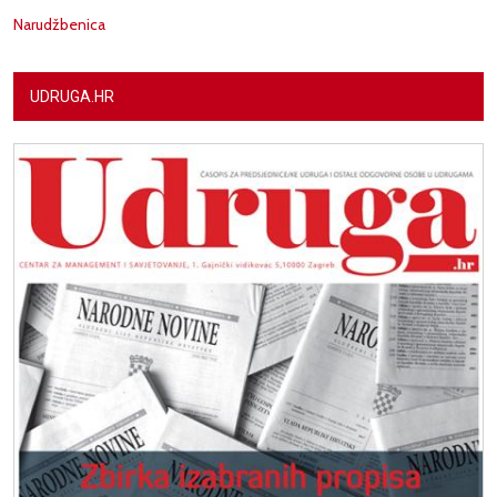
Narudžbenica
UDRUGA.HR