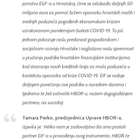
jamstvo EGF-a u Hrvatskoj, čime se oslobađa daljnjih 50
milijuna eura za pomoć bržem oporavku hrvatskih malih i
srednjih poduzeća pogođenih ekonomskom krizom
uzrokovanom pandemijom bolesti COVID-19. To još
jednom pokazuje našu predanost gospodarskom i
socijalnom razvoju Hrvatske i naglašava našu spremnost
u pružanju podrške hrvatskim financijskim institucijama
kod stvaranja novih kreditnih linija za mala poduzeća u
kontekstu oporavka od krize COVID-19. EIF se raduje
daljnjem povećanju ove podrške u narednim danima i
tjednima te želi zahvaliti HBOR-u, našem dugogodišnjem
partneru, na suradnji.
Tamara Perko, predsjednica Uprave HBOR-a,
izjavila je:
Veliko nam je zadovoljstvo što smo postali
partner EIF-a u provođenju ovog instrumenta. HBOR će