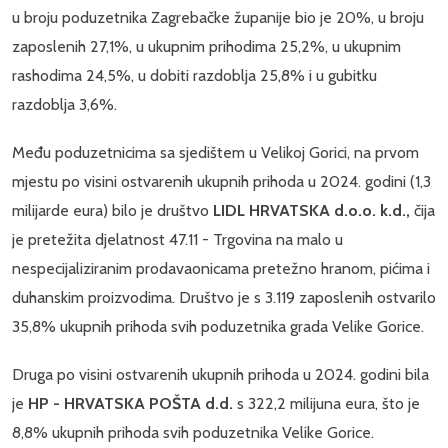
u broju poduzetnika Zagrebačke županije bio je 20%, u broju
zaposlenih 27,1%, u ukupnim prihodima 25,2%, u ukupnim
rashodima 24,5%, u dobiti razdoblja 25,8% i u gubitku
razdoblja 3,6%.
Među poduzetnicima sa sjedištem u Velikoj Gorici, na prvom
mjestu po visini ostvarenih ukupnih prihoda u 2024. godini (1,3
milijarde eura) bilo je društvo
LIDL HRVATSKA d.o.o. k.d.,
čija
je pretežita djelatnost 47.11 - Trgovina na malo u
nespecijaliziranim prodavaonicama pretežno hranom, pićima i
duhanskim proizvodima. Društvo je s 3.119 zaposlenih ostvarilo
35,8% ukupnih prihoda svih poduzetnika grada Velike Gorice.
Druga po visini ostvarenih ukupnih prihoda u 2024. godini bila
je
HP - HRVATSKA POŠTA d.d.
s 322,2 milijuna eura, što je
8,8% ukupnih prihoda svih poduzetnika Velike Gorice.