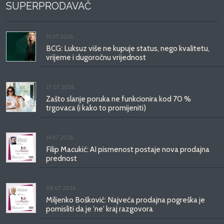
SUPERPRODAVAČ
31.07.2026.
BCG: Luksuz više ne kupuje status, nego kvalitetu,
vrijeme i dugoročnu vrijednost
27.07.2026.
Zašto slanje poruka ne funkcionira kod 70 %
trgovaca (i kako to promijeniti)
14.07.2026.
Filip Macukić: AI pismenost postaje nova prodajna
prednost
08.07.2026.
Miljenko Bošković: Najveća prodajna pogreška je
pomisliti da je 'ne' kraj razgovora