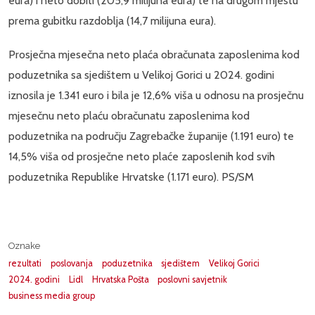
eura) i neto dobiti (205,9 milijuna eura) te na drugom mjestu
prema gubitku razdoblja (14,7 milijuna eura).
Prosječna mjesečna neto plaća obračunata zaposlenima kod
poduzetnika sa sjedištem u Velikoj Gorici u 2024. godini
iznosila je 1.341 euro i bila je 12,6% viša u odnosu na prosječnu
mjesečnu neto plaću obračunatu zaposlenima kod
poduzetnika na području Zagrebačke županije (1.191 euro) te
14,5% viša od prosječne neto plaće zaposlenih kod svih
poduzetnika Republike Hrvatske (1.171 euro). PS/SM
Oznake
rezultati
poslovanja
poduzetnika
sjedištem
Velikoj Gorici
2024. godini
Lidl
Hrvatska Pošta
poslovni savjetnik
business media group