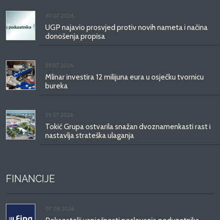
30.07.2026.
UGP najavio prosvjed protiv novih nameta i načina
donošenja propisa
29.07.2026.
Mlinar investira 12 milijuna eura u osječku tvornicu
bureka
29.07.2026.
Tokić Grupa ostvarila snažan dvoznamenkasti rast i
nastavlja strateška ulaganja
FINANCIJE
07.08.2026.