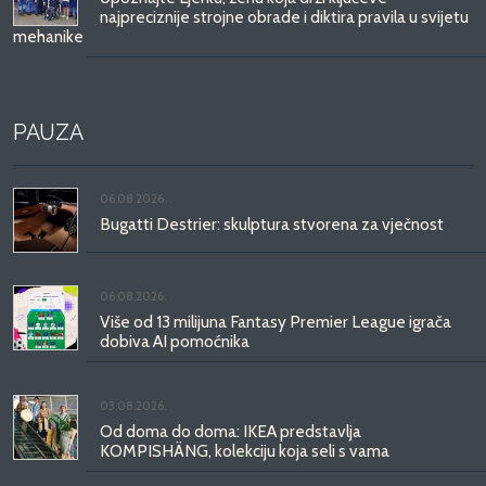
najpreciznije strojne obrade i diktira pravila u svijetu
mehanike
PAUZA
06.08.2026.
Bugatti Destrier: skulptura stvorena za vječnost
06.08.2026.
Više od 13 milijuna Fantasy Premier League igrača
dobiva AI pomoćnika
03.08.2026.
Od doma do doma: IKEA predstavlja
KOMPISHÄNG, kolekciju koja seli s vama