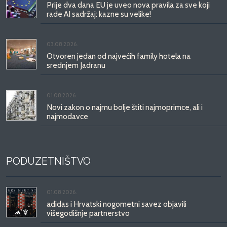
Prije dva dana EU je uveo nova pravila za sve koji
rade AI sadržaj: kazne su velike!
03.08.2026.
Otvoren jedan od najvećih family hotela na
srednjem Jadranu
01.08.2026.
Novi zakon o najmu bolje štiti najmoprimce, ali i
najmodavce
PODUZETNIŠTVO
01.08.2026.
adidas i Hrvatski nogometni savez objavili
višegodišnje partnerstvo