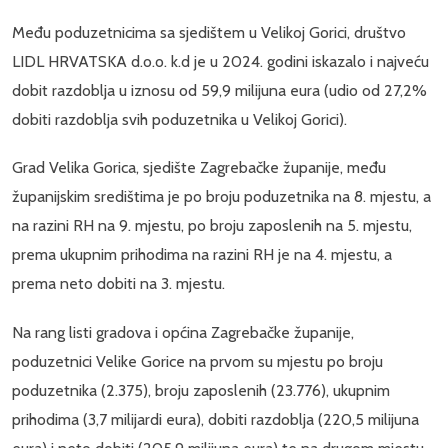
Među poduzetnicima sa sjedištem u Velikoj Gorici, društvo
LIDL HRVATSKA d.o.o. k.d je u 2024. godini iskazalo i najveću
dobit razdoblja u iznosu od 59,9 milijuna eura (udio od 27,2%
dobiti razdoblja svih poduzetnika u Velikoj Gorici).
Grad Velika Gorica, sjedište Zagrebačke županije, među
županijskim središtima je po broju poduzetnika na 8. mjestu, a
na razini RH na 9. mjestu, po broju zaposlenih na 5. mjestu,
prema ukupnim prihodima na razini RH je na 4. mjestu, a
prema neto dobiti na 3. mjestu.
Na rang listi gradova i općina Zagrebačke županije,
poduzetnici Velike Gorice na prvom su mjestu po broju
poduzetnika (2.375), broju zaposlenih (23.776), ukupnim
prihodima (3,7 milijardi eura), dobiti razdoblja (220,5 milijuna