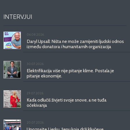
INTERVJUI
06.08.2026.
Daryl Upsall: Ništa ne može zamijeniti ljudski odnos
između donatora i humanitarnih organizacija
30.07.2026.
Elektrifikacija više nije pitanje klime. Postala je
pitanje ekonomije.
29.07.2026.
Kada odlučiš živjeti svoje snove, a ne tuđa
očekivanja
20.07.2026.
Upoznajte Ljerku, ženu koja drži ključeve