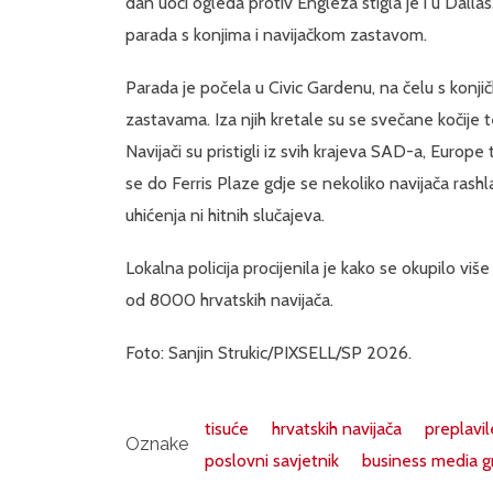
dan uoči ogleda protiv Engleza stigla je i u Dalla
parada s konjima i navijačkom zastavom.
Parada je počela u Civic Gardenu, na čelu s konji
zastavama. Iza njih kretale su se svečane kočije
Navijači su pristigli iz svih krajeva SAD-a, Europ
se do Ferris Plaze gdje se nekoliko navijača rashlad
uhićenja ni hitnih slučajeva.
Lokalna policija procijenila je kako se okupilo vi
od 8000 hrvatskih navijača.
Foto: Sanjin Strukic/PIXSELL/SP 2026.
tisuće
hrvatskih navijača
preplavil
Oznake
poslovni savjetnik
business media g