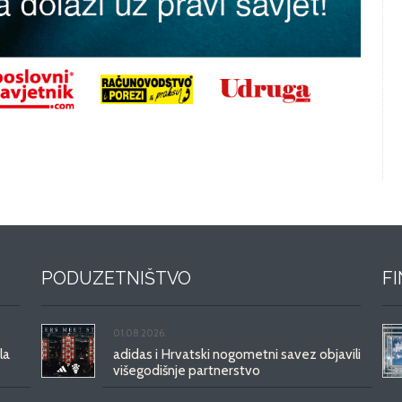
PODUZETNIŠTVO
F
01.08.2026.
la
adidas i Hrvatski nogometni savez objavili
višegodišnje partnerstvo