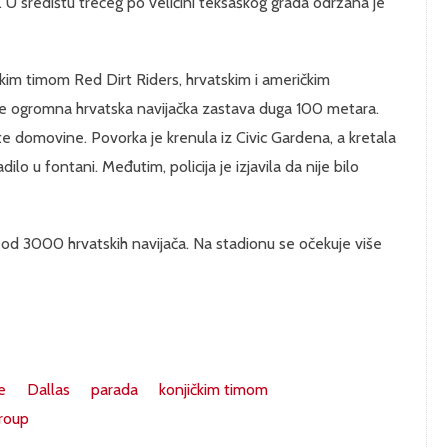
s. U središtu trećeg po veličini teksaškog grada održana je
čkim timom Red Dirt Riders, hrvatskim i američkim
 te ogromna hrvatska navijačka zastava duga 100 metara.
e te domovine. Povorka je krenula iz Civic Gardena, a kretala
ilo u fontani. Međutim, policija je izjavila da nije bilo
še od 3000 hrvatskih navijača. Na stadionu se očekuje više
e
Dallas
parada
konjičkim timom
roup