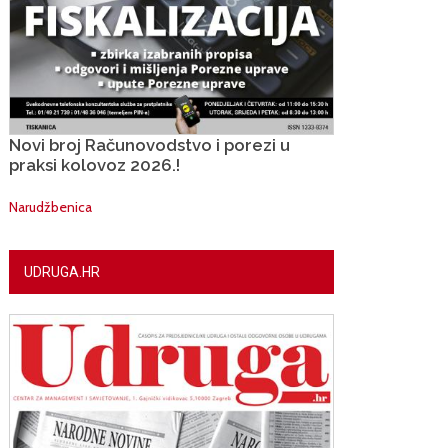
Novi broj Računovodstvo i porezi u
praksi kolovoz 2026.!
Narudžbenica
UDRUGA.HR