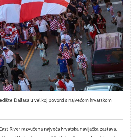
središte Dallasa u velikoj povorci s najvećom hrvatskom
East River razvučena najveća hrvatska navijačka zastava,