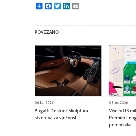
Share
Facebook
Twitter
LinkedIn
Email
POVEZANO
06, kol, 2026
06, kol, 2026
Bugatti Destrier: skulptura
Više od 13 mi
stvorena za vječnost
Premier Leag
pomoćnika