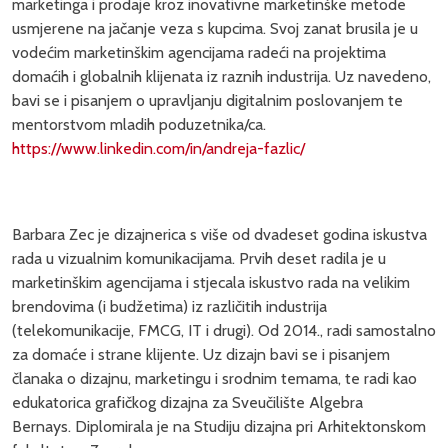
marketinga i prodaje kroz inovativne marketinške metode
usmjerene na jačanje veza s kupcima. Svoj zanat brusila je u
vodećim marketinškim agencijama radeći na projektima
domaćih i globalnih klijenata iz raznih industrija. Uz navedeno,
bavi se i pisanjem o upravljanju digitalnim poslovanjem te
mentorstvom mladih poduzetnika/ca.
https://www.linkedin.com/in/andreja-fazlic/
Barbara Zec je dizajnerica s više od dvadeset godina iskustva
rada u vizualnim komunikacijama. Prvih deset radila je u
marketinškim agencijama i stjecala iskustvo rada na velikim
brendovima (i budžetima) iz različitih industrija
(telekomunikacije, FMCG, IT i drugi). Od 2014., radi samostalno
za domaće i strane klijente. Uz dizajn bavi se i pisanjem
članaka o dizajnu, marketingu i srodnim temama, te radi kao
edukatorica grafičkog dizajna za Sveučilište Algebra
Bernays. Diplomirala je na Studiju dizajna pri Arhitektonskom