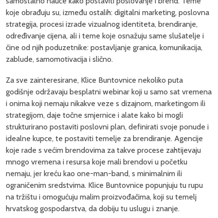
samostalno nauče kako postaviti poslovanje i brend. Teme
koje obrađuju su, između ostalih: digitalni marketing, poslovna
strategija, procesi izrade vizualnog identiteta, brendiranje,
određivanje cijena, ali i teme koje osnažuju same slušatelje i
čine od njih poduzetnike: postavljanje granica, komunikacija,
zablude, samomotivacija i slično.
Za sve zainteresirane, Klice Buntovnice nekoliko puta
godišnje održavaju besplatni webinar koji u samo sat vremena
i onima koji nemaju nikakve veze s dizajnom, marketingom ili
strategijom, daje točne smjernice i alate kako bi mogli
strukturirano postaviti poslovni plan, definirati svoje ponude i
idealne kupce, te postaviti temelje za brendiranje. Agencije
koje rade s većim brendovima za takve procese zahtijevaju
mnogo vremena i resursa koje mali brendovi u početku
nemaju, jer kreću kao one-man-band, s minimalnim ili
ograničenim sredstvima. Klice Buntovnice popunjuju tu rupu
na tržištu i omogućuju malim proizvođačima, koji su temelj
hrvatskog gospodarstva, da dobiju tu uslugu i znanje.