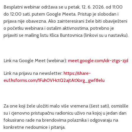
Besplatni webinar održava se u petak, 12. 6. 2026. od 11:00
do 12:00 sati, putem Google Meeta. Pristup je slobodan i
prijava nije obavezna. Ako zainteresirani žele biti obaviješteni
o početku webinara i ostalim aktivnostima, potrebno je
prijaviti se mailing listu Klica Buntovnica (linkovi su u nastavku).
Link na Google Meet (webinar):
meet.google.com/idr-ztgs-zjd
Link na prijavu na newsletter:
https://share-
eu1.hsforms.com/1Fuh0VHctQ2ajtAtXorg_gwf8elu
Za one koji žele uložiti malo više vremena (šest sati), osmislile
su i cjenovno pristupačnu radionicu uživo na kojoj u jedan dan
fokusirano rade na brendovima polaznika i odgovaraju na
konkretne nedoumice i pitanja.