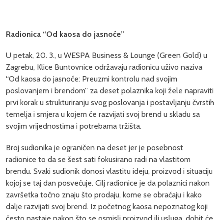
Radionica “Od kaosa do jasnoće”
U petak, 20. 3., u WESPA Business & Lounge (Green Gold) u
Zagrebu, Klice Buntovnice održavaju radionicu uživo naziva
“Od kaosa do jasnoće: Preuzmi kontrolu nad svojim
poslovanjem i brendom” za deset polaznika koji žele napraviti
prvi korak u strukturiranju svog poslovanja i postavljanju čvrstih
temelja i smjera u kojem će razvijati svoj brend u skladu sa
svojim vrijednostima i potrebama tržišta.
Broj sudionika je ograničen na deset jer je posebnost
radionice to da se šest sati fokusirano radi na vlastitom
brendu. Svaki sudionik donosi vlastitu ideju, proizvod i situaciju
kojoj se taj dan posvećuje. Cilj radionice je da polaznici nakon
završetka točno znaju što prodaju, kome se obraćaju i kako
dalje razvijati svoj brend. Iz početnog kaosa nepoznatog koji
često nastaje nakon što se osmisli proizvod ili usluga, dobit će