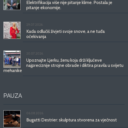
Elektrifikacija više nije pitanje klime. Postala je
pitanje ekonomije.
29.07.2026.
Kada odlučiš živjeti svoje snove, a ne tuđa
očekivanja
20.07.2026.
Upoznajte Ljerku, ženu koja drži ključeve
najpreciznije strojne obrade i diktira pravila u svijetu
mehanike
PAUZA
06.08.2026.
Bugatti Destrier: skulptura stvorena za vječnost