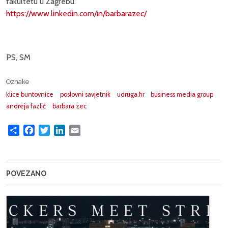
fakultetu u Zagrebu.
https://www.linkedin.com/in/barbarazec/
PS, SM
Oznake
klice buntovnice
poslovni savjetnik
udruga.hr
business media group
andreja fazlić
barbara zec
Share
Facebook
Twitter
LinkedIn
Email
POVEZANO