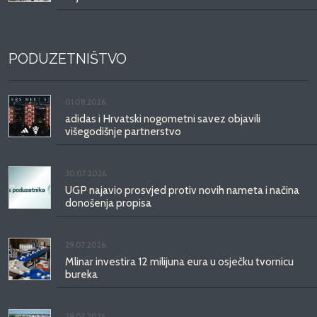
PODUZETNIŠTVO
01.08.2026.
adidas i Hrvatski nogometni savez objavili
višegodišnje partnerstvo
30.07.2026.
UGP najavio prosvjed protiv novih nameta i načina
donošenja propisa
29.07.2026.
Mlinar investira 12 milijuna eura u osječku tvornicu
bureka
29.07.2026.