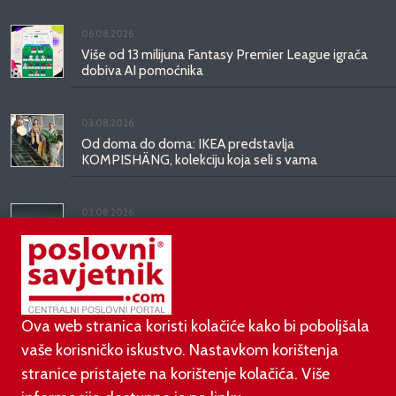
06.08.2026.
Više od 13 milijuna Fantasy Premier League igrača
dobiva AI pomoćnika
03.08.2026.
Od doma do doma: IKEA predstavlja
KOMPISHÄNG, kolekciju koja seli s vama
03.08.2026.
Kineski BYD predstavio luksuznu limuzinu veću od
Mercedesove S-klase, obećava domet do 1.000
kilometara
Ova web stranica koristi kolačiće kako bi poboljšala
vaše korisničko iskustvo. Nastavkom korištenja
stranice pristajete na korištenje kolačića. Više