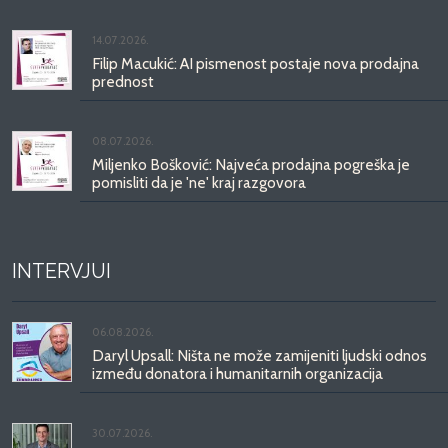
14.07.2026.
Filip Macukić: AI pismenost postaje nova prodajna
prednost
08.07.2026.
Miljenko Bošković: Najveća prodajna pogreška je
pomisliti da je 'ne' kraj razgovora
INTERVJUI
06.08.2026.
Daryl Upsall: Ništa ne može zamijeniti ljudski odnos
između donatora i humanitarnih organizacija
30.07.2026.