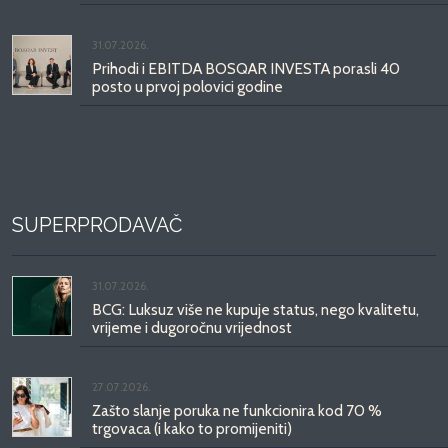
31.07.2026.
Prihodi i EBITDA BOSQAR INVESTA porasli 40
posto u prvoj polovici godine
SUPERPRODAVAČ
31.07.2026.
BCG: Luksuz više ne kupuje status, nego kvalitetu,
vrijeme i dugoročnu vrijednost
27.07.2026.
Zašto slanje poruka ne funkcionira kod 70 %
trgovaca (i kako to promijeniti)