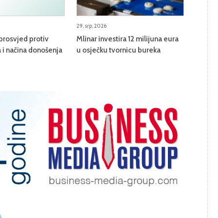
29, srp, 2026
prosvjed protiv
Mlinar investira 12 milijuna eura
 i načina donošenja
u osječku tvornicu bureka