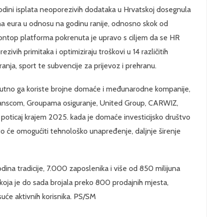
dini isplata neoporezivih dodataka u Hrvatskoj dosegnula
juna eura u odnosu na godinu ranije, odnosno skok od
ntop platforma pokrenuta je upravo s ciljem da se HR
vih primitaka i optimiziraju troškovi u 14 različitih
ranja, sport te subvencije za prijevoz i prehranu.
enutno ga koriste brojne domaće i međunarodne kompanije,
anscom, Groupama osiguranje, United Group, CARWIZ,
 poticaj krajem 2025. kada je domaće investicijsko društvo
to će omogućiti tehnološko unapređenje, daljnje širenje
ina tradicije, 7.000 zaposlenika i više od 850 milijuna
 koja je do sada brojala preko 800 prodajnih mjesta,
suće aktivnih korisnika. PS/SM