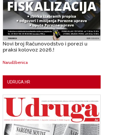
Novi broj Računovodstvo i porezi u
praksi kolovoz 2026.!
Narudžbenica
UDRUGA.HR