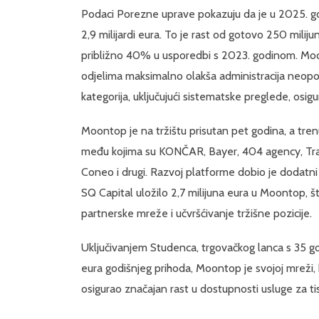
Podaci Porezne uprave pokazuju da je u 2025. go
2,9 milijardi eura. To je rast od gotovo 250 mili
približno 40% u usporedbi s 2023. godinom. Moo
odjelima maksimalno olakša administracija neoporezi
kategorija, uključujući sistematske preglede, osigu
Moontop je na tržištu prisutan pet godina, a tr
među kojima su KONČAR, Bayer, 404 agency, Tr
Coneo i drugi. Razvoj platforme dobio je dodatni
SQ Capital uložilo 2,7 milijuna eura u Moontop, š
partnerske mreže i učvršćivanje tržišne pozicije.
Uključivanjem Studenca, trgovačkog lanca s 35 god
eura godišnjeg prihoda, Moontop je svojoj mreži,
osigurao značajan rast u dostupnosti usluge za ti