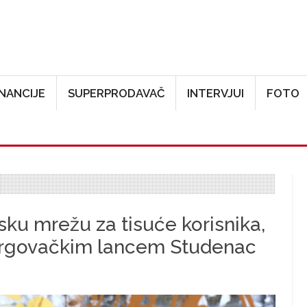
Skoči na glavni sadržaj
INANCIJE
SUPERPRODAVAČ
INTERVJUI
FOTO
ku mrežu za tisuće korisnika,
 trgovačkim lancem Studenac