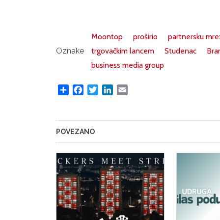
Moontop
proširio
partnersku mre
Oznake
trgovačkim lancem
Studenac
Bra
business media group
Share
Facebook
Twitter
LinkedIn
Email
POVEZANO