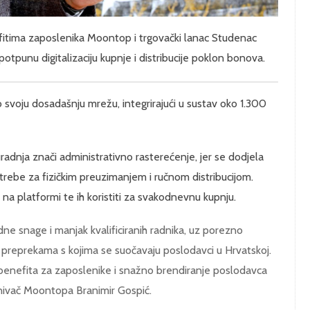
efitima zaposlenika Moontop i trgovački lanac Studenac
otpunu digitalizaciju kupnje i distribucije poklon bonova.
svoju dosadašnju mrežu, integrirajući u sustav oko 1.300
adnja znači administrativno rasterećenje, jer se dodjela
trebe za fizičkim preuzimanjem i ručnom distribucijom.
 na platformi te ih koristiti za svakodnevnu kupnju.
adne snage i manjak kvalificiranih radnika, uz porezno
 preprekama s kojima se suočavaju poslodavci u Hrvatskoj.
benefita za zaposlenike i snažno brendiranje poslodavca
 osnivač Moontopa Branimir Gospić.