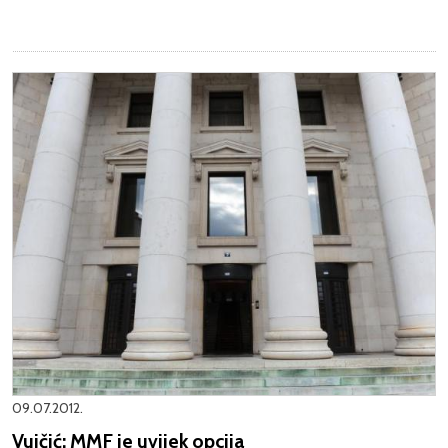
09.07.2012.
Vujčić: MMF je uvijek opcija