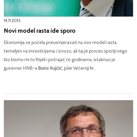
14.11.2013.
Novi model rasta ide sporo
Ekonomija se počela preusmjeravati na nov model rasta
temeljen na investicijama i izvozu, ali taj je proces sporiji nego
što bismo mi to htjeli i potrajat će godinama, istaknuo je
guverner HNB-a
Boris Vujčić,
piše Večernji.hr.