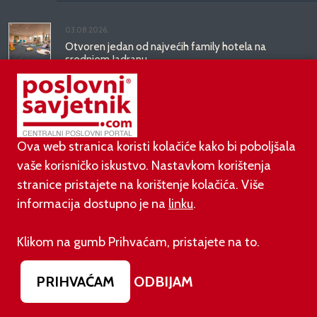
03.08.2026.
Otvoren jedan od najvećih family hotela na
srednjem Jadranu
01.08.2026.
Novi zakon o najmu bolje štiti najmoprimce, ali i
najmodavce
Ova web stranica koristi kolačiće kako bi poboljšala
vaše korisničko iskustvo. Nastavkom korištenja
stranice pristajete na korištenje kolačića. Više
PODUZETNIŠTVO
informacija dostupno je na
linku
.
01.08.2026.
Klikom na gumb Prihvaćam, pristajete na to.
adidas i Hrvatski nogometni savez objavili
višegodišnje partnerstvo
PRIHVAĆAM
ODBIJAM
30.07.2026.