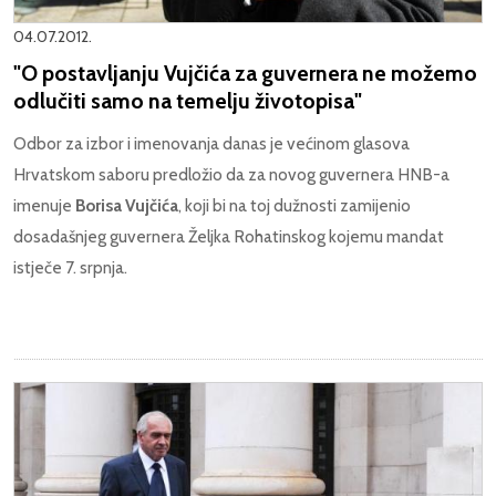
04.07.2012.
"O postavljanju Vujčića za guvernera ne možemo
odlučiti samo na temelju životopisa"
Odbor za izbor i imenovanja danas je većinom glasova
Hrvatskom saboru predložio da za novog guvernera HNB-a
imenuje
Borisa Vujčića
, koji bi na toj dužnosti zamijenio
dosadašnjeg guvernera Željka Rohatinskog kojemu mandat
istječe 7. srpnja.