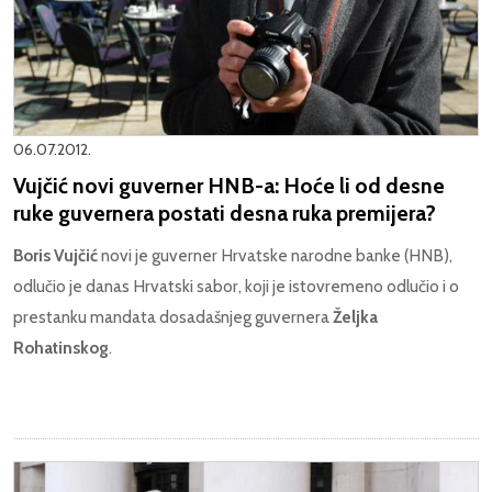
06.07.2012.
Vujčić novi guverner HNB-a: Hoće li od desne
ruke guvernera postati desna ruka premijera?
Boris Vujčić
novi je guverner Hrvatske narodne banke (HNB),
odlučio je danas Hrvatski sabor, koji je istovremeno odlučio i o
prestanku mandata dosadašnjeg guvernera
Željka
Rohatinskog
.