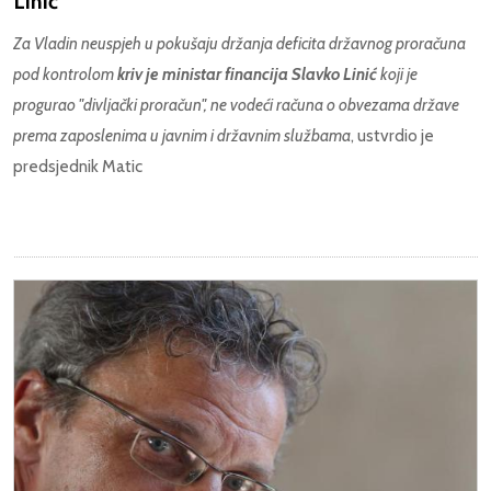
Linić
Za Vladin neuspjeh u pokušaju držanja deficita državnog proračuna
pod kontrolom
kriv je ministar financija Slavko Linić
koji je
progurao "divljački proračun", ne vodeći računa o obvezama države
prema zaposlenima u javnim i državnim službama
, ustvrdio je
predsjednik Matic