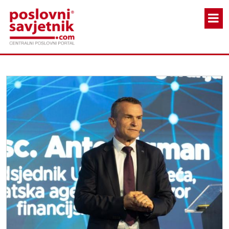
Skoči na glavni sadržaj