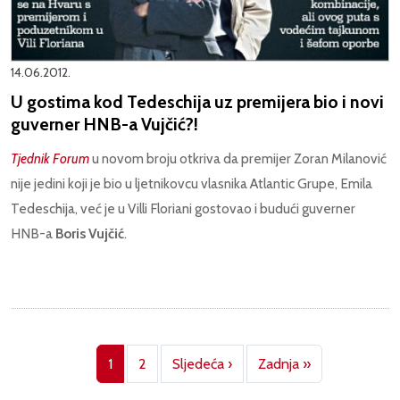
14.06.2012.
U gostima kod Tedeschija uz premijera bio i novi
guverner HNB-a Vujčić?!
Tjednik Forum
u novom broju otkriva da premijer Zoran Milanović
nije jedini koji je bio u ljetnikovcu vlasnika Atlantic Grupe, Emila
Tedeschija, već je u Villi Floriani gostovao i budući guverner
HNB-a
Boris Vujčić
.
Pagination
Next page
Last page
1
2
Sljedeća ›
Zadnja »