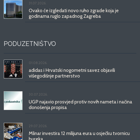
31.07.2026.
Ovako će izgledati novo ruho zgrade koja je
godinama ruglo zapadnog Zagreba
PODUZETNIŠTVO
01.08.2026.
adidas i Hrvatski nogometni savez objavili
višegodišnje partnerstvo
30.07.2026.
UGP najavio prosvjed protiv novih nameta i načina
donošenja propisa
29.07.2026.
Mlinar investira 12 milijuna eura u osječku tvornicu
bureka