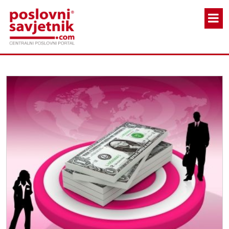
Skoči na glavni sadržaj