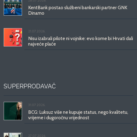
28.07.2026.
KentBank postao službeni bankarski partner GNK
Dinamo
21.07.2026.
Nisu izabrali pilote ni vojnike: evo kome bi Hrvati dali
najveće plaće
SUPERPRODAVAČ
31.07.2026.
BCG: Luksuz više ne kupuje status, nego kvalitetu,
vrijeme i dugoročnu vrijednost
27.07.2026.