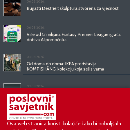
06.08.2026.
Bugatti Destrier: skulptura stvorena za vječnost
06.08.2026.
Više od 13 milijuna Fantasy Premier League igrača
dobiva AI pomoćnika
03.08.2026.
Od doma do doma: IKEA predstavlja
KOMPISHÄNG, kolekciju koja seli s vama
03.08.2026.
Kineski BYD predstavio luksuznu limuzinu veću od
Mercedesove S-klase, obećava domet do 1.000
kilometara
Ova web stranica koristi kolačiće kako bi poboljšala