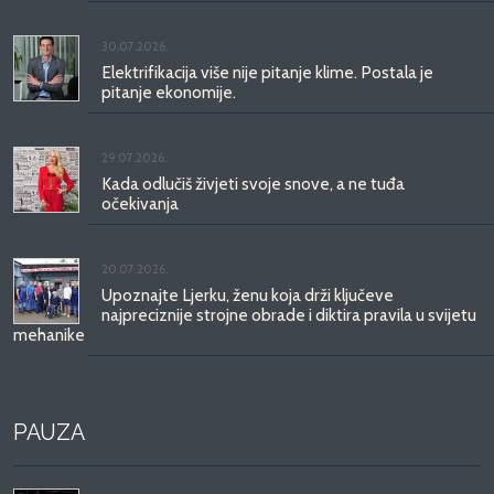
30.07.2026.
Elektrifikacija više nije pitanje klime. Postala je
pitanje ekonomije.
29.07.2026.
Kada odlučiš živjeti svoje snove, a ne tuđa
očekivanja
20.07.2026.
Upoznajte Ljerku, ženu koja drži ključeve
najpreciznije strojne obrade i diktira pravila u svijetu
mehanike
PAUZA