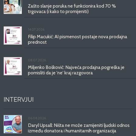
Zašto slanje poruka ne funkcionira kod 70 %
trgovaca (i kako to promijeniti)
14.07.2026.
Filip Macukić: AI pismenost postaje nova prodajna
prednost
08.07.2026.
Miljenko Bošković: Najveća prodajna pogreška je
pomisliti da je 'ne' kraj razgovora
INTERVJUI
06.08.2026.
Daryl Upsall: Ništa ne može zamijeniti ljudski odnos
između donatora i humanitarnih organizacija